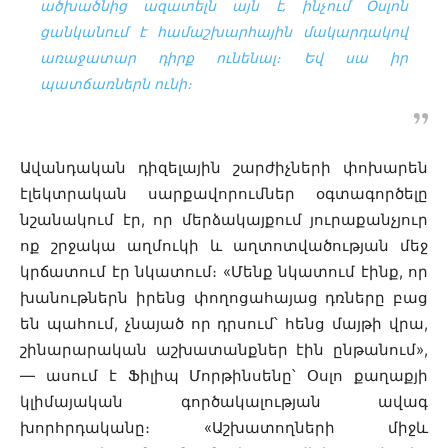
ածխածնից ազատելն այն է, ինչում Օսլոն
ցանկանում է համաշխարհային մակարդակով
առաջատար դիրք ունենալ։ Եվ սա իր
պատճառներն ունի։
Ավանդական դիզելային շարժիչների փոխարեն
էլեկտրական սարքավորումներ օգտագործելը
նշանակում էր, որ մերձակայքում յուրաքանչյուր
ոք շրջակա աղմուկի և աղտոտվածության մեջ
կրճատում էր նկատում։ «Մենք նկատում էինք, որ
խանութներն իրենց փողոցահայաց դռները բաց
են պահում, չնայած որ դրսում՝ հենց մայթի վրա,
շինարարական աշխատանքներ էին ընթանում»,
— ասում է Ֆիլիպ Մորթինսենը՝ Օսլո քաղաքյի
կլիմայական գործակալության ավագ
խորհրդականը։ «Աշխատողների միջև