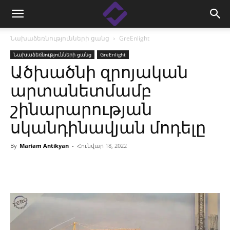
Նախաձեռնությունների ցանց
GreEnlight
Նախաձեռնությունների ցանց
GreEnlight
Ածխածնի զրոյական
արտանետմամբ
շինարարության
սկանդինավյան մոդելը
By
Mariam Antikyan
-
Հունվար 18, 2022
Facebook
Linkedin
X
Copy