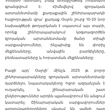
Չնայած դանդաղ, բայց առաջընթաց իսկապես
գրանցվում է։ Հիմնվելով զրոյական
արտանետմամբ քաղաքային շինհրապարակի
հաջողության վրա՝ քաղաք Օսլոն շուրջ 10-20 նոր
նախագծերի թողարկման է սպասում այս տարի,
որոնք շինհրապարակում կօգտագործեն
զրոյական արտանետմամբ ծանր տիպի
սարքավորումներ, ինչպիսիք են փորիչ
մեքենաները, անվային բարձիչները,
բեռնատարները և հորատման մեքենաները։
Բացի այդ՝ Օսլոյի՝ մինչև 2025 թ. բոլոր
շինհրապարակները զրոյական արտանետմամբ
դարձնելու նպատակակետը հզոր ազդանշան է
ուղարկել, և շինարարական շատ
ընկերություններ արդեն պլանավորում են անցում
կատարել։ Շինարարական սարքավորումներ
արդյունաբերողները սկսում են ավելի շատ