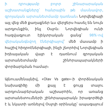
ի դրությամբ բոլոր շինարարական
աշխատանքները՝ հանրային թե մասնավոր,
զրոյական արտանետմամբ դառնան
։ Նորվեգիայի
այլ վեց մեծ քաղաքներ ևս վերջերս հասել են նույն
արդյունքին, ինչ Օսլոն։ Նորվեգիան ունի
հազվագյուտ էլեկտրական ցանց՝
98%-ով
վերականգնվող էներգիայով
՝ մեծ մասամբ ի
հաշիվ հիդրոէներգիայի, ինչի շնորհիվ Նորվեգիան
իդեալական վայր է դառնում զրոյական
արտանետմամբ շինհրապարակների
փորձարկման համար։
Այնուամենայնիվ, «Olav Vs gate»-ի փորձնական
նախագիծը մի քայլ է ցույց տալու
արդյունաբերական աշխարհին, որ առանց
արտանետումների շինհրապարակն իրագործելի
է և նկատի առնելով Օսլոյի օրինակը՝ ապագայում