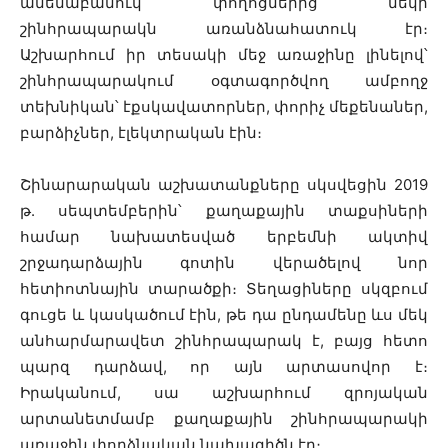
ամենաբանուկ փողոցներից մեկի
շինհրապարակն առանձնահատուկ էր։
Աշխարհում իր տեսակի մեջ առաջինը լինելով՝
շինհրապարակում օգտագործվող ամբողջ
տեխնիկան՝ էքսկավատորներ, փորիչ մեքենաներ,
բարձիչներ, էլեկտրական էին։
Շինարարական աշխատանքները սկսվեցին 2019
թ. սեպտեմբերին՝ քաղաքային տաքսիների
համար նախատեսված երբեմնի ակտիվ
շրջադարձային գոտին վերածելով նոր
հետիոտնային տարածքի։ Տեղացիները սկզբում
գուցե և կասկածում էին, թե դա ընդամենը ևս մեկ
անհարմարավետ շինհրապարակ է, բայց հետո
պարզ դարձավ, որ այն արտասովոր է։
Իրականում, սա աշխարհում զրոյական
արտանետմամբ քաղաքային շինհրապարակի
առաջին փորձնական նախագիծն էր։