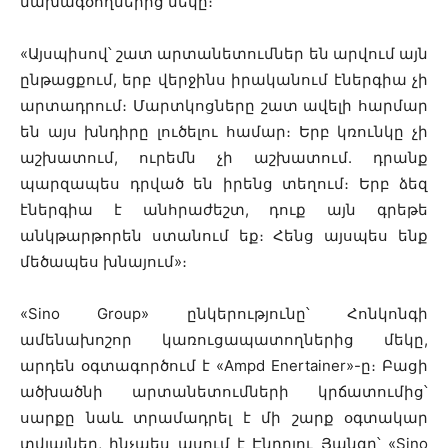
նախագծողներից մեկը։
«Այսպիսով՝ շատ արտանետումներ են արվում այն
ընթացքում, երբ վերջինս իրականում էներգիա չի
արտադրում։ Մարտկոցները շատ ավելի հարմար
են այս խնդիրը լուծելու համար։ Երբ կռունկը չի
աշխատում, ուրեմն չի աշխատում. դրանք
պարզապես դրված են իրենց տեղում։ Երբ ձեզ
էներգիա է անհրաժեշտ, դուք այն գրեթե
անկթարթորեն ստանում եք։ Հենց այսպես ենք
մեծապես խնայում»։
«Sino Group» ընկերությունը՝ Հոնկոնգի
ամենախոշոր կառուցապատողներից մեկը,
արդեն օգտագործում է «Ampd Enertainer»-ը։ Բացի
ածխածնի արտանետումների կրճատումից՝
սարքը նաև տրամադրել է մի շարք օգտակար
տվյալներ, ինչպես ասում է Էնդրյու Յանգը՝ «Sino