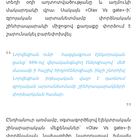
տեղի օդի աղտոտվածությանը և աղմուկի
մակարդակի վրա։ Սակայն «Olav Vs gate»-ի՝
զրոյական արտանետմամբ փորձնական
շինհրապարակի միջոցով քաղաքը փորձում է
շարունակել բարեփոխվել։
Նորվեգիան ունի հազվագյուտ էլեկտրական
ցանց՝ 98%-ով վերականգնվող էներգիայով՝ մեծ
մասամբ ի հաշիվ հիդրոէներգիայի, ինչի շնորհիվ
Նորվեգիան իդեալական վայր է դառնում
զրոյական արտանետմամբ շինհրապարակների
փորձարկման համար։
Ընդհանուր առմամբ, օգտագործելով էլեկտրական
շինարարական մեքենաներ՝ «Olav Vs gate»-ի
փորձնական նախագիծը կարողացավ խնայել