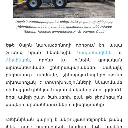
Օսլոն նպատակադրված է մինչև 2025 թ. քաղաքային բոլոր
շինհրապարակները դարձնել զրոյական արտանետմամբ
(նկարը՝ Կլիմայի գործակալություն, քաղաք Օսլո)
Եթե Օսլոն նախաձեռնողի դիրքում էր, ապա
շուտով նրան հետևեցին
Կոպենհագենն
ու
Հելսինկին
, որոնք ևս ունեին զրոյական
արտանետմամբ շինհրապարակներ։ Սակայն,
ընդհանուր առմամբ, շինարդյունաբերությունը
տխրահռչակ է փոփոխությունների նկատմամբ
դիմացկուն լինելով և պատմականորեն ուղղված է
եղել ավելի շատ ծախսերի, քան թե ջերմոցային
գազերի արտանետումների նվազեցմանը։
«Տեխնիկան կարող է անթույլատրելիորեն թանկ
լինել որոշ քաղաքների համար, եթե նայենք