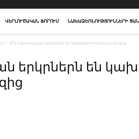
ՎԵՐԼՈՒԾԱԿԱՆ ՖՈՐՈՒՄ
ՆԱԽԱՁԵՌՆՈՒԹՅՈՒՆՆԵՐԻ ՑԱՆ
ամ
Ո՞ր եվրոպական երկրներն են կախված ռուսական գազից
ան երկրներն են կա
զից
X
Copy URL
Telegram
WhatsApp