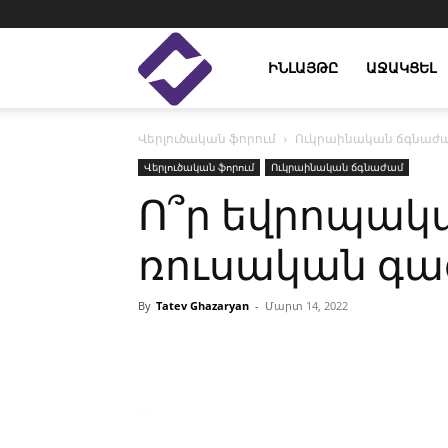
Enlight
ԻՆԼԱՅԹԸ
ԱՋԱԿՑԵԼ
Վերլուծական ֆորում
Ուկրաինական ճգնաժ
Studies
Վերլուծական ֆորում
Ուկրաինական ճգնաժամ
Ո՞ր եվրոպակ
ռուսական գա
By
Tatev Ghazaryan
-
Մարտ 14, 2022
Facebook
Linkedin