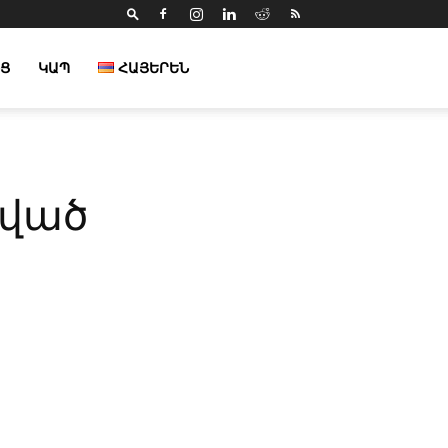
Ց
ԿԱՊ
ՀԱՅԵՐԵՆ
խված