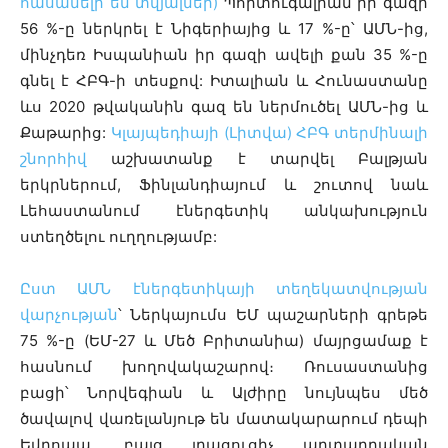
հասանելի են տվյալներ)
Պորտուգալիան իր գազի
56 %-ը ներկրել է Նիգերիայից և 17 %-ը՝ ԱՄՆ-ից,
մինչդեռ Իսպանիան իր գազի ավելի քան 35 %-ը
գնել է ՀԲԳ-ի տեսքով: Իտալիան և Հունաստանը
ևս 2020 թվականին գազ են ներմուծել ԱՄՆ-ից և
Քաթարից:
Կլայպեդիայի (Լիտվա) ՀԲԳ տերմինալի
շնորհիվ
աշխատանք է տարվել Բալթյան
երկրներում, Ֆինլանդիայում և շուտով նաև
Լեհաստանում էներգետիկ անկախություն
ստեղծելու ուղղությամբ:
Ըստ ԱՄՆ էներգետիկայի տեղեկատվության
վարչության
՝ Ներկայումս ԵՄ պաշարների գրեթե
75 %-ը (ԵՄ-27 և Մեծ Բրիտանիա) մայրցամաք է
հասնում խողովակաշարով։ Ռուսաստանից
բացի՝ Նորվեգիան և Ալժիրը նույնպես մեծ
ծավալով վառելանյութ են մատակարարում դեպի
Եվրոպա, բայց լրացուցիչ արտադրական