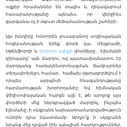
ովքեր հրամաններ են տալիս և ղեկավարում
հասարակությանը այնպես, որ վերջինս
զարգանա ոչ ի օգուտ մեծամասնության շահերի։
Այս խնդիրը հմտորեն լուսաբանող սոցիալական
հոգեբանության երեք փորձ կա․ Միլգրամի,
Սթենֆորդի և
Երրորդ ալիքի
փորձերը։ Էյխմանի
կերպարը՝ այն մարդու, ով պատասխանատու էր
մարդկանց համակենտրոնացման ճամբարներ
տեղափոխելու համար, հաճախ օգտագործվում է
որպես այդպիսի հնազանդությանը
հարմարության խորհրդանիշ: Եվ հիմնական
փիլիսոփայական հարցն այն է, թե արդյոք այս
փորձերի մեջ ներգրավված մարդիկ, ինչպես
Էյխմանը, ի սկզբանե նախատրամադրվածություն
ունեին դրա նկատմամբ: Արդյո՞ք ի սկզբանե
նրանց մեջ դրված էին այնպիսի հատկություններ,