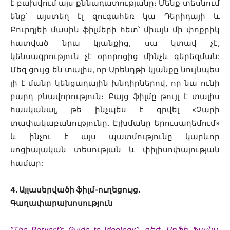
է բախվում այս քննադատությանը։ Մենք տեսնում
ենք՝ այստեղ էլ զուգահեռ կա Դերիդայի և
Բուրդյեի մասին ֆիլմերի հետ՝ միայն մի փոքրիկ
հատված նրա կյանքից, սա կտավ չէ,
կենսագրություն չէ օրորոցից մինչև գերեզման:
Մեզ ցույց են տալիս, որ Արենդթի կյանքը նույնպես
լի է մանր կենցաղային խնդիրներով, որ նա ունի
բարդ բնավորություն։ Բայց ֆիլմը թույլ է տալիս
հասկանալ, թե ինչպես է գրվել «Չարի
տափակաբանությունը. Էյխմանը Երուսաղեմում»
և ինչու է այս պատմությունը կարևոր
սոցիալական տեսության և փիլիսոփայության
համար:
4․ Այլասերվածի ֆիլմ-ուղեցույց.
Գաղափարախոսություն
“The Pervert’s Guide to Ideology”, ռեժ. Սոֆի Ֆայնս,