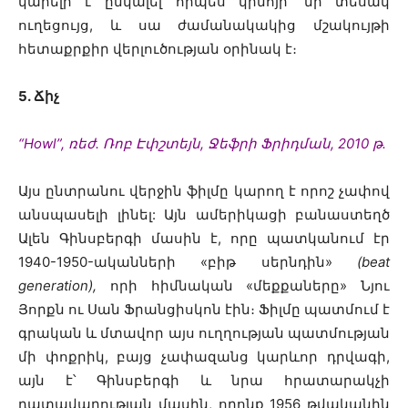
կարելի է ընկալել որպես կինոյի՝ մի տեսակ
ուղեցույց, և սա ժամանակակից մշակույթի
հետաքրքիր վերլուծության օրինակ է։
5․ Ճիչ
“Howl”, ռեժ. Ռոբ Էփշտեյն, Ջեֆրի Ֆրիդման, 2010 թ․
Այս ընտրանու վերջին ֆիլմը կարող է որոշ չափով
անսպասելի լինել: Այն ամերիկացի բանաստեղծ
Ալեն Գինսբերգի մասին է, որը պատկանում էր
1940-1950-ականների «բիթ սերնդին»
(beat
generation),
որի հիմնական «մեքքաները» Նյու
Յորքն ու Սան Ֆրանցիսկոն էին։ Ֆիլմը պատմում է
գրական և մտավոր այս ուղղության պատմության
մի փոքրիկ, բայց չափազանց կարևոր դրվագի,
այն է՝ Գինսբերգի և նրա հրատարակչի
դատավարության մասին, որոնք 1956 թվականին