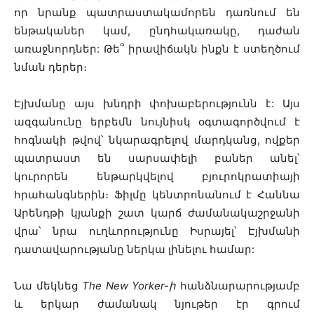
որ նրանք պատրաստակամորեն դառնում են
ենթականեր կամ, ընդհակառակը, դաժան
առաջնորդներ: Թե՞ իրավիճակն ինքն է ստեղծում
նման դերեր։
Էյխմանը այս խնդրի փոխաբերությունն է: Այս
ազգանունը երբեմն նույնիսկ օգտագործվում է
հոգնակի թվով՝ նկարագրելով մարդկանց, ովքեր
պատրաստ են սարսափելի բաներ անել՝
կուրորեն ենթարկվելով բյուրոկրատիայի
հրահանգներին։ Ֆիլմը կենտրոնանում է Հաննա
Արենդթի կյանքի շատ կարճ ժամանակաշրջանի
վրա՝ նրա ուղևորությունը Իսրայել՝ Էյխմանի
դատավարությանը ներկա լինելու համար:
Նա մեկնեց
The New Yorker-ի
հանձնարարությամբ
և երկար ժամանակ նյութեր էր գրում