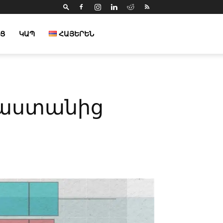
Ց
ԿԱՊ
ՀԱՅԵՐԵՆ
աստանից