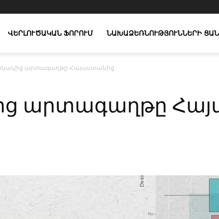
ՎԵՐԼՈՒԾԱԿԱՆ ՖՈՐՈՒՄ
ՆԱԽԱՁԵՌՆՈՒԹՅՈՒՆՆԵՐԻ ՑԱՆ
կակից արտագաղթը Հայաստանից
ց արտագաղթը Հայ
X
Copy URL
Telegram
WhatsApp