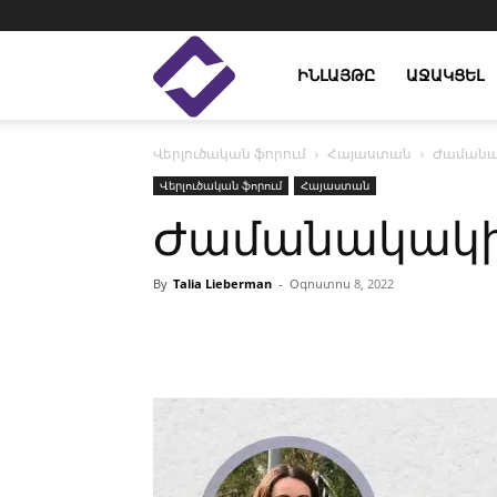
Enlight
ԻՆԼԱՅԹԸ
ԱՋԱԿՑԵԼ
Վերլուծական ֆորում
Հայաստան
Ժամանա
Studies
Վերլուծական ֆորում
Հայաստան
Ժամանակակի
By
Talia Lieberman
-
Օգոստոս 8, 2022
Facebook
Linkedin