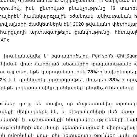
անում, Վրաստանում և Ադրբեջանում [1]։ Հարցման
րումով, իսկ ընտրված բնակչությունը 18 տար
հայերեն՝ համակարգչային օժանդակ անհատական հար
վյալների ժամկետներն են՝ 2020 թվականի փետրվար
 հարցվողի արտագաղթելու ցանկությունը, հետևյա
AT):
ն իրականացվել է՝ օգտագործելով Pearson’s Chi-Sq
 հիման վրա: Հարցված անձանցից (բացառությամբ
ւ այլ տեղ, եթե կարողանար, իսկ
78%-
ը նախընտրեց
12%
-ն է ցանկացել արտագաղթել, մինչդեռ
88%
-ը որո
րեթե կրկնապատիկը ցանկացել է ընդմիշտ հեռանալ:
թյուններ ցույց են տալիս, որ Հայաստանից արտ
նքի մեկնողներն են, և միգրանտների մեծ մասը 
ձի և աշխատանքի հնարավորությունների համար (Bol
ազոտությունների մեծ մասը կենտրոնացած է միգրացիա
ն ըմբռնման վրա, քիչ հետազոտություններ կան, 