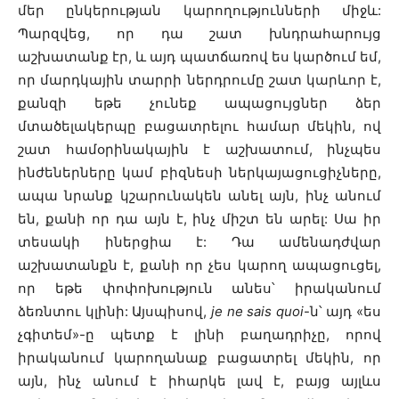
մեր ընկերության կարողությունների միջև:
Պարզվեց, որ դա շատ խնդրահարույց
աշխատանք էր, և այդ պատճառով ես կարծում եմ,
որ մարդկային տարրի ներդրումը շատ կարևոր է,
քանզի եթե չունեք ապացույցներ ձեր
մտածելակերպը բացատրելու համար մեկին, ով
շատ համօրինակային է աշխատում, ինչպես
ինժեներները կամ բիզնեսի ներկայացուցիչները,
ապա նրանք կշարունակեն անել այն, ինչ անում
են, քանի որ դա այն է, ինչ միշտ են արել: Սա իր
տեսակի իներցիա է: Դա ամենադժվար
աշխատանքն է, քանի որ չես կարող ապացուցել,
որ եթե փոփոխություն անես՝ իրականում
ձեռնտու կլինի: Այսպիսով,
je ne sais quoi
-ն՝ այդ «ես
չգիտեմ»-ը պետք է լինի բաղադրիչը, որով
իրականում կարողանաք բացատրել մեկին, որ
այն, ինչ անում է իհարկե լավ է, բայց այլևս