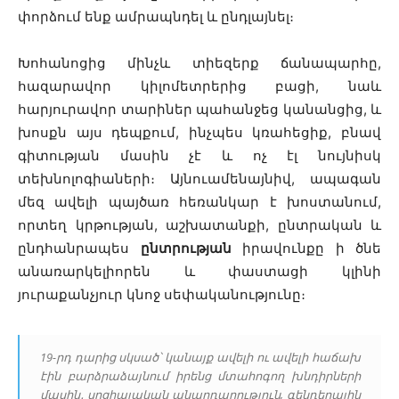
փորձում ենք ամրապնդել և ընդլայնել։
Խոհանոցից մինչև տիեզերք ճանապարհը,
հազարավոր կիլոմետրերից բացի, նաև
հարյուրավոր տարիներ պահանջեց կանանցից, և
խոսքն այս դեպքում, ինչպես կռահեցիք, բնավ
գիտության մասին չէ և ոչ էլ նույնիսկ
տեխնոլոգիաների։ Այնուամենայնիվ, ապագան
մեզ ավելի պայծառ հեռանկար է խոստանում,
որտեղ կրթության, աշխատանքի, ընտրական և
ընդհանրապես
ընտրության
իրավունքը ի ծնե
անառարկելիորեն և փաստացի կլինի
յուրաքանչյուր կնոջ սեփականությունը։
19-րդ դարից սկսած՝ կանայք ավելի ու ավելի հաճախ
էին բարձրաձայնում իրենց մտահոգող խնդիրների
մասին․ սոցիալական անարդարություն, գենդերային