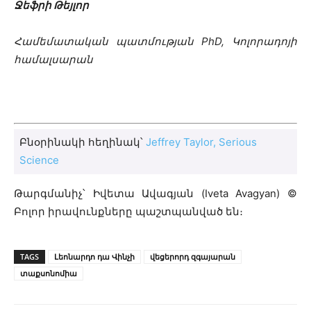
Ջեֆրի Թեյլոր
Համեմատական պատմության PhD, Կոլորադոյի
համալսարան
Բնօրինակի հեղինակ՝
Jeffrey Taylor, Serious
Science
Թարգմանիչ՝ Իվետա Ավագյան (Iveta Avagyan) ©
Բոլոր իրավունքները պաշտպանված են։
TAGS
Լեոնարդո դա Վինչի
վեցերորդ զգայարան
տաքսոնոմիա