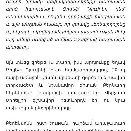
Ուստի կտավի սեփականատերերը դատական
գործ հարուցեցին Ջոզեֆ Դյուվինի դեմ՝
անվանարկման, բիզնես գործարքի խափանման
և այն պնդման համար, որ կտավը Լեոնարդոյինը
չէ, ինչով և սկսվեց ամերիկյան պատմության մինչ
այդ տեղի ունեցած ամենաուշագրավ դատական
պրոցեսը։
Այն տևեց գրեթե 10 տարի, իսկ արդյունքը եղավ
Ջոզեֆ Դյուվինի հետ համագործակցող, 20-րդ
դարի առաջին կեսին արվեստի գործերի գլխավոր
փորձագետ և նշանավոր գիտակ Բերնարդ
Բերենսոնի համբավի տարածումը։ Վերջինս
Մորելլիի գլխավոր հետևորդն էր ու նրա
տեխնիկան ընդօրինակողը։
Բերենսոնն, ըստ էության, դարձավ առաջատար
արվեստաբան և Իտալական վերածննդի շրջանին