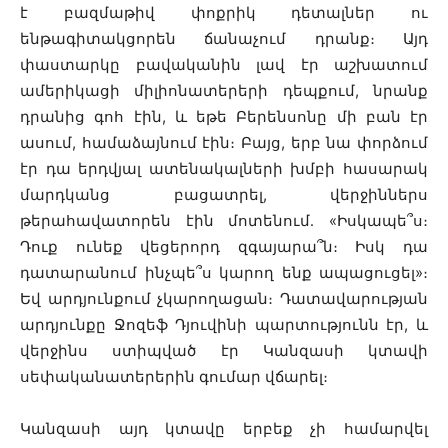
է բազմաթիվ փոքրիկ դետալներ ու
ենթագիտակցորեն ճանաչում դրանք։ Այդ
փաստարկը բավականին լավ էր աշխատում
ամերիկացի միլիոնատերերի դեպքում, նրանք
դրանից գոհ էին, և եթե Բերենսոնը մի բան էր
ասում, համաձայնում էին։ Բայց, երբ նա փորձում
էր դա երդվյալ ատենակալների խմբի հասարակ
մարդկանց բացատրել, վերջիններս
թերահավատորեն էին մոտենում․ «Իսկապե՞ս։
Դուք ունեք վեցերորդ զգայարա՞ն։ Իսկ դա
դատարանում ինչպե՞ս կարող ենք ապացուցել»։
Եվ արդյունքում չկարողացան։ Դատավարության
արդյունքը Ջոզեֆ Դյուվինի պարտությունն էր, և
վերջինս ստիպված էր Կանզասի կտավի
սեփականատերերին գումար վճարել։
Կանզասի այդ կտավը երբեք չի համարվել