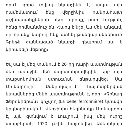
որևէ գործ տվյալ նկարչինն է, ապա այն
համեմատում ենք վերջինիս հանրահայտ
աշխատանքներրի հետ, որոնք, ըստ էության,
հենց հիմնանմուշ են։ Հարկ է նշել ևս մեկ անգամ,
որ դրանք կարող ենք գտնել թանգարաններում։
Գրեթե ցանկացած նկարչի դեպքում սա է
կիրառելի մեթոդը։
Եվ սա էլ մեզ տանում է 20-րդ դարի պատմության
մեր առաջին մեծ մարտահրավերին, երբ այս
տաքսոնոմիան ստուգման ենթարկվեց։ Սա
Լեոնարդոյի՝ Ամերիկայում հայտաբերված
կտավներից մեկի պատմությունն է, որը «Չքնաղ
Ֆերոնիերան» կոչվող (La belle ferronnière) կտավի
կրկնօրինակն է։ Վերջինիս հեղինակը Լեոնարդոն
է, այն գտնվում է Լուվրում, իսկ մեկ ուրիշ
տարբերակ 1920 թ․-ին հայտնվեց Ամերիկայի