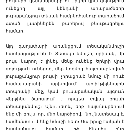
բույսերի, կենդանիների ու Երկրի վրա գոյություն
ունեցող այլ կենդանի արարածների
յուրաքանչյուր տեսակ համընդհանուր տարածում
գտած լատիներեն բառերով բնութագրելու
համար։
Այդ գաղափարի առանցքում տեսականմուշի
հասկացությունն է։ Տեսակի նմուշը, օրինակ, մի
բույս կարող է լինել․ մենք ունենք Երկրի վրա
գոյություն ունեցող, մեր կողմից հայտնաբերված
յուրաքանչյուր բույսի չորացրած նմուշ մի որևէ
համալսարանի արխիվում՝ պոլիէթիլենային
տոպրակի մեջ, կամ բուսաբանական այգում։
Վերջինս ծառայում է որպես տվյալ բույսի
տեսականմուշ։ Այնուհետև, երբ հայտնաբերում
ենք մի բույս, որ, մեր կարծիքով, նույնատեսակ է,
համեմատում ենք նմուշի հետ։ Սա իրոք էական է
հասկանալու համար, թե ինչպես ենք