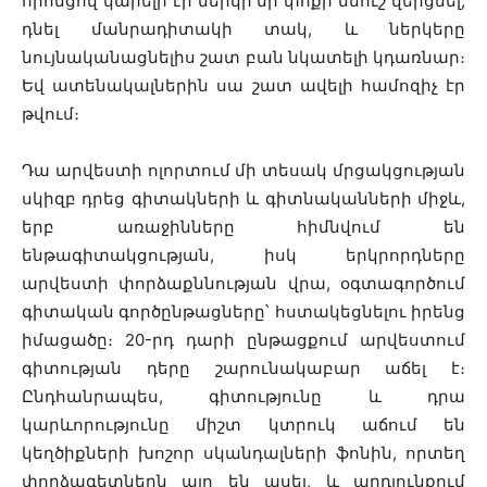
որոնցով կարելի էր ներկի մի փոքր նմուշ վերցնել,
դնել մանրադիտակի տակ, և ներկերը
նույնականացնելիս շատ բան նկատելի կդառնար։
Եվ ատենակալներին սա շատ ավելի համոզիչ էր
թվում։
Դա արվեստի ոլորտում մի տեսակ մրցակցության
սկիզբ դրեց գիտակների և գիտնականների միջև,
երբ առաջինները հիմնվում են
ենթագիտակցության, իսկ երկրորդները
արվեստի փորձաքննության վրա, օգտագործում
գիտական գործընթացները՝ հստակեցնելու իրենց
իմացածը։ 20-րդ դարի ընթացքում արվեստում
գիտության դերը շարունակաբար աճել է։
Ընդհանրապես, գիտությունը և դրա
կարևորությունը միշտ կտրուկ աճում են
կեղծիքների խոշոր սկանդալների ֆոնին, որտեղ
փորձագետներն այո են ասել, և արդյունքում