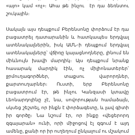
«այո» կամ «ոչ»։ Ահա թե ինչու էր դա ձեռնտու
շուկային։
Սակայն այս դեպքում Բերենսոնը փորձում էր դա
բացատրել դատարանին և հատկապես երդվյալ
ատենակալներին, իսկ ԱՄՆ-ի դեպքում երդվյալ
ատենակալները՝ վճիռը կայացնողները, լինում են
միևնույն խավի մարդիկ։ Այս դեպքում նրանք
հասարակ մարդիկ էին, ոչ միլիոնատերեր՝
ջրմուղագործներ, տաքսու վարորդներ,
քարտուղարներ։ Ուստի, երբ Բերենսոնը
բացատրում էր, թե ինչու Կանզասի կտավը
Լեոնարդոյինը չէ, նա, սովորության համաձայն,
սկսեց շեշտել, որ ինքն է փորձագետը, և լավ գիտի
իր գործը։ Նա նշում էր, որ ինքը «վեցերորդ
զգայարան» ունի, որի միջոցով էլ զգում է այդ
ամենը, քանի որ իր ուղեղում ընկալում ու մշակում