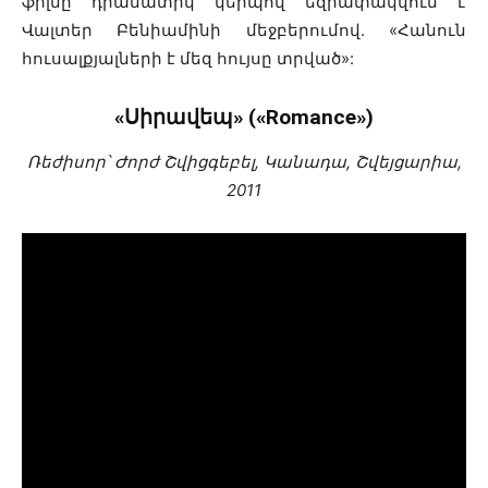
ֆիլմը դրամատիկ կերպով եզրափակվում է
Վալտեր Բենիամինի մեջբերումով. «Հանուն
հուսալքյալների է մեզ հույսը տրված»:
«Սիրավեպ» («Romance»)
Ռեժիսոր՝ Ժորժ Շվիցգեբել, Կանադա, Շվեյցարիա,
2011