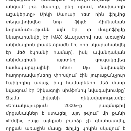
անգամ՝ յոթ մասից), ընդ որում, «Կախարդի
աշակերտը» Միկի Մաուսի հետ հին ֆիլմից
տեղափոխվեց նոր ֆիլմ: Հիմնական
նորամուծությունն այն էր, որ մուլտֆիլմը
նկարահանվել էր IMAX ձևաչափով (սա առաջին
անիմացիոն լիամետրաժն էր, որը նկարահանվել
էր մեծ էկրանի համար), իսկ ավանդական
անիմացիան այստեղ զուգակցվեց
համակարգչայինի հետ։ Այս նախագծի
հաղորդավարները փոխվում էին յուրաքանչյուր
էպիզոդից առաջ, իսկ համարների մեծ մասը
նվագում էր Չիկագոյի սիմֆոնիկ նվագախումբը՝
Ջեյմս Լիվայնի ղեկավարությամբ։
«Երևակայություն 2000»-ը բազմաթիվ
մրցանակներ է ստացել, այդ թվում՝ մի քանի
«Էմմի», բայց այնքան բարձր չի գնահատվել,
որքան առաջին մասը։ Ֆիլմը կրկին սկսվում է