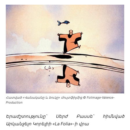
Հատված «Վանականը և ձուկը» մուլտֆիլմից © Folimage-Valence-
Production
Երաժշտությունը՝ Սերժ Բասսե՝ հիմնված
Արկանջելո Կորելիի «La Folia»-ի վրա