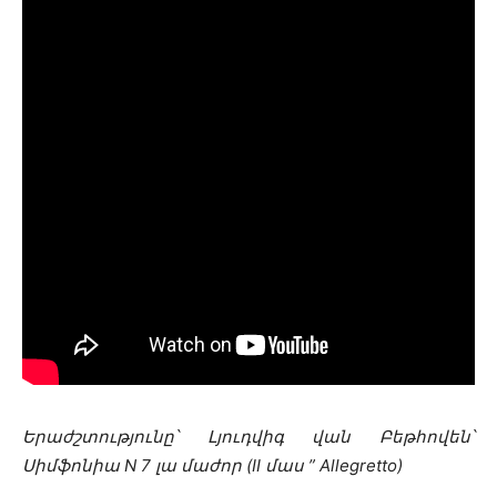
Երաժշտությունը՝ Լյուդվիգ վան Բեթհովեն՝
Սիմֆոնիա N 7 լա մաժոր (II մաս ” Allegretto)