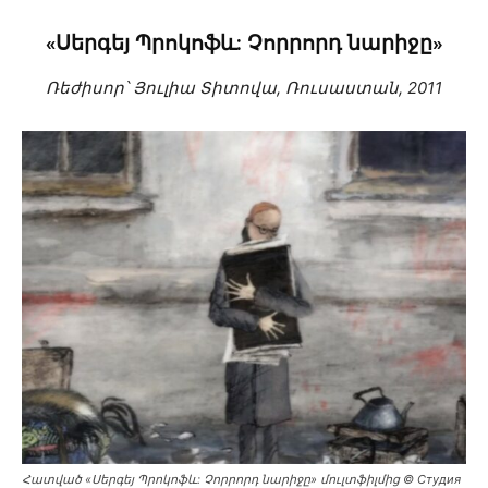
«Սերգեյ Պրոկոֆև: Չորրորդ նարիջը»
Ռեժիսոր՝ Յուլիա Տիտովա, Ռուսաստան, 2011
Հատված «Սերգեյ Պրոկոֆև: Չորրորդ նարիջը» մուլտֆիլմից © Студия