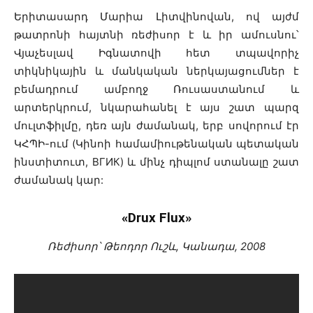
Երիտասարդ Մարիա Լիտվինովան, ով այժմ
թատրոնի հայտնի ռեժիսոր է և իր ամուսնու՝
Վյաչեսլավ Իգնատովի հետ տպավորիչ
տիկնիկային և մանկական ներկայացումներ է
բեմադրում ամբողջ Ռուսաստանում և
արտերկրում, նկարահանել է այս շատ պարզ
մուլտֆիլմը, դեռ այն ժամանակ, երբ սովորում էր
ԿՀՊԻ-ում (Կինոի համամիութենական պետական
ինստիտուտ, ВГИК) և մինչ դիպլոմ ստանալը շատ
ժամանակ կար:
«Drux Flux»
Ռեժիսոր՝ Թեոդոր Ուշև, Կանադա, 2008