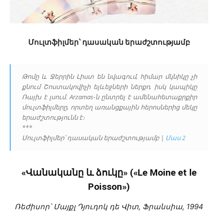
Մուլտֆիլմեր՝ դասական երաժշտությամբ
Թոմը և Ջերրին Լիստ են նվագում, հիմար մկնիկը չի
քնում Շոստակովիչի ելևեջների ներքո, իսկ կապիկը
Ռայխ է լսում. Arzamas-ն ընտրել է ամենահետաքրքիր
մուլտֆիլմերը, որտեղ առանցքային հերոսներից մեկը
երաժշտությունն է։
***
Մուլտֆիլմեր՝ դասական երաժշտությամբ |
Մաս 2
«Վանականը և ձուկը» («Le Moine et le
Poisson»)
Ռեժիսոր՝ Մայքլ Դյուդոկ դե Վիտ, Ֆրանսիա, 1994