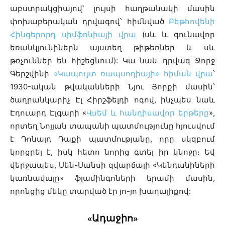
աբստրակցիայով՝ լույսի հաղթանակի մասին
փոխաբերական դրվագով՝ հիմնված
Բեթհովենի
Հինգերորդ սիմֆոնիայի վրա
(սև և գունավոր
եռանկյունիներն այստեղ թիթեռներ և սև
թռչուններ են հիշեցնում): Կա նաև դրվագ Ջորջ
Գերշվինի
«Կապույտ ռապսոդիայի» հիման վրա
՝
1930-ական թվականների Նյու Յորքի մասին՝
ծաղրանկարիչ Էլ Հիրշֆելդի ոգով, ինչպես նաև
Էդուարդ Էլգարի «
Վսեմ և հանդիսավոր երթերը
»,
որտեղ Նոյյան տապանի պատմությունը հյուսվում
է Դոնալդ Դաքի պատմությանը, որը սկզբում
կորցրել է, իսկ հետո նորից գտել իր կնոջը։ Եվ
վերջապես, Սեն-Սանսի զվարճալի «Կենդանիների
կառնավալը» ֆլամինգոների երամի մասին,
որոնցից մեկը տարված էր յո-յո խաղալիքով:
«Ադաջիո»