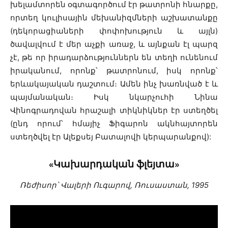
խելամտորեն օգտագործում էր թատրոնի հնարքը,
որտեղ կուլիսային մեխանիզմների աշխատանքը
(դեկորացիաների փոփոխություն և այլն)
ծավալվում է մեր աչքի առաջ, և այնքան էլ պարզ
չէ, թե որ իրադարձություններն են տեղի ունենում
իրականում, որոնք՝ թատրոնում, իսկ որոնք՝
երևակայական դաշտում։ Ամեն ինչ խառնված է և
պայմանական։ Իսկ նկարչուհի Նինա
Վինոգրադովան հրաշալի տիկնիկներ էր ստեղծել
(ընդ որում՝ հմայիչ Ֆիգարոն ակնհայտորեն
ստեղծվել էր Ալեքսեյ Բատալովի կերպարանքով):
«Կախարդական ֆլեյտա»
Ռեժիսոր՝ Վալերի Ուգարով, Ռուսաստան, 1995