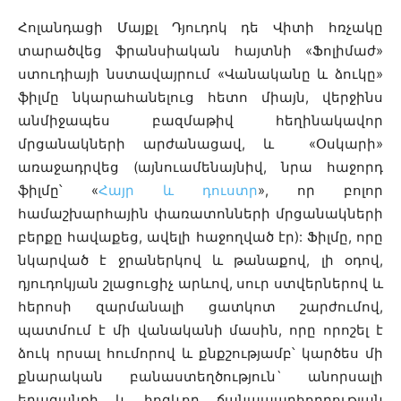
Հոլանդացի Մայքլ Դյուդոկ դե Վիտի հռչակը
տարածվեց ֆրանսիական հայտնի «Ֆոլիմաժ»
ստուդիայի նստավայրում «Վանականը և ձուկը»
ֆիլմը նկարահանելուց հետո միայն, վերջինս
անմիջապես բազմաթիվ հեղինակավոր
մրցանակների արժանացավ, և «Օսկարի»
առաջադրվեց (այնուամենայնիվ, նրա հաջորդ
ֆիլմը՝ «
Հայր և դուստր
», որ բոլոր
համաշխարհային փառատոնների մրցանակների
բերքը հավաքեց, ավելի հաջողված էր): Ֆիլմը, որը
նկարված է ջրաներկով և թանաքով, լի օդով,
դյուդոկյան շլացուցիչ արևով, սուր ստվերներով և
հերոսի զարմանալի ցատկոտ շարժումով,
պատմում է մի վանականի մասին, որը որոշել է
ձուկ որսալ հումորով և քնքշությամբ՝ կարծես մի
քնարական բանաստեղծություն` անորսալի
երազանքի և հոգևոր ճանապարհորդության