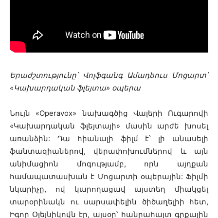
Երաժշտությունը՝ Վոլֆգանգ Ամադեուս Մոցարտ՝
«Կախարդական ֆլեյտա» օպերա
Նույն «Operavox» նախագծից Վալերի Ուգարովի
«Կախարդական ֆլեյտայի» մասին արժե խոսել
առանձին: Դա հիանալի ֆիլմ է՝ լի անասելի
ֆանտազիաներով, վերափոխումներով և այն
անիմացիոն մոգությամբ, որն այդքան
համապատասխան է Մոցարտի օպերային: Ֆիլմի
նկարիչը, ով կարողացավ այստեղ միակցել
տարօրինակն ու սարսափելին ծիծաղելիի հետ,
Իգոր Օլեյնիկովն էր, այսօր՝ հանրահայտ գրքային