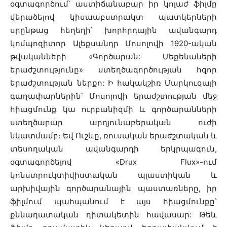
օգտագործում՝ աստիճանաբար իր կոլաժ ֆիլմը
վերածելով կիսաաբստրակտ պատկերների
սրընթաց հեղեղի՝ խորհրդային ավանգարդ
կոմպոզիտոր Ալեքսանդր Մոսոլովի 1920-ական
թվականների «Գործարան: Մեքենաների
երաժշտությունը» ստեղծագործության հզոր
երաժշտության ներքո: Ի հակակշիռ Մարկուզայի
գաղափարներին՝ Մոսոլովի երաժշտության մեջ
հիացմունք կա ուրբանիզմի և գործարանների
ստեղծարար արդյունաբերական ուժի
նկատմամբ։ Եվ Ուշևը, ռուսական երաժշտական և
տեսողական ավանգարդի երկրպագուն,
օգտագործելով «Drux Flux»-ում
կոնստրուկտիվիստական պլաստիկան և
արխիվային գործարանային պաստառները, իր
ֆիլմում պահպանում է այս հիացմունքը՝
քննադատական դիտակետին հավասար: Թեև