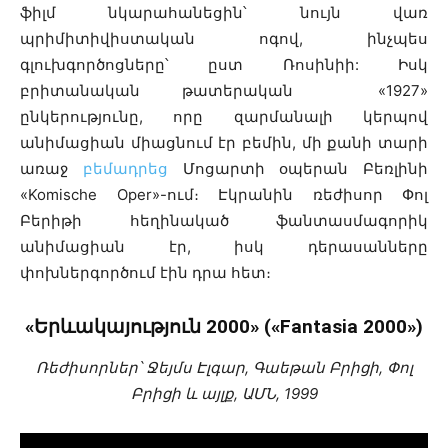
ֆիլմ նկարահանեցին՝ նույն վառ
պրիմիտիվիստական ոգով, ինչպես
գլուխգործոցները՝ ըստ Ռոսինիի: Իսկ
բրիտանական թատերական «1927»
ընկերությունը, որը զարմանալի կերպով
անիմացիան միացնում էր բեմին, մի քանի տարի
առաջ
բեմադրեց
Մոցարտի օպերան Բեռլինի
«Komische Oper»-ում։ Էկրանին ռեժիսոր Փոլ
Բերիթի հեղինակած ֆանտասմագորիկ
անիմացիան էր, իսկ դերասանները
փոխներգործում էին դրա հետ։
«Երևակայություն 2000» («Fantasia 2000»)
Ռեժիսորներ՝ Ջեյմս Էլգար, Գաեթան Բրիցի, Փոլ
Բրիցի և այլք, ԱՄՆ, 1999