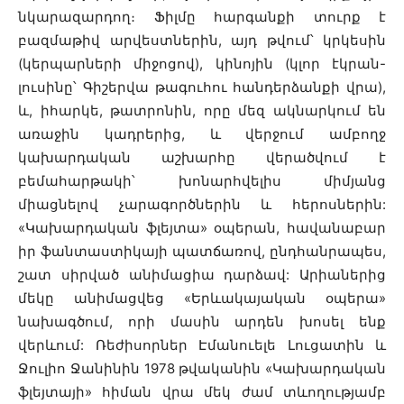
նկարազարդող։ Ֆիլմը հարգանքի տուրք է
բազմաթիվ արվեստներին, այդ թվում՝ կրկեսին
(կերպարների միջոցով), կինոյին (կլոր էկրան-
լուսինը՝ Գիշերվա թագուհու հանդերձանքի վրա),
և, իհարկե, թատրոնին, որը մեզ ակնարկում են
առաջին կադրերից, և վերջում ամբողջ
կախարդական աշխարհը վերածվում է
բեմահարթակի՝ խոնարհվելիս միմյանց
միացնելով չարագործներին և հերոսներին:
«Կախարդական ֆլեյտա» օպերան, հավանաբար
իր ֆանտաստիկայի պատճառով, ընդհանրապես,
շատ սիրված անիմացիա դարձավ: Արիաներից
մեկը անիմացվեց «Երևակայական օպերա»
նախագծում, որի մասին արդեն խոսել ենք
վերևում: Ռեժիսորներ Էմանուելե Լուցատին և
Ջուլիո Ջանինին 1978 թվականին «Կախարդական
ֆլեյտայի» հիման վրա մեկ ժամ տևողությամբ