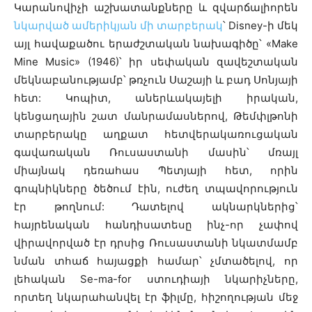
Կարանովիչի աշխատանքները և զվարճալիորեն
նկարված ամերիկյան մի տարբերակ
՝ Disney-ի մեկ
այլ հավաքածու երաժշտական նախագիծը՝ «Make
Mine Music» (1946)՝ իր սեփական զավեշտական
մեկնաբանությամբ՝ թռչուն Սաշայի և բադ Սոնյայի
հետ: Կոպիտ, աներևակայելի իրական,
կենցաղային շատ մանրամասներով, Թեմփլթոնի
տարբերակը աղքատ հետվերակառուցական
գավառական Ռուսաստանի մասին՝ մռայլ
միայնակ դեռահաս Պետյայի հետ, որին
գոպնիկները ծեծում էին, ուժեղ տպավորություն
էր թողնում: Դատելով ակնարկներից՝
հայրենական հանդիսատեսը ինչ-որ չափով
վիրավորված էր դրսից Ռուսաստանի նկատմամբ
նման տհաճ հայացքի համար՝ չմտածելով, որ
լեհական Se-ma-for ստուդիայի նկարիչները,
որտեղ նկարահանվել էր ֆիլմը, հիշողության մեջ