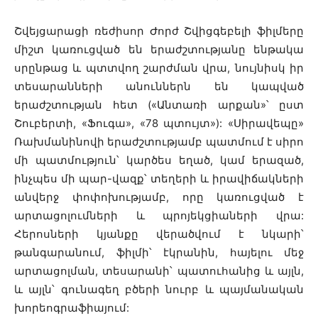
Շվեյցարացի ռեժիսոր Ժորժ Շվիցգեբելի ֆիլմերը
միշտ կառուցված են երաժշտությանը ենթակա
սրընթաց և պտտվող շարժման վրա, նույնիսկ իր
տեսարանների անուններն են կապված
երաժշտության հետ («Անտառի արքան»՝ ըստ
Շուբերտի, «Ֆուգա», «78 պտույտ»): «Սիրավեպը»
Ռախմանինովի երաժշտությամբ պատմում է սիրո
մի պատմություն՝ կարծես եղած, կամ երազած,
ինչպես մի պար-վազք՝ տեղերի և իրավիճակների
անվերջ փոփոխությամբ, որը կառուցված է
արտացոլումների և պրոյեկցիաների վրա:
Հերոսների կյանքը վերածվում է նկարի՝
թանգարանում, ֆիլմի՝ էկրանին, հայելու մեջ
արտացոլման, տեսարանի՝ պատուհանից և այլն,
և այլն՝ գունագեղ բծերի նուրբ և պայմանական
խորեոգրաֆիայում: