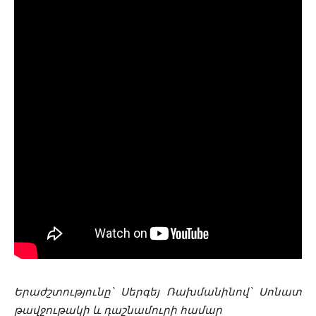
Երաժշտությունը՝ Սերգեյ Ռախմանինով՝ Սոնատ
թավջութակի և դաշնամուրի համար