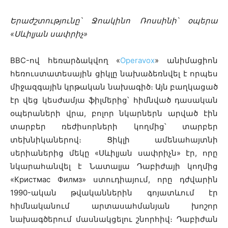
Երաժշտությունը՝ Ջոակինո Ռոսսինի՝ օպերա
«Սևիլյան սափրիչ»
BBC-ով հեռարձակվող «
Operavox
» անիմացիոն
հեռուստատեսային ցիկլը նախաձեռնվել է որպես
միջազգային կրթական նախագիծ։ Այն բաղկացած
էր վեց կեսժամյա ֆիլմերից՝ հիմնված դասական
օպերաների վրա, բոլո
ր նկարներն արված էին
տարբեր ռեժիսորների կողմից՝ տարբեր
տեխնիկաներով։ Ցիկլի ամենահայտնի
սերիաներից մեկը «Սևիլյան սափրիչն» էր, որը
նկարահանվել է Նատալյա Դաբիժայի կողմից
«Кристмас Филмз» ստուդիայում, որը դժվարին
1990-ական թվականներին գոյատևում էր
հիմնականում արտասահմանյան խոշոր
նախագծերում մասնակցելու շնորհիվ։ Դաբիժան