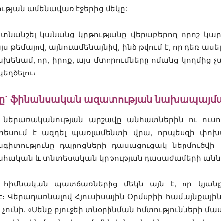
թյան ամենավառ էջերից մեկը:
ատնանշել կանանց կրթությանը վերաբերող որոշ կարև
եմայով, այնուամենայնիվ, ինձ թվում է, որ դեռ ասելո
խենամ, որ, իրոք, այս մտորումները ոմանց կողմից 
կեղծելու։
նը` ֆինանսական ազատության նախապայմ
ներառականության արշավը անհատներին ու ուսու
սում է ազդել պառլամենտի վրա, որպեսզի փոխվ
իտությունը դպրոցների դասացուցակ ներմուծվի 
ահական և տնտեսական կրթության դասաժամերի անն
 հիմնական պատճառներից մեկն այն է, որ կյան
 է։ Վերադառնալով Հյուսիսային Օրմսբիի համայնքային
 չունի․ «Մենք բյուջեի տնօրինման հմտությունների մ