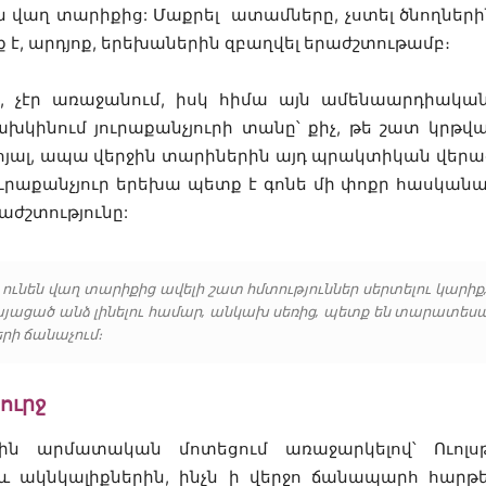
ին վաղ տարիքից: Մաքրել ատամները, չստել ծնողնե
տք է, արդյոք, երեխաներին զբաղվել երաժշտութամբ։
ե, չէր առաջանում, իսկ հիմա այն ամենաարդիակա
ախկինում յուրաքանչյուրի տանը՝ քիչ, թե շատ կրթ
ոյալ, ապա վերջին տարիներին այդ պրակտիկան վերացե
ւրաքանչյուր երեխա պետք է գոնե մի փոքր հասկանա լո
աժշտությունը:
նեն վաղ տարիքից ավելի շատ հմտություններ սերտելու կարիք,
կայացած անձ լինելու համար, անկախ սեռից, պետք են տարատեսա
րի ճանաչում։
ուրջ
ն արմատական մոտեցում առաջարկելով՝ Ուոլս
և ակնկալիքներին, ինչն ի վերջո ճանապարհ հարթ