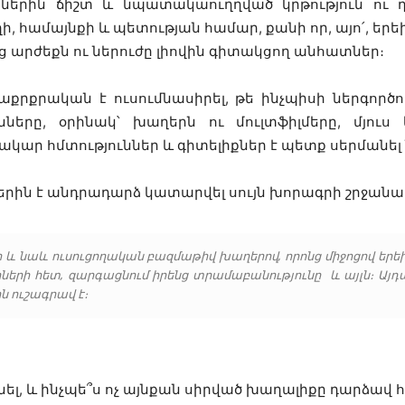
երին ճիշտ և նպատակաուղղված կրթություն ու
ողի, համայնքի և պետության համար, քանի որ, այո՛, ե
 արժեքն ու ներուժը լիովին գիտակցող անհատներ։
քրքրական է ուսումնասիրել, թե ինչպիսի ներգործո
նները, օրինակ՝ խաղերն ու մուլտֆիլմերը, մյու
գտակար հմտություններ և գիտելիքներ է պետք սերմանե
երին է անդրադարձ կատարվել սույն խորագրի շրջանա
ի և նաև ուսուցողական բազմաթիվ խաղերով, որոնց միջոցով երե
ների հետ, զարգացնում իրենց տրամաբանությունը և այլն։ Այդպ
 ուշագրավ է։
որինել, և ինչպե՞ս ոչ այնքան սիրված խաղալիքը դարձա