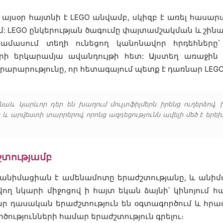
այսօր հայտնի է LEGO անվամբ, սկիզբ է առել հասա
մ: LEGO ընկերության ծագումը փայտամշակման և շի
ասում տեղի ունեցող կանոնավոր հրդեհները՝ 
ի երկարամյա ավանդույթի հետ: Այստեղ առաջին տ
նորարարությունը, որ հետագայում պետք է դառնար LEG
 նաև կարևոր դեր են խաղում մուլտֆիլմերն իրենց ուղերձո
 և արվեստի տարրերով, որոնց ազդեցությունն ավելի մեծ է եր
շտությամբ
անիմացիան է ամենամոտը երաժշտությանը, և անիմա
ող նկարի միջոցով ի հայտ եկան ձայնի՝ կինոյում հ
ար դասական երաժշտություն են օգտագործում և հր
ությունների համար երաժշտություն գրելու։