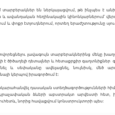
ւմ տարբերակներ են ներկայացվում, թե ինչպես է
և ավանդական հեղինակային կինոնկարներում՝ վերա
 և փոքր էտյուդներում, որտեղ երաժշտությունը սյուժ
որեցնելու լավագույն տարբերակներինց մեկը խաղալն
ելի է ծիծաղելի դետալներ և հետաքրքիր գաղտնիքներ գտն
նել և սեփականը ավելացնել, նույնիսկ, մեծ ա
լի կերպով իրագործում է:
նկարահանվել դասական ստեղծագործությունների հի
րկրաչափական ձևերի աբստրակտ արվեստի հետ, ին
նուհետև, նորից հավաքվում կոնստրուկտորի պես: