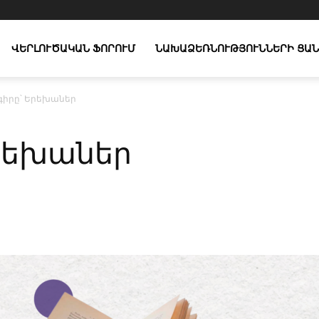
ՎԵՐԼՈՒԾԱԿԱՆ ՖՈՐՈՒՄ
ՆԱԽԱՁԵՌՆՈՒԹՅՈՒՆՆԵՐԻ ՑԱՆ
իրը՝ Երեխաներ
րեխաներ
X
Copy URL
Telegram
WhatsApp