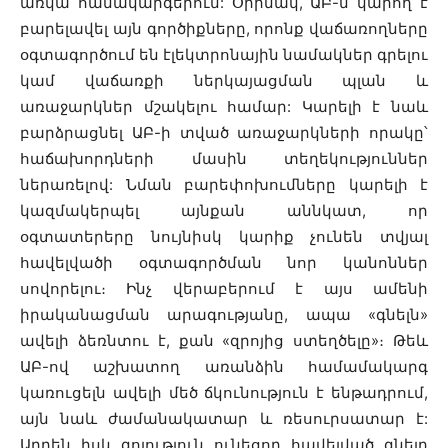
առկա համակարգերում: Օրինակ, ԱԲ-ն կարող է
բարելավել այն գործիքները, որոնք վաճառողները
օգտագործում են էլեկտրոնային նամակներ գրելու
կամ վաճառքի ներկայացման պլան և
առաջարկներ մշակելու համար: Կարելի է նաև
բարձրացնել ԱԲ-ի տված առաջարկների որակը՝
հաճախորդների մասին տեղեկություններ
ներառելով: Նման բարեփոխումները կարելի է
կազմակերպել այնքան աննկատ, որ
օգտատերերը նույնիսկ կարիք չունեն տվյալ
հավելվածի օգտագործման նոր կանոններ
սովորելու։ Ինչ վերաբերում է այս ամենի
իրականացման արագությանը, ապա «գնելն»
ավելի ձեռնտու է, քան «զրոյից ստեղծելը»։ Թեև
ԱԲ-ով աշխատող առանձին համամակարգ
կառուցելն ավելի մեծ ճկունություն է ենթադրում,
այն նաև ժամանակատար և ռեսուրսատար է:
Արդեն իսկ գոյություն ունեցող հավելված գնելը