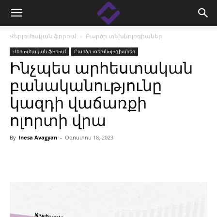
Վերլուծական ֆորում
Բարձր տեխնոլոգիաներ
Վերլուծական ֆորում
Բարձր տեխնոլոգիաներ
Ինչպես արհեստական
բանականությունը
կազդի վաճառքի
ոլորտի վրա
By
Inesa Avagyan
-
Օգոստոս 18, 2023
Facebook
Linkedin
X
Copy