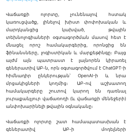
Վաճառքի ոլորտը, չունենալով հստակ
կառուցվածք, լինելով խիստ փոփոխական և
մարդկանցից կախված, թվային
տեխնոլոգիաների օգտագործման մասով հետ է
մնացել որոշ համակարգերից, որոնցից են
ֆինանսները, լոգիստիկան և մարքեթինգը։ Բայց
այժմ այն պատրաստ է լայնորեն կիրառել
գեներատիվ ԱԲ-ն, որն օգտագործվում է ChatGPT-ի
հիմնադիր ընկերության՝ OpenAI-ի և նրա
մրցակիցների կողմից։ ԱԲ-ով աշխատող
համակարգերը շուտով կարող են դառնալ
յուրաքանչյուր վաճառողի (և վաճառքի մենեջերի)
անփոխարինելի թվային օգնականը։
Վաճառքի ոլորտը շատ համապատասխան է
գեներատիվ ԱԲ-ի մոդելների