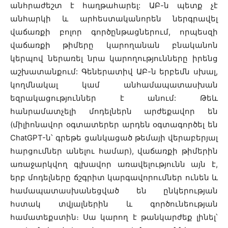
անհրաժեշտ է հաղթահարել: ԱԲ-ն պետք չէ
անհարկի և արհեստականորեն ներգրավել
վաճառքի բոլոր գործընթացներում, որպեսզի
վաճառքի թիմերը կարողանան բնականոն
կերպով ներառել նրա կարողությունները իրենց
աշխատանքում: Գեներատիվ ԱԲ-ն երբեմն սխալ,
կողմնակալ կամ անհամապատասխան
եզրակացություններ է անում: Թեև
հանրամատչելի մոդելներն արժեքավոր են
(միլիոնավոր օգտատերեր արդեն օգտագործել են
ChatGPT-ն՝ գրեթե ցանկացած թեմայի վերաբերյալ
հարցումներ անելու համար), վաճառքի թիմերին
առաջարկվող գլխավոր առավելությունն այն է,
երբ մոդելները ճշգրիտ կարգավորումներ ունեն և
համապատասխանեցված են ընկերության
հստակ տվյալներին և գործունեության
համատեքստին։ Սա կարող է թանկարժեք լինել՝