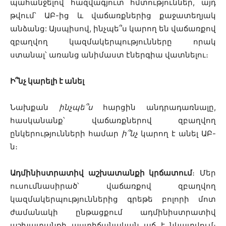
պահանջելով հազվագյուտ հմտություններ, այդ
թվում՝ ԱԲ-ից և վաճառքներից քաջատեղյակ
անձանց: Այսպիսով, ինչպե՞ս կարող են վաճառքով
զբաղվող կազմակերպությունները որակ
ստանալ՝ առանց անիմաստ էներգիա վատնելու։
Ի՞նչ կարելի է անել
Նախքան
ինչպե՞ս
հարցին անդրադառնալը,
հասկանանք՝ վաճառքներով զբաղվող
ընկերությունների համար
ի՞նչ
կարող է անել ԱԲ-
ն։
Ադմինիստրատիվ աշխատանքի կրճատում
։ Մեր
ուսումնասիրած՝ վաճառքով զբաղվող
կազմակերպություններից գրեթե բոլորի մոտ
ժամանակի ընթացքում ադմինիստրատիվ
աշխատանքի աստիճանական աճ է նկատվում։