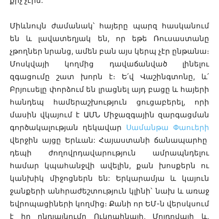
քիչ չէին:
Միևնույն ժամանակ՝ հայերը պարզ հասկանում
են և լավատեղյակ են, որ եթե Ռուսաստանը
չթողներ նրանց, ամեն բան այս կերպ չէր ընթանա։
Մոսկվայի կողմից դավաճանված լինելու
զգացումը շատ խորն է։ Ե՛վ Վաշինգտոնը, և՛
Բրյուսելը փորձում են լրացնել այդ բացը և հայերի
հանդեպ համերաշխություն ցուցաբերել, որի
մասին վկայում է ԱՄՆ Միջազգային զարգացման
գործակալության ղեկավար
Սամանթա Փաուերի
վերջին այցը Երևան: Հայաստանի ճանապարհը
դեպի ժողովրդավարություն ամրապնդելու
համար կպահանջվի ավելին, քան խոսքերն ու
կանխիկ միջոցներն են: Երկարամյա և կայուն
ջանքերի անհրաժեշտություն կլինի՝ նախ և առաջ
եվրոպացիների կողմից։ Քանի որ ԵՄ-ն վերսկսում
է իր ընդլայնումը Ուկրաինայի, Մոլդովայի և,