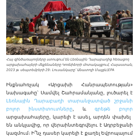
Հայ զինծառայողները ստուգում են Լեռնային Ղարաբաղից հեռացող
արցախահայերի մեքենաները Կոռնիձորի մոտակայքում, Հայաստան,
2023 թ. սեպտեմբերի 29։ Լուսանկարը՝ Անատոլի Մալցև\EPA
Ինքնահռչակ «Արցախի Հանրապետության»
նախագահը՝ Սամվել Շահրամանյանը, լուծարել է
Լեռնային Ղարաբաղի տարանջատված շրջանի
բոլոր ինստիտուտները
, և
գրեթե բոլոր
արցախահայերը, կարելի է ասել, արդեն փախել
են անկլավից, որ վերաինտեգրվելու է Ադրբեջանի
կազմում։ Ի՞նչ դասեր կարելի է քաղել Եվրոպայում