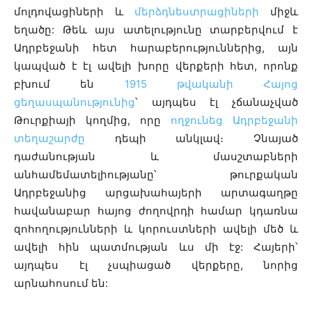
մոլդովացիների և
մերձդնեստրացիների
միջև
եղածը: Թեև այս ատելությունը տարբերվում է
Ադրբեջանի հետ հարաբերություններից, այն
կապված է էլ ավելի խորը վերքերի հետ, որոնք
բխում են
1915 թվականի Հայոց
ցեղասպանությունից
՝ այդպես էլ չճանաչված
Թուրքիայի կողմից, որը
ողջունեց Ադրբեջանի
տեղաշարժը
դեպի անկլավ։ Չնայած
դաժանության և մասշտաբների
անհամեմատելիությանը՝ թուրքական
Ադրբեջանից արցախահայերի արտագաղթը
հավանաբար հայոց ժողովրդի համար կդառնա
զոհողությունների և կորուստների ավելի մեծ և
ավելի հին պատմության ևս մի էջ: Հայերի՝
այդպես էլ չսպիացած վերքերը, նորից
արնահոսում են: