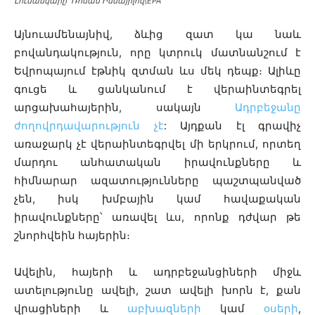
Լուսանկարը՝ Ռոման Իսմայիլով\EPA
Այնուամենայնիվ,
ձևից զատ կա նաև
բովանդակություն, որը կտրուկ մատնանշում է
Եվրոպայում էթնիկ զտման ևս մեկ դեպք։ Ալիևը
գուցե և ցանկանում է վերաինտեգրել
արցախահայերին, սակայն
Ադրբեջանը
ժողովրդավարություն չէ
: Այդքան էլ գրավիչ
առաջարկ չէ վերաինտեգրվել մի երկրում, որտեղ
մարդու անհատական իրավունքները և
հիմնարար ազատությունները պաշտպանված
չեն, իսկ խմբային կամ հավաքական
իրավունքները՝ առավել ևս, որոնք դժվար թե
շնորհվեին հայերին։
Ավելին, հայերի և ադրբեջանցիների միջև
ատելությունը ավելի, շատ ավելի խորն է, քան
վրացիների և
աբխազների
կամ
օսերի
,