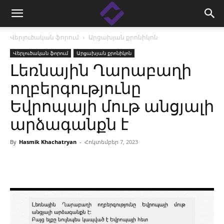
Վերլուծական ֆորում
Արցախյան քրոնիկոն
Վերլուծական ֆորում
Արցախյան քրոնիկոն
Լեռնային Ղարաբաղի
ողբերգությունը
Եվրոպայի մութ անցյալի
արձագանքն է
By
Hasmik Khachatryan
-
Հոկտեմբեր 7, 2023
Facebook
Linkedin
X
Copy