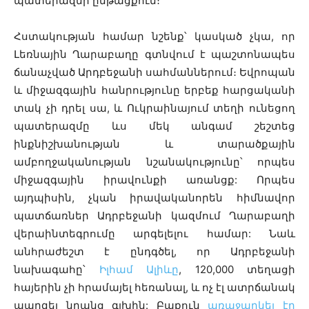
պատերազմի ընթացքում։
Հստակության համար նշենք՝ կասկած չկա, որ
Լեռնային Ղարաբաղը գտնվում է պաշտոնապես
ճանաչված Արդբեջանի սահմաններում։ Եվրոպան
և միջազգային հանրությունը երբեք հարցականի
տակ չի դրել սա, և Ուկրաինայում տեղի ունեցող
պատերազմը ևս մեկ անգամ շեշտեց
ինքնիշխանության և տարածքային
ամբողջականության նշանակությունը՝ որպես
միջազգային իրավունքի առանցք: Որպես
այդպիսին, չկան իրավականորեն հիմնավոր
պատճառներ Ադրբեջանի կազմում Ղարաբաղի
վերաինտեգրումը արգելելու համար: Նաև
անհրաժեշտ է ընդգծել, որ Ադրբեջանի
նախագահը՝
Իլհամ Ալիևը
, 120,000 տեղացի
հայերին չի հրամայել հեռանալ, և ոչ էլ ատրճանակ
պարզել նրանց գլխին: Բաքուն
առաջարկել էր