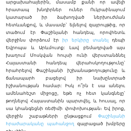
արցախահայերին, մասամբ քանի որ ավելի
հրատապ խնդիրներ ուներ Ուկրաինայում
կատարած իր ձախողված ներխուժման
հետևանքով, և մասամբ՝ ելնելով զայրույթից, որ
տածում էր Փաշինյանի հանդեպ, որովհետև
վերջինս փորձում էր
իր երկիրը տանել
դեպի
Եվրոպա և Արևմուտք: Լավ բեմադրված այս
խաղում Մոսկվան հույսի ունի վերստանձնել
Հայաստանի հանդեպ վերահսկողությունը՝
հրահրելով Փաշինյանի իշխանաթողությունը և
ճանապարհ բացելով իր նախընտրած
իշխանության համար: Իսկ ո՞րն է սա անելու
ամենահեշտ միջոցը, եթե ոչ հետ կանգնելը՝
թողնելով Հայաստանին պարտվել, և հուսալ, որ
սա կհանգեցնի ռեժիմի փոփոխության։ Եվ իրոք,
վերջին շաբաթների ընթացքում
Փաշինյանի
հրաժարականը պահանջող
զայրացած խմբերը