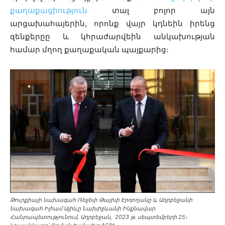
քաղաքացիություն
տալ բոլոր այն
արցախահայերին, որոնք վայր կդնեին իրենց
զենքերըը և կհրաժարվեին անկախության
համար մղող քաղաքական պայքարից։
Թուրքիայի նախագահ Ռեջեփ Թայիփ Էրդողանը և Ադրբեջանի
նախագահ Իլհամ Ալիևը Նախիջևանի Ինքնավար
Հանրապետությունում, Ադրբեջան, 2023 թ․ սեպտեմբերի 25։