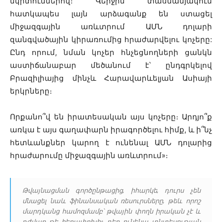
նկրտումներով։ Վերջին տասնամյակում
հատկապես լայն արձագանք են ստացել
միջազգային առևտրում ԱՄՆ դոլարի
զանգվածային կիրառումից հրաժարվելու կոչերը:
Ընդ որում, նման կոչեր հնչեցնողների ցանկն
աստիճանաբար մեծանում է՝ ընդգրկելով
Բրազիլիայից մինչև Հարավարևելյան Ասիայի
երկրները։
Որքանո՞վ են իրատեսական այս կոչերը։ Արդյո՞ք
առկա է այս գաղափարն իրագործելու հիմք, և ի՞նչ
հետևանքներ կարող է ունենալ ԱՄՆ դոլարից
հրաժարումը միջազգային առևտրում»։
Թվայնացման գործընթացից, իհարկե, դուրս չեն
մնացել նաև ֆինանսական ռեսուրսները, թեև որոշ
մարդկանց համոզմամբ՝ թվային փողն իրական չէ և
դժվար թե հեղափոխիչ դեր ունենա տնտեսության