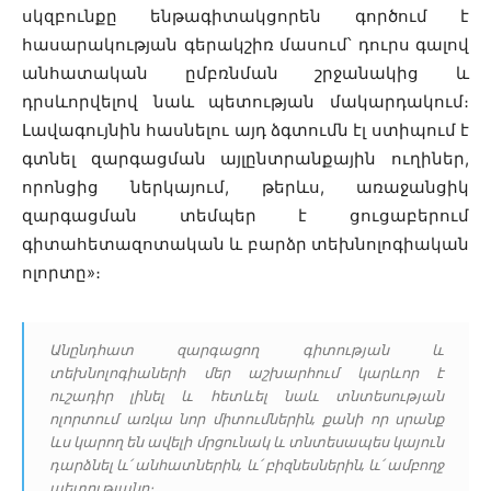
սկզբունքը ենթագիտակցորեն գործում է
հասարակության գերակշիռ մասում՝ դուրս գալով
անհատական ըմբռնման շրջանակից և
դրսևորվելով նաև պետության մակարդակում։
Լավագույնին հասնելու այդ ձգտումն էլ ստիպում է
գտնել զարգացման այլընտրանքային ուղիներ,
որոնցից ներկայում, թերևս, առաջանցիկ
զարգացման տեմպեր է ցուցաբերում
գիտահետազոտական և բարձր տեխնոլոգիական
ոլորտը»։
Անընդհատ զարգացող գիտության և
տեխնոլոգիաների մեր աշխարհում կարևոր է
ուշադիր լինել և հետևել նաև տնտեսության
ոլորտում առկա նոր միտումներին, քանի որ սրանք
ևս կարող են ավելի մրցունակ և տնտեսապես կայուն
դարձնել և՛ անհատներին, և՛ բիզնեսներին, և՛ ամբողջ
պետությանը։