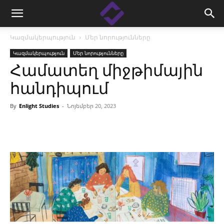
Կազմակերպություն
Մեր նորությունները
Կազմակերպություն
Մեր նորությունները
Համատեղ միջթիմային
հանդիպում
By
Enlight Studies
-
Նոյեմբեր 20, 2023
Facebook
Linkedin
X
Copy