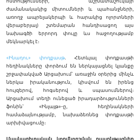
հմտությունների, աշխատաշուկայի
ժամանակակից միտումների և պահանջների,
առողջ ապրելակերպի և հարակից ոլորտների
վերաբերյալ) շտեմարան հանդիսացող այս
նախագծի երրորդ փուլը ևս հաջողությամբ
մեկնարկել է։
«Ինադու» փոդքասթ
․ Հետևյալ
փոդքասթի
հեղինակները
փորձում են ներկայացնել կյանքը
շրջափակված Արցախում՝ առաջին օրերից մինչև
ներկա իրականություն, կիսվում են իրենց
հույզերով, հոգսերով և սպասումներով։
Արցախում տեղի ունեցած իրադարձությունների
ֆոնին՝ «Ինլայթ»-ը, հեղինակների
համաձայնությամբ, նախաձեռնեց փոդքասթի
արխիվացումը։
Մասնագիտական կողմնորշման դասընթացներ