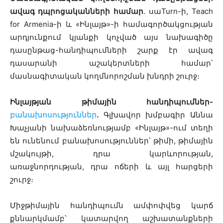
ավագ դպրոցականների համար
․ սաTurn-ի, Teach
for Armenia-ի և «Ինլայթ»-ի համագործակցության
արդյունքում կյանքի կոչված այս նախագիծը
դասընթաց-հանդիպումների շարք էր ավագ
դասարանի աշակերտների համար՝
մասնագիտական կողմնորոշման խնդրի շուրջ։
Ինլայթյան թիմային հանդիպումներ-
բանախոսություններ
․
Գլխավոր խմբագիր Աննա
Խաչյանի նախաձեռնությամբ «Ինլայթ»-ում տեղի
են ունենում բանախոսություններ՝ թիմի, թիմային
մշակույթի, դրա կարևորության,
առաջնորդության, դրա ոճերի և այլ հարցերի
շուրջ։
Միջթիմային հանդիպումն ամփոփվեց կարճ
քննարկմամբ՝ կատարվող աշխատանքների