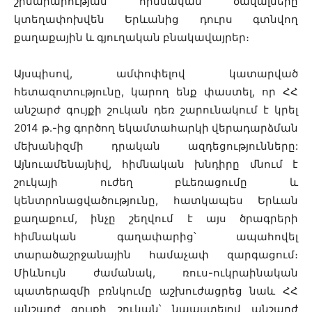
շինարարության հիմնական ծավալները
կտեղափոխվեն Երևանից դուրս գտնվող
քաղաքային և գյուղական բնակավայրեր։
Այսպիսով, ամփոփելով կատարված
հետազոտությունը, կարող ենք փաստել, որ ՀՀ
անշարժ գույքի շուկան դեռ շարունակում է կրել
2014 թ.-ից գործող եկամտահարկի վերադարձման
մեխանիզմի դրական ազդեցությունները:
Այնուամենայնիվ, հիմնական խնդիրը մնում է
շուկայի ուժեղ բևեռացումը և
կենտրոնացվածությունը, հատկապես Երևան
քաղաքում, ինչը շեղվում է այս ծրագրերի
հիմնական գաղափարից՝ ապահովել
տարածաշրջանային համաչափ զարգացում։
Միևնույն ժամանակ, ռուս-ուկրաինական
պատերազմի բռնկումը աշխուժացրեց նաև ՀՀ
անշարժ գույքի շուկան՝ նպաստելով անշարժ