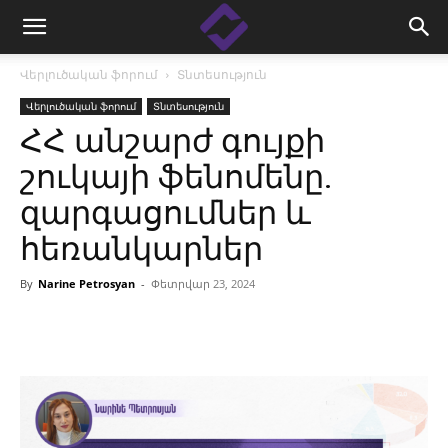
Վերլուծական ֆորում
Տնտեսություն
Վերլուծական ֆորում
Տնտեսություն
ՀՀ անշարժ գույքի
շուկայի ֆենոմենը․
զարգացումներ և
հեռանկարներ
By
Narine Petrosyan
-
Փետրվար 23, 2024
Facebook
Linkedin
X
Copy