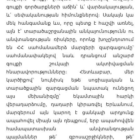
գույքի գործարքների աճին՝ և՛ վարձակալության,
և՛ սեփականության հիմունքներով։ Սակայն կա
մեկ հանգամանք ևս, որը պետք է հաշվի առնել,
այն է՝ տարածաշրջանային անկայունությունն ու
անվտանգության ռիսկերը, որոնք խոչընդոտում
են ՀՀ սահմանամերձ մարզերի զարգացումը՝
սահմանափակելով նաև դրանցում անշարժ
գույքի շուկայի ակտիվացման
հնարավորությունները։ Հետևաբար, մեր
կարծիքով՝ նույնիսկ եթե սոցիալական և
տարածքային զարգացման նպատակ ունեցող
այս մեխանիզմը՝ եկամտային հարկի
վերադարձումը, դադարի կիրառվել Երևանում,
մարզերում այն կարող է ցանկալի արդյունք
ապահովել միայն այն դեպքում, երբ ապահովվեն
համապատասխան անվտանգության
պայմաններ թե՛ զբոսաշրջիկների, թե՛