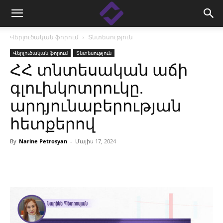
Վերլուծական ֆորում
Տնտեսություն
Վերլուծական ֆորում
Տնտեսություն
ՀՀ տնտեսական աճի
գլուխկոտրուկը.
արդյունաբերության
հետքերով
By
Narine Petrosyan
-
Մայիս 17, 2024
Facebook
Linkedin
X
Copy