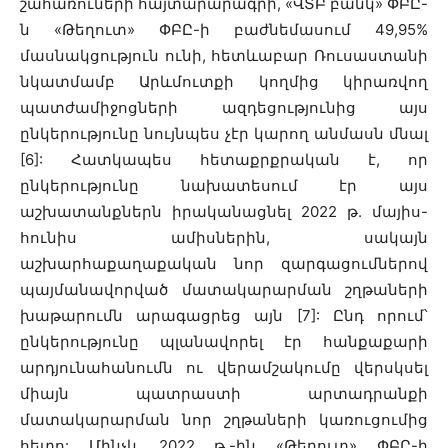
շահառուների հայտարարագրի, «ՎՏԲ բանկ» ՓԲԸ-
ն «Թեղուտ» ՓԲԸ-ի բաժնեմասում 49,95%
մասնակցություն ունի, հետևաբար Ռուսաստանի
նկատմամբ Արևմուտքի կողմից կիրառվող
պատժամիջոցների ազդեցությունից այս
ընկերությունը նույնպես չէր կարող անմասն մնալ
[6]: Հատկապես հետաքրքրական է, որ
ընկերությունը նախատեսում էր այս
աշխատանքներն իրականացնել 2022 թ. մայիս-
հունիս ամիսներին, սակայն
աշխարհաքաղաքական նոր զարգացումներով
պայմանավորված մատակարարման շղթաների
խաթարումն արագացրեց այն [7]: Ընդ որում՝
ընկերությունը պլանավորել էր հանքաքարի
արդյունահանումն ու վերամշակումը վերսկսել
միայն պատրաստի արտադրանքի
մատակարարման նոր շղթաների կառուցումից
հետո: Մինչև 2022 թ․-ին «Թեղուտ» ՓԲԸ-ի