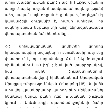
արդյունաբերության բարձր աճ՝ ի հաշիվ մշակող
արդյունաբերության (հատկապես՝ ոսկերչության)
աճի, սակայն այն որքան էլ ցանկալի, նույնքան էլ
կասկածելի ցուցանիշ է, հաշվի առնելով․ որ
ոսկերչության ենթաճյուղի աճը գերազանցապես
վերաարտահանման հետևանք է։
ՀՀ վիճակագրական կոմիտեի կողմից
հրապարակվող տվյալների ուսումնասիրությունը
փաստում է, որ ադամանդը ՀՀ է ներմուծվում
հիմնականում ՌԴ–ից` չմշակված տարբերակով,
իսկ ոսկին` ձուլակտորներով՝
վերաարտահանվելով հիմնականում Արաբական
Միացյալ Էմիրություններ և Հոնգկոնգ [18]։ Ասվածն
առավել պատկերավոր կարող ենք մեկնաբանել
հետևյալ կերպ․ քանի դեռ ռուսական շուկան
կրում է Արևմուտքի պատժամիջոցների ծանր