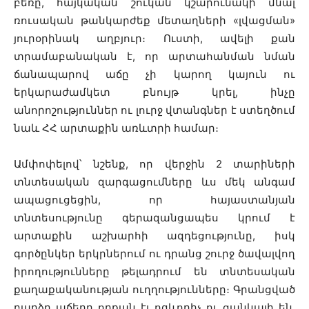
բեռը, հայկական շուկան կշարունակի մնալ
ռուսական թանկարժեք մետաղների «լվացման»
յուրօրինակ աղբյուր։ Ուստի, ավելի քան
տրամաբանական է, որ արտահանման նման
ճանապարով աճը չի կարող կայուն ու
երկարաժամկետ բնույթ կրել, ինչը
անորոշություններ ու լուրջ վտանգներ է ստեղծում
նաև ՀՀ արտաքին առևտրի համար։
Ամփոփելով՝ նշենք, որ վերջին 2 տարիների
տնտեսական զարգացումները ևս մեկ անգամ
ապացուցեցին, որ հայաստանյան
տնտեսությունը գերազանցապես կրում է
արտաքին աշխարհի ազդեցությունը, իսկ
գործընկեր երկրներում ու դրանց շուրջ ծավալվող
իրողությունները թելադրում են տնտեսական
քաղաքականության ուղղությունները։ Գրանցված
բարձր աճերը որքան էլ ոգևորիչ ու ցանկալի են,