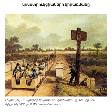
կոնստրուկցիաների կիրառմանը
Լիվերպուլ-Մանչեսթեր երկաթուղու գործարկումը։ Նկարը՝ Ա․Բ․
Քլեյթոնի, 1830 թ․ © Wikimedia Commons