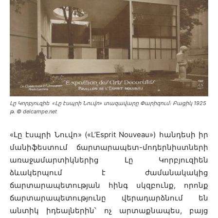
Լը Կորբյուզիե «Լը էսպրի Նուվո» տազավարը Փարիզում։ Բացիկ 1925
թ․ © delcampe.net
«Լը էսպրի Նուվո» («L’Esprit Nouveau») հանդեսի իր
մանիֆեստում ճարտարապետ-մոդերնիստների
առաջամարտիկներից Լը Կորբյուզիեն
ձևակերպում է ժամանակակից
ճարտարապետության հինգ սկզբունք, որոնք
ճարտարապետությունը վերադարձնում են
անտիկ իդեալներին՝ ոչ արտաքնապես, բայց