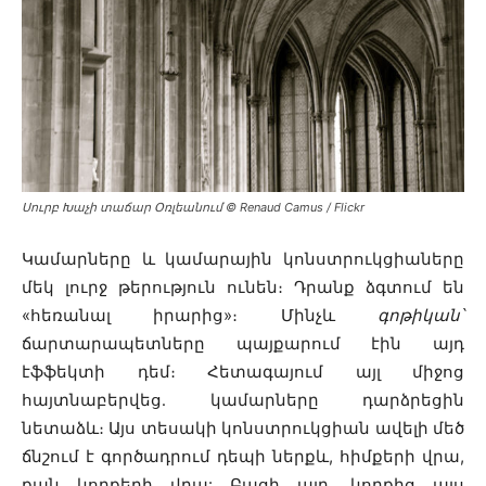
Սուրբ Խաչի տաճար Օռլեանում © Renaud Camus / Flickr
Կամարները և կամարային կոնստրուկցիաները
մեկ լուրջ թերություն ունեն։ Դրանք ձգտում են
«հեռանալ իրարից»։ Մինչև
գոթիկան՝
ճարտարապետները պայքարում էին այդ
էֆֆեկտի դեմ։ Հետագայում այլ միջոց
հայտնաբերվեց․ կամարները դարձրեցին
նետաձև։ Այս տեսակի կոնստրուկցիան ավելի մեծ
ճնշում է գործադրում դեպի ներքև, հիմքերի վրա,
քան կողքերի վրա: Բացի այդ, կողքից այս