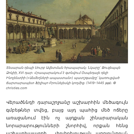
Տեսարան դեպի Սուրբ Ավետման հրապարակ։ Նկարը՝ Ջուզեպպե
Ձոկիի, XVI դար։ Հրապարակում է գտնվում Օսպեդալե դելի
Ինոչենտիի («Անմեղների ապաստան») պատշգամբը՝ կառուցված
ճարտարապետ Ֆիլիպո Բրունելեսկի կողմից։ (1419–1445 թթ)։ ©
christies.com
Վերածննդի դարաշրջանը
աշխարհին մեծագույն
գմբեթներ տվեց, բայց այդ պահից մեծ ոճերը
առաջանում էին ոչ այդքան շինարարական
նորարարությունների շնորհիվ, որքան հենց
աշխարհայացքի փոփոխության արդյունքում։