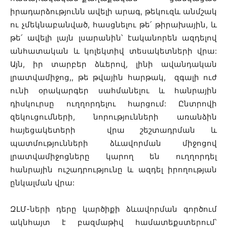
իրադարձությունն ավելի արագ, թեկուզև անմշակ
ու չմեկնաբանված, հասցնելու թե՛ թիրախային, և
թե՛ ավելի լայն լսարանին՝ էականորեն ազդելով
անհատական և կոլեկտիվ տեսակետների վրա:
Այն, իր տարբեր ձևերով, լինի ավանդական
լրատվամիջոց,, թե թվային հարթակ, զգալի ուժ
ունի օրակարգեր սահմանելու և հանրային
դիսկուրսը ուղղորդելու հարցում: Ընտրովի
զեկուցումների, նորությունների առանձին
հայեցակետերի վրա շեշտադրման և
պատմությունների ձևավորման միջոցով
լրատվամիջոցները կարող են ուղղորդել
հանրային ուշադրությունը և ազդել իրողության
ընկալման վրա:
ԶԼՄ-ների դերը կարծիքի ձևավորման գործում
ակնհայտ է բազմաթիվ համատեքստերում՝