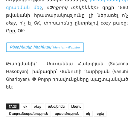
գրառման մեջ
, «
Փոքրիկ տիկիններ
» գրքի 1880
թվականի հրատարակությունը չի ներառել ո՛չ
okay
, ո՛չ էլ
OK
, փոխարենը ընտրելով
cozy
բառը։
Ըըը, OK։
Բնօրինակի հեղինակ՝
Merriem-Webster
Թարգմանիչ՝ Սուսաննա Հակոբյան (Susanna
Hakobyan), խմբագիր՝ Վանուհի Ղարիբյան (Vanuhi
Gharibyan)։ © Բոլոր իրավունքները պաշտպանված
են։
TAGS
ok
okay
անգլերեն
Լեզու
Ծագումնաբանություն
պատմություն
օկ
օքեյ