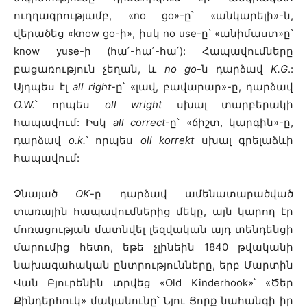
ուղղագրությամբ, «no go»-ը՝ «անկարելի»-ն,
վերածեց «know go-ի», իսկ no use-ը՝ «անիմաստ»ը՝
know yuse-ի (հա՛-հա՛-հա՛): Հապավումները
բացառություն չեղան, և
no go
-ն դարձավ
K.G
.:
Այդպես էլ
all right
-ը՝ «լավ, բավարար»-ը, դարձավ
O.W.
՝ որպես
oll wright
սխալ տարբերակի
հապավում: Իսկ
all correct
-ը՝ «ճիշտ, կարգին»-ը,
դարձավ
o.k.
՝ որպես
oll korrekt
սխալ գրելաձևի
հապավում:
Չնայած
OK
-ը դարձավ ամենատարածված
տառային հապավումներից մեկը, այն կարող էր
մոռացության մատնվել լեզվական այդ տենդենցի
մարումից հետո, եթե չլինեին 1840 թվականի
նախագահական ընտրությունները, երբ Մարտին
Վան Բյուրենին տրվեց «Old Kinderhook»՝ «Ծեր
Քինդերհուկ» մականունը՝ Նյու Յորք նահանգի իր