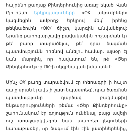
հայրենի քաղաք Քինդերհուկից առաջ եկած: Վան
Բյուրենի
երկրպագուները
«OK ակումբներ»
կազմեցին ամբողջ երկրով մեկ՝ իրենց
թեկնածուին «OK»՝ ճիշտ, կարգին անվանելով:
Նրանց քարոզարշավը բավականին հիշարժան էր
թե՛ բառը տարածելու, թե՛ դրա ծագման
պատմությունն իրենով անելու համար. այսօր էլ
կան մարդիկ, որ հավատում են, թե «Ծեր
Քինդերհուկ»-ը
OK
-ի սկզբնական իմաստն է:
Մինչ
OK
բառը տարածվում էր (հեռագրի ի հայտ
գալը սրան էլ ավելի շատ նպաստեց), դրա ծագման
պատմությունը դարձավ բազմաթիվ
ենթադրությունների թեմա: «Ծեր Քինդերհուկը»
շարունակում էր գոյություն ունենալ, բայց ավելի
ուշ առաջարկվեցին նաև տարբեր լեզուների
նախաբառեր, որ ծագում էին էին լատիներենից,