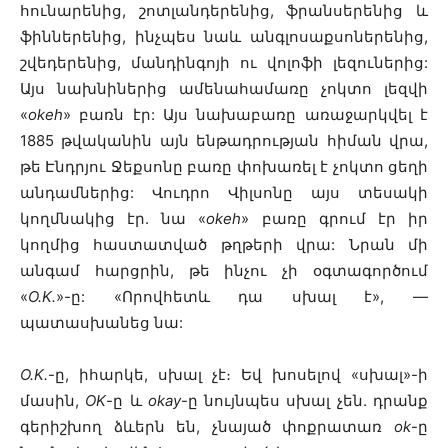
հունարենից, շոտլանդերենից, ֆրանսերենից և
ֆիններենից, ինչպես նաև անգլոսաքսոներենից,
շվեդերենից, մանդինգոյի ու վոլոֆի լեզուներից:
Այս նախնիներից ամենահամառը չոկտո լեզվի
«
okeh
» բառն էր: Այս նախաբառը առաջարկվել է
1885 թվականին այն ենթադրության հիման վրա,
թե Էնդրյու Ջեքսոնը բառը փոխառել է չոկտո ցեղի
անդամներից: Վուդրո Վիլսոնը այս տեսակի
կողմնակից էր. նա «
okeh
» բառը գրում էր իր
կողմից հաստատված թղթերի վրա: Նրան մի
անգամ հարցրին, թե ինչու չի օգտագործում
«
O.K․
»-ը: «Որովհետև դա սխալ է», —
պատասխանեց նա:
O.K.
-ը, իհարկե, սխալ չէ։ Եվ խոսելով «սխալ»-ի
մասին,
OK
-ը և
okay
-ը նույնպես սխալ չեն. դրանք
գերիշխող ձևերն են, չնայած փոքրատառ
ok
-ը