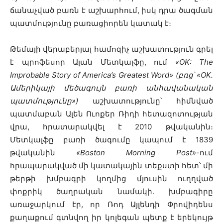
ճանաչված բառն է աշխարհում, իսկ դրա ծագման
պատմությունը բառացիորեն կատակ է։
Թեմայի վերաբերյալ համոզիչ աշխատություն գրել
է պրոֆեսոր Ալան Մետկալֆը, ում
«OK: The
Improbable Story of America’s Greatest Word» (բռց՝ «OK․
Ամերիկայի մեծագույն բառի անհավանական
պատմությունը»)
աշխատությունը՝ հիմնված
պատմաբան Ալեն Ուոքեր Ռիդի հետազոտության
վրա, հրատարակվել է 2010 թվականին։
Մետկալֆը բառի ծագումը կապում է 1839
թվականին
«Boston Morning Post»
-ում
հրապարակված մի կատակային տեքստի հետ՝ մի
թերթի խմբագրի կողմից մյուսին ուղղված
փոքրիկ ծաղրական նամակի․ խմբագիրը
առաջարկում էր, որ Ռոդ Այլենդի Փրովիդենս
քաղաքում գտնվող իր կոլեգան պետք է երեկույթ