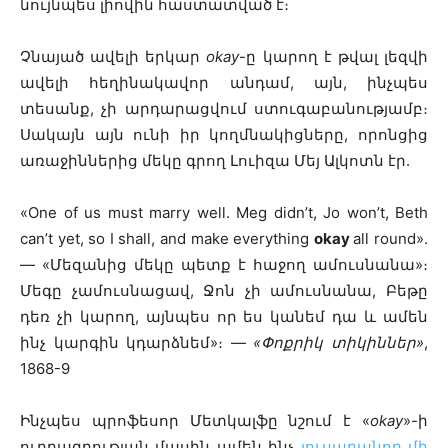
նույնպես լիովին հաստատված է։
Չնայած ավելի երկար
okay
-ը կարող է թվալ լեզվի
ավելի հեղինակավոր անդամ, այն, ինչպես
տեսանք, չի արդարացվում ստուգաբանությամբ։
Սակայն այն ունի իր կողմնակիցները, որոնցից
առաջիններից մեկը գրող Լուիզա Մեյ Ալկոտն էր.
«One of us must marry well. Meg didn’t, Jo won’t, Beth
can’t yet, so I shall, and make everything
okay
all round».
— «Մեզանից մեկը պետք է հաջող ամուսնանա»։
Մեգը չամուսնացավ, Ջոն չի ամուսնանա, Բեթը
դեռ չի կարող, այնպես որ ես կանեմ դա և ամեն
ինչ կարգին կդարձնեմ»։ —
«Փոքրիկ տիկիններ»
,
1868-9
Ինչպես պրոֆեսոր Մետկալֆը նշում է «
okay
»-ի
ուղղագրության մասին ամեն ինչ
լուսաբանող մի