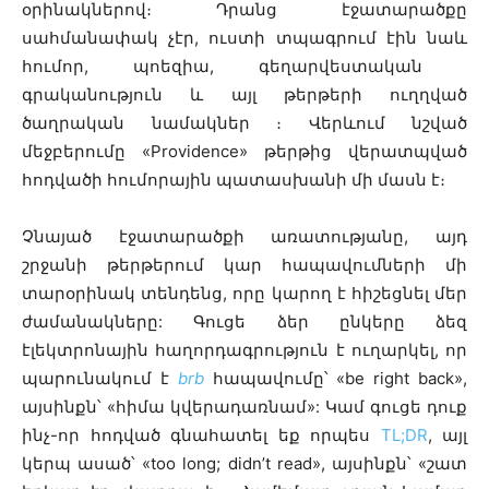
օրինակներով։ Դրանց էջատարածքը
սահմանափակ չէր, ուստի տպագրում էին նաև
հումոր, պոեզիա, գեղարվեստական ​​
գրականություն և այլ թերթերի ուղղված
ծաղրական նամակներ ։ Վերևում նշված
մեջբերումը «Providence» թերթից վերատպված
հոդվածի հումորային պատասխանի մի մասն է։
Չնայած էջատարածքի առատությանը, այդ
շրջանի թերթերում կար հապավումների մի
տարօրինակ տենդենց, որը կարող է հիշեցնել մեր
ժամանակները: Գուցե ձեր ընկերը ձեզ
էլեկտրոնային հաղորդագրություն է ուղարկել, որ
պարունակում է
brb
հապավումը՝ «be right back»,
այսինքն՝ «հիմա կվերադառնամ»: Կամ գուցե դուք
ինչ-որ հոդված գնահատել եք որպես
TL;DR
, այլ
կերպ ասած՝ «
too long; didn’t read», այսինքն՝ «շատ