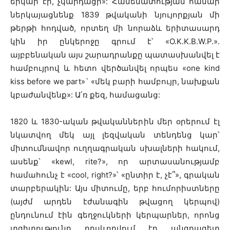
երկար էր, չկարդացի
»: Համեմատության համար
ներկայացնենք 1839 թվականի նյույորքյան մի
թերթի հոդված, որտեղ մի նորաձև երիտասարդ
կին իր ընկերոջը գրում է՝ «O.K.K.B.W.P.».
այբբենական այս շարադրանքը պատասխանվել է
համբույրով և հետո վերծանվել որպես «one kind
kiss before we part»` «մեկ բարի համբույր, նախքան
կբաժանվենք»: Ա՛ռ քեզ, համացանց:
1820 և 1830-ական թվականներին մեր օրերում էլ
նկատվող մեկ այլ լեզվական տենդենց կար՝
միտումնավոր ուղղագրական սխալների հակում,
ասենք՝ «kewl, rite?», որ արտասանությամբ
համահունչ է «cool, right?»՝ «ընտիր է, չէ՞», գրական
տարբերակին: Այս միտումը, երբ հումորիստները
(այժմ արդեն էժանագին թվացող կերպով)
ընդունում էին գեղջուկների կերպարներ, որոնց
տգիտությունը դրսևորվում էր անգրագետ