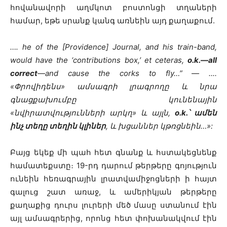
հովանավորի աղմկոտ բոստոնցի տղաների
համար, եթե սրանք կանգ առնեին այդ քաղաքում.
…․ he of the [Providence] Journal, and his train-band,
would have the ‘contributions box,’ et ceteras,
o.k.—all
correct
—and cause the corks to fly…” — ..․.
«Փրովիդենս» ամսագրի լրագրողը և նրա
գնացքախումբը կունենային
«նվիրատվությունների արկղ» և այլն,
o.k.՝ ամեն
ինչ տեղը տեղին կլիներ
, և խցաններ կթռցնեին…»:
Բայց եկեք մի պահ հետ գնանք և հստակեցնենք
համատեքստը։ 19-րդ դարում թերթերը գոյություն
ունեին հեռագրային լրատվամիջոցների ի հայտ
գալուց շատ առաջ, և ամերիկյան թերթերը
քաղաքից դուրս լուրերի մեծ մասը ստանում էին
այլ ամսագրերից, որոնց հետ փոխանակվում էին