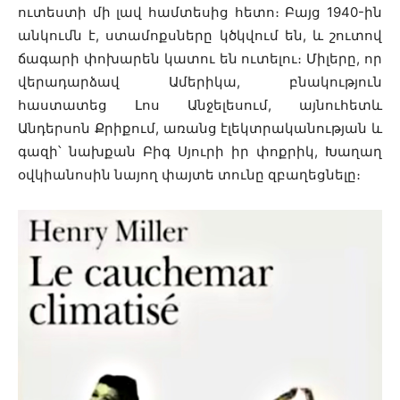
ուտեստի մի լավ համտեսից հետո։ Բայց 1940-ին
անկումն է, ստամոքսները կծկվում են, և շուտով
ճագարի փոխարեն կատու են ուտելու։ Միլերը, որ
վերադարձավ Ամերիկա, բնակություն
հաստատեց Լոս Անջելեսում, այնուհետև
Անդերսոն Քրիքում, առանց էլեկտրականության և
գազի՝ նախքան Բիգ Սյուրի իր փոքրիկ, Խաղաղ
օվկիանոսին նայող փայտե տունը զբաղեցնելը։