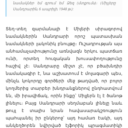
նամակներ եմ գրում եմ Ձեզ (մտքումս)։ (Միլլերը
Սանդրարին, 6 ապրիլի, 1948 թ.):
Տեղ-տեղ զարմանալի է Միլերի սիրագորով
նամակներին Սանդրարի որոշ պատասխան
նամակների լակոնիկ բնույթը։ Ուշադրության այս
անհամաչափությունը առնվազն երկու պատճառ
ունի, որտեղ հուզական խուսափողությունը
հաշիվ չէ։ Սանդրարը միշտ չէ, որ բծախնդիր
նամակագիր է, նա աշխատում է մոլագարի պես,
մինչև կոկորդը գործերի մեջ թաղված, որ բոլոր
կողմերից տարբեր խնդրանքներով ընդհատվում
են, մի իրավիճակ, որին ինքը՝ Միլլերն էլ է ծանոթ
լինելու։ Բայց Սանդրարի սեղմաբան լինելը նաև
թույլ է տալիս նրան հավասարակշռություն
պահպանել իր ընկերոջ՝ այդ համառ էակի, այդ
անկեղծորեն նվիրված էյֆորիկ պրագմատիկի