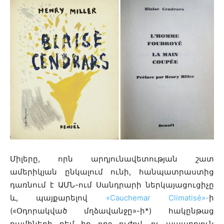
Միլերը, որն արդյունավետության շատ
ամերիկյան ընկալում ունի, հանպատրաստից
դառնում է ԱՄՆ-ում Սանդրարի ներկայացուցիչը
և, պայքարելով
«Cauchemar Climatisé»-
ի
(«Օդորակված մղձավանջը»-ի*) հակընթաց
քամիների դեմ իր ողջ ուժով, ոչ ապարդյուն