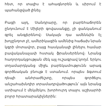
հետ, որ տալիս է ահագնորեն և սիրում է
պահանջված լինել։
Բացի այդ, Սանդրարը, որ բարեհաճորեն
ընդունում է Միլերի գովասանքը, չի ցանկանում
գրել անգլերենով։ Սակայն դա ամենևին էլ
խոչընդոտ չէ, ամերիկացին ամենից հաճախ նրան
կգրի մոտավոր, բայց հասկանալի լինելու համար
բավականաչափ հստակ ֆրանսերենով։ Նրանց
հաղորդակցության մեկ այլ ուշագրավ կողմ․ երկու
տղամարդկանց միջև բարեկամությունն արագ
գործնական բնույթ է ստանում. որպես ձգտում
դեպի անհրաժեշտը, որպես գործելու
անշահախնդիր տրամադրվածություն՝ այն նրանց
ստիպում է մեկմեկու խորհուրդ տալու աշխարհի
բոլոր հրատարակիչներին: