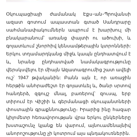
Օկուպացիայի ժամանակ Էքս-ան-Պրովանսի
ազատ գոտում ապաստան գտած Սանդրարը
սահմանափակումներն ապրում է խարխուլ մի
բնակարանում՝ առանց փայտի ու ածուխի, և
գոյատևում շնորհիվ կենսամթերային կտրոնների:
Երկու տղամարդկանց միջև կապն ընդհատվում է
և, նրանց ընդհատված նամակագրությունը
վերսկսվելու էր միայն Ազատագրումից շատ ավելի
ուշ՝ 1947 թվականին: Բանն այն է, որ առաջին
հերթին անհրաժեշտ էր գոյատևել և, ծանր սրտով
հանդերձ, զգույշ մնալ, բառերով՝ զուսպ, երբ
տիրում էր Վիշիի և գերմանացի օկուպանտների
փոստային գրաքննությունը։ Իրարից ինը հազար
կիլոմետր հեռավորության վրա երկու ընկերները
խստաշունչ կյանք են վարում, այնուամենայնիվ
անորոշությունը չի կոտրում այս պնդակուռներին.