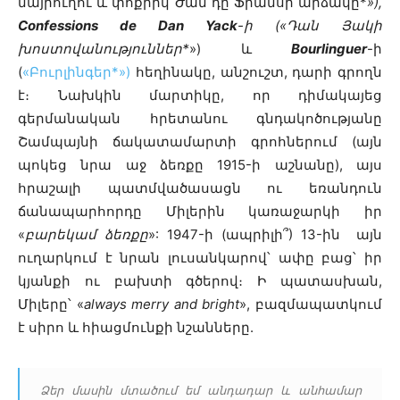
մայրուղու և փոքրիկ Ժան դը Ֆրանսի արձակը*
»),
Confessions de Dan Yack
-ի («Դան Յակի
խոստովանություններ*
») և
Bourlinguer
-ի
(
«Բուրլինգեր*»)
հեղինակը, անշուշտ, դարի գրողն
է։ Նախկին մարտիկը, որ դիմակայեց
գերմանական հրետանու գնդակոծությանը
Շամպայնի ճակատամարտի գրոհներում (այն
պոկեց նրա աջ ձեռքը 1915-ի աշնանը), այս
հրաշալի պատմվածասացն ու եռանդուն
ճանապարհորդը Միլերին կառաջարկի իր
«
բարեկամ ձեռքը
»: 1947-ի (ապրիլի՞) 13-ին այն
ուղարկում է նրան լուսանկարով՝ ափը բաց՝ իր
կյանքի ու բախտի գծերով։ Ի պատասխան,
Միլերը՝ «
always merry and bright
», բազմապատկում
է սիրո և հիացմունքի նշանները.
Ձեր մասին մտածում եմ անդադար և անհամար