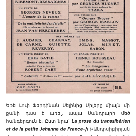
Եթե ​​Լուի Ֆերդինան Սելինից Միլերը միայն մի
քանի դաս է առել, ապա Սանդրարի մեծ
հանգերգուն է։ Ըստ նրա՝
La prose du transsibérien
et de la petite Jehanne de France-ի
(
«Անդրսիբիրյան