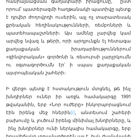
հանրայնացման գաղափարի իրացումը, ըստ
որում՝ պատերազմի հաղթանակի պատիվը պետք
է դրվեր ժողովրդի ուսերին, այլ ոչ տարատեսակ
քրեական հեղինակությունների, ռեմբոների և
պատեհապաշտների։ Այս ամենը չարվեց կամ
արվեց նվազ և թերի, որի արդյունքն էլ հետագա
քաղաքական իրադարձություններում
«զինվորական» գործոնի և ռեսուրսի չարչրկումն
ու օգտագործումն էր՝ ի սպաս քաղաքական
այսրոպեական շահերի։
Ի վերջո պետք է հստակություն մտցնել, թե ինչ
խնդիրներ ուներ իր առջև համակարգը 1991
թվականին, երբ «Նոր ուժերը» ինկորպորացնում
էին իրենց մեջ հներին
[i]
, անտեսում շահերի
բախումը և լուծում իրենց մինիմալ խնդիրները, և
ինչ խնդիրներ ունի ներկայիս համակարգը, երբ
իրավիճակը տրամագծորեն այլ է, իսկ ժամանակի