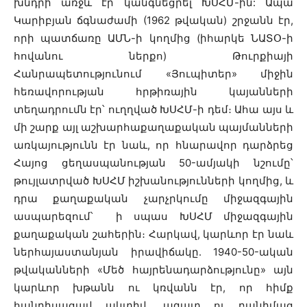
խնդրի առջև էր կանգնեցրել ԽՍՀՄ-ին: Ապա
Կարիբյան ճգնաժամի (1962 թվական) շրջանն էր,
որի պատճառը ԱՄՆ-ի կողմից (իհարկե ՆԱՏՕ-ի
հովանու ներքո) Թուրքիայի
Հանրապետությունում «Յուպիտեր» միջին
հեռավորության հրթիռային կայանների
տեղադրումն էր՝ ուղղված ԽՍՀՄ-ի դեմ։ Ահա այս և
մի շարք այլ աշխարհաքաղաքական պայմանների
առկայությունն էր նաև, որ հնարավոր դարձրեց
Հայոց ցեղասպանության 50-ամյակի նշումը՝
թույլատրված ԽՍՀՄ իշխանությունների կողմից, և
դրա քաղաքական չարչրկումը միջազգային
ասպարեզում՝ ի սպաս ԽՍՀՄ միջազգային
քաղաքական շահերին։ Հարկավ, կարևոր էր նաև
ներհայաստանյան իրավիճակը. 1940-50-ական
թվականների «Մեծ հայրենադարձությունը» այն
կարևոր խթանն ու կռվանն էր, որ հիմք
հանդիսացավ ակտիվ, ազատ ու բանիմաց