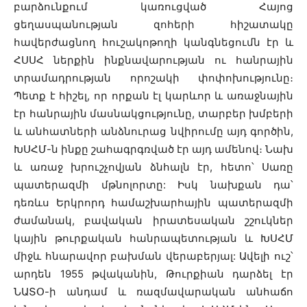
բարձունքում կառուցված Հայոց
ցեղասպանության զոհերի հիշատակը
հավերժացնող հուշակոթողի կանգնեցումն էր և
ՀՍՍՀ ներքին ինքնավարության ու հանրային
տրամադրության որոշակի փոփոխությունը։
Պետք է հիշել, որ որքան էլ կարևոր և առաջնային
էր հանրային մասնակցությունը, տարբեր խմբերի
և անհատների անձնուրաց նվիրումը այդ գործին,
ԽՍՀՄ-ն ինքը շահագրգռված էր այդ ամենով։ Նախ
և առաջ խրուշչովյան ձնհալն էր, հետո՝ Սառը
պատերազմի մթնոլորտը: Իսկ նախքան դա՝
դեռևս Երկրորդ համաշխարհային պատերազմի
ժամանակ, բավական իրատեսական շշուկներ
կային թուրքական հանրապետության և ԽՍՀՄ
միջև հնարավոր բախման վերաբերյալ: Ավելի ուշ՝
արդեն 1955 թվականին, Թուրքիան դարձել էր
ՆԱՏՕ-ի անդամ և ռազմավարական անհաճո