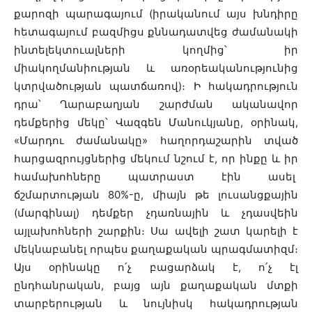
քարոզի պարագայում (իրականում այս խնդիրը
հետագայում բազմիցս քննադատվեց ժամանակի
ինտելեկտուալների կողմից՝ իր
միակողմանիության և առօրեականությունից
կտրվածության պատճառով)։ Ի հակադրություն
դրա՝ Ղարաբաղյան շարժման ականավոր
դեմքերից մեկը՝ Վազգեն Մանուկյանը, օրինակ,
«Մարդու ժամանակը» հաղորդաշարին տված
հարցազրույցներից մեկում նշում է, որ ինքը և իր
համախոհները պատրաստ էին ասել
ճշմարտության 80%-ը, միայն թե լուսանցքային
(մարգինալ) դեմքեր չդառնային և չդասվեին
այլախոհների շարքին։ Սա ավելի շատ կարելի է
մեկնաբանել որպես քաղաքական պրագմատիզմ։
Այս օրինակը ո՛չ բացարձակ է, ո՛չ էլ
ընդհանրական, բայց այն քաղաքական մտքի
տարբերության և նույնիսկ հակադրության