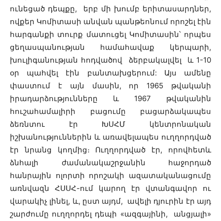
ունեցած դեպքը, երբ մի խումբ երիտասարդներ,
ովքեր Կոմիտասի անվան պանթեոնում որոշել էին
հարգանքի տուրք մատուցել Կոմիտասին՝ որպես
ցեղասպանության համահավաք կերպարի,
խուլիգանության հոդվածով ձերբակալվել և 1-10
օր պահվել էին բանտախցերում: Այս ամենը
փաստում է այն մասին, որ 1965 թվականի
իրադարձությունները և 1967 թվականին
հուշահամալիրի բացումը բացարձակապես
ձեռնտու էր ԽՍՀՄ կենտրոնական
իշխանություններին և առավելապես ուղղորդված
էր նրանց կողմից։ Ուղղորդված էր, որովհետև
ձնհալի ժամանակաշրջանին հաջորդած
հանրային ոլորտի որոշակի ազատականացումը
առնվազն ՀՍՍՀ-ում կարող էր վտանգավոր ու
վարակիչ լինել, և, ըստ այդմ, ավելի դյուրին էր այդ
շարժումը ուղղորդել դեպի «ազգայինի, անցյալի»