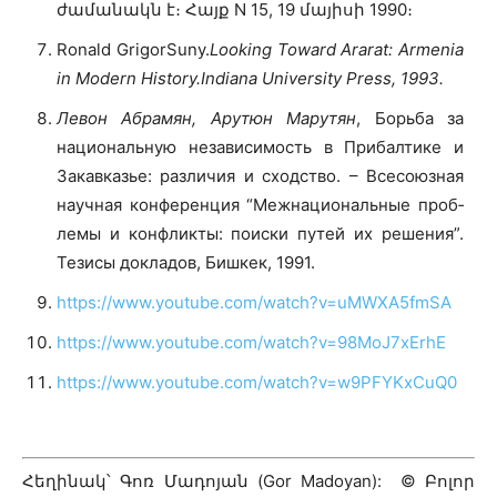
ժամանակն է։ Հայք N 15, 19 մայիսի 1990։
Ronald GrigorSuny.
Looking Toward Ararat: Armenia
in Modern History
.Indiana University Press, 1993
.
Левон Абрамян, Арутюн Марутян
, Борьба за
национальную независимость в Прибалтике и
Закавказье: раз­ли­­чия и сход­ство. – Всесоюзная
научная конференция “Межна­цио­наль­ные проб­
ле­мы и конф­лик­ты: поиски путей их решения”.
Тезисы док­ла­дов, Бишкек, 1991.
https://www.youtube.com/watch?v=uMWXA5fmSA
https://www.youtube.com/watch?v=98MoJ7xErhE
https://www.youtube.com/watch?v=w9PFYKxCuQ0
Հեղինակ՝ Գոռ Մադոյան (Gor Madoyan): © Բոլոր