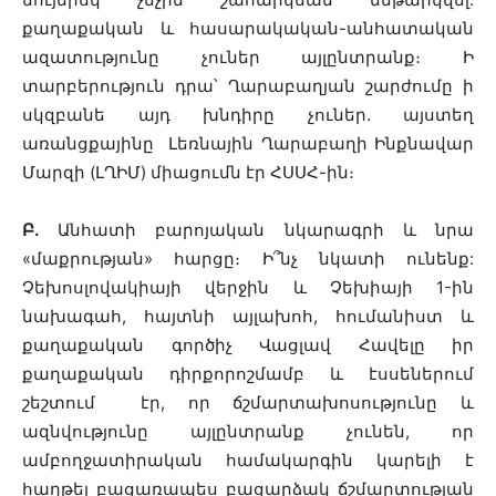
քաղաքական և հասարակական-անհատական
ազատությունը չուներ այլընտրանք։ Ի
տարբերություն դրա՝ Ղարաբաղյան շարժումը ի
սկզբանե այդ խնդիրը չուներ. այստեղ
առանցքայինը Լեռնային Ղարաբաղի Ինքնավար
Մարզի (ԼՂԻՄ) միացումն էր ՀՍՍՀ-ին։
Բ
․
Անհատի բարոյական նկարագրի և նրա
«մաքրության» հարցը։ Ի՞նչ նկատի ունենք:
Չեխոսլովակիայի վերջին և Չեխիայի 1-ին
նախագահ, հայտնի այլախոհ, հումանիստ և
քաղաքական գործիչ Վացլավ Հավելը իր
քաղաքական դիրքորոշմամբ և էսսեներում
շեշտում էր, որ ճշմարտախոսությունը և
ազնվությունը այլընտրանք չունեն, որ
ամբողջատիրական համակարգին կարելի է
հաղթել բացառապես բացարձակ ճշմարտության