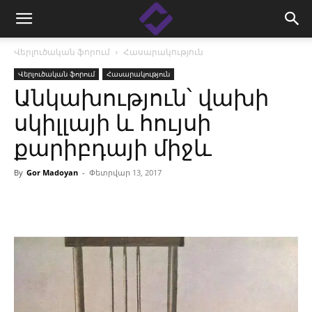
Վերլուծական ֆորում
Հասարակություն
Վերլուծական ֆորում
Հասարակություն
Անկախություն՝ վախի
սկիլլայի և հույսի
քարիբդայի միջև
By
Gor Madoyan
-
Փետրվար 13, 2017
Facebook
Linkedin
X
Copy