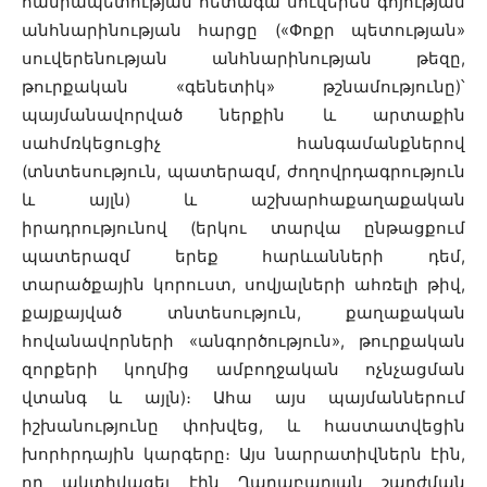
հանրապետության հետագա սուվերեն գոյության
անհնարինության հարցը («Փոքր պետության»
սուվերենության անհնարինության թեզը,
թուրքական «գենետիկ» թշնամությունը)՝
պայմանավորված ներքին և արտաքին
սահմռկեցուցիչ հանգամանքներով
(տնտեսություն, պատերազմ, ժողովրդագրություն
և այլն) և աշխարհաքաղաքական
իրադրությունով (երկու տարվա ընթացքում
պատերազմ երեք հարևանների դեմ,
տարածքային կորուստ, սովյալների ահռելի թիվ,
քայքայված տնտեսություն, քաղաքական
հովանավորների «անգործություն», թուրքական
զորքերի կողմից ամբողջական ոչնչացման
վտանգ և այլն)։ Ահա այս պայմաններում
իշխանությունը փոխվեց, և հաստատվեցին
խորհրդային կարգերը։ Այս նարրատիվներն էին,
որ ակտիվացել էին Ղարաբաղյան շարժման