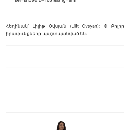
sel=show&ID=1681&lang=arm
Հեղինակ՝ Լիլիթ Օվսյան (Lilit Ovsyan): © Բոլոր
իրավունքները պաշտպանված են: