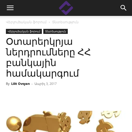
Վերլուծական ֆորում
Տնտեսություն
Վերլուծական ֆորում
Տնտեսություն
Օտարերկրյա
ներդրումները ՀՀ
բանկային
համակարգում
By
Lilit Ovsyan
-
Ապրիլ 3, 2017
Facebook
Linkedin
X
Copy