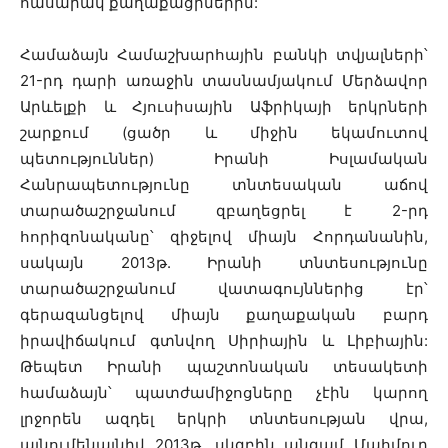
հասարակ քաղաքացիներին:
Համաձայն Համաշխարհային բանկի տվյալների՝
21-րդ դարի առաջին տասնամյակում Մերձավոր
Արևելքի և Հյուսիսային Աֆրիկայի երկրների
շարքում (ցածր և միջին եկամուտով
պետություններ) Իրանի Իսլամական
Հանրապետությունը տնտեսական աճով
տարածաշրջանում զբաղեցրել է 2-րդ
հորիզոնականը՝ զիջելով միայն Հորդանանին,
սակայն 2013թ. Իրանի տնտեսությունը
տարածաշրջանում վատագույններից էր՝
գերազանցելով միայն քաղաքական բարդ
իրավիճակում գտնվող Սիրիային և Լիբիային:
Թեպետ Իրանի պաշտոնական տեսակետի
համաձայն՝ պատժամիջոցները չէին կարող
լրջորեն ազդել երկրի տնտեսության վրա,
այնումենայնիվ 2013թ. սկզբին անգամ Մահմուդ