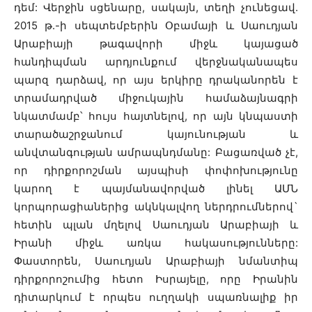
դեմ: Վերջին սցենարը, սակայն, տեղի չունեցավ.
2015 թ.-ի սեպտեմբերին Օբամայի և Սաուդյան
Արաբիայի թագավորի միջև կայացած
հանդիպման արդյունքում վերջնականապես
պարզ դարձավ, որ այս երկիրը դրականորեն է
տրամադրված միջուկային համաձայնագրի
նկատմամբ՝ հույս հայտնելով, որ այն կնպաստի
տարածաշրջանում կայունության և
անվտանգության ամրապնդմանը: Բացառված չէ,
որ դիրքորոշման այսպիսի փոփոխությունը
կարող է պայմանավորված լինել ԱՄՆ
կորպորացիաներից ակնկալվող ներդրումներով`
հետին պլան մղելով Սաուդյան Արաբիայի և
Իրանի միջև առկա հակասությունները:
Փաստորեն, Սաուդյան Արաբիայի նմանտիպ
դիրքորոշումից հետո Իսրայելը, որը Իրանին
դիտարկում է որպես ուղղակի սպառնալիք իր