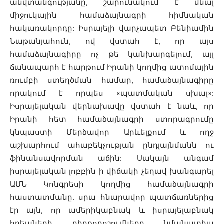
անվտանգությանը, շարունակում է մնալ
միջուկային համաձայնագրի հիմնական
հակառակորդը: Իսրայելի վարչապետ Բենիամին
Նաթանյահուն, ով վստահ է, որ այս
համաձայնագիրը ոչ թե կանխարգելում, այլ
ճանապարհ է հարթում Իրանի կողմից ատոմային
ռումբի ստեղծման համար, համաձայնագիրը
որակում է որպես «պատմական սխալ»:
Իսրայելական վերնախավը վստահ է նաև, որ
Իրանի հետ համաձայնագրի ստորագրումը
կնպաստի Մերձավոր Արևելքում և ողջ
աշխարհում ահաբեկչության ընդլայնմանն ու
ֆինանսավորման աճին: Սակայն անգամ
իսրայելական լոբբին ի վիճակի չեղավ խանգարել
ԱՄՆ Կոնգրեսի կողմից համաձայնագրի
հաստատմանը. սրա հնարավոր պատճառներից
էր այն, որ ամերիկաբնակ և իսրայելաբնակ
հրեաների դիրքորոշումները նմանատիպ