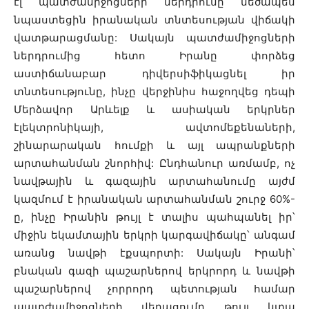
էլ պատժամիջոցների ներդրումը մեծապես
նպաստեցին իրանական տնտեսության վիճակի
վատթարացմանը: Սակայն պատժամիջոցների
ներդրումից հետո Իրանը փորձեց
աստիճանաբար դիվերսիֆիկացնել իր
տնտեսությունը, ինչը վերջինիս հաջողվեց դեպի
Մերձավոր Արևելք և ասիական երկրներ
էլեկտրոնիկայի, ավտոմեքենաների,
շինարարական հումքի և այլ ապրանքների
արտահանման շնորհիվ: Ընդհանուր առմամբ, ոչ
նավթային և գազային արտահանումը այժմ
կազմում է իրանական արտահանման շուրջ 60%-
ը, ինչը Իրանին թույլ է տալիս պահպանել իր՝
միջին եկամտային երկրի կարգավիճակը՝ անգամ
առանց նավթի էքսպորտի: Սակայն Իրանի՝
բնական գազի պաշարներով երկրորդ և նավթի
պաշարներով չորրորդ պետության համար
պատժամիջոցների վերացումը թույլ կտա