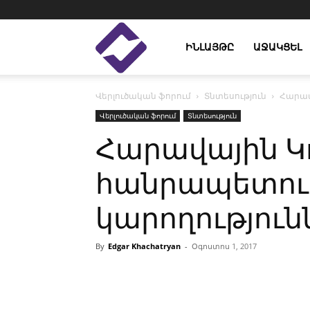
Enlight
ԻՆԼԱՅԹԸ
ԱՋԱԿՑԵԼ
Վերլուծական ֆորում
Տնտեսություն
Հարավ
Studies
Վերլուծական ֆորում
Տնտեսություն
Հարավային Կ
հանրապետու
կարողությու
By
Edgar Khachatryan
-
Օգոստոս 1, 2017
Facebook
Linkedin