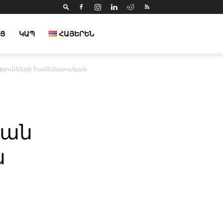
Ց
ԿԱՊ
ՀԱՅԵՐԵՆ
ւթյունների համեմատական
կան
ն