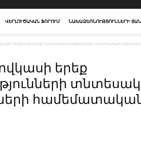
ՎԵՐԼՈՒԾԱԿԱՆ ՖՈՐՈՒՄ
ՆԱԽԱՁԵՌՆՈՒԹՅՈՒՆՆԵՐԻ ՑԱՆ
ային Կովկասի երեք հանրապետությունների տնտեսական կարողո
ովկասի երեք
թյունների տնտեսա
նների համեմատակա
X
Copy URL
Telegram
WhatsApp