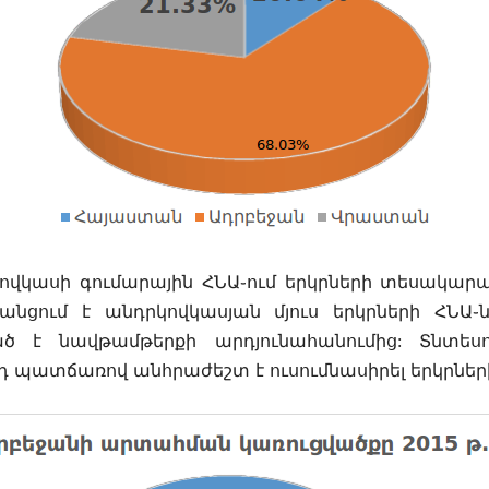
ովկասի
գումարային
ՀՆԱ֊
ում
երկրների
տեսակար
անցում
է
անդրկովկասյան
մյուս
երկրների
ՀՆԱ֊
ած է նավթամթերքի արդյունահանումից:
Տնտեսո
յդ
պատճառով
անհրաժեշտ
է
ուսումնասիրել
երկրներ