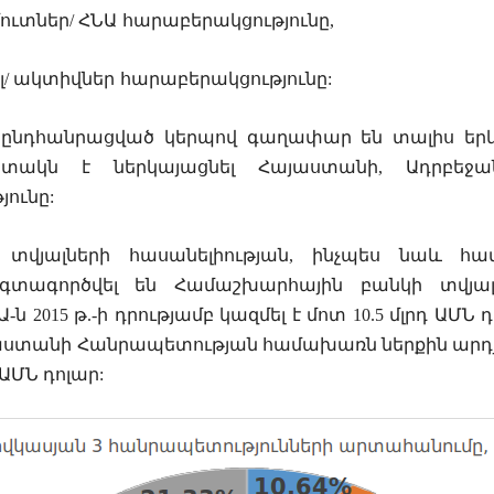
ուտներ
/
ՀՆԱ
հարաբերակցությունը
,
լ
/
ակտիվներ
հարաբերակցությունը
:
ընդհանրացված
կերպով
գաղափար
են
տալիս
եր
տակն
է
ներկայացնել
Հայաստանի
,
Ադրբեջա
յունը
:
տվյալների հասանելիության, ինչպես նաև համ
մ օգտագործվել են Համաշխարհային բանկի տվյալ
015 թ.-ի դրությամբ կազմել է մոտ 10.5 մլրդ ԱՄՆ դո
 Վրաստանի Հանրապետության համախառն ներքին արդյ
 ԱՄՆ դոլար: