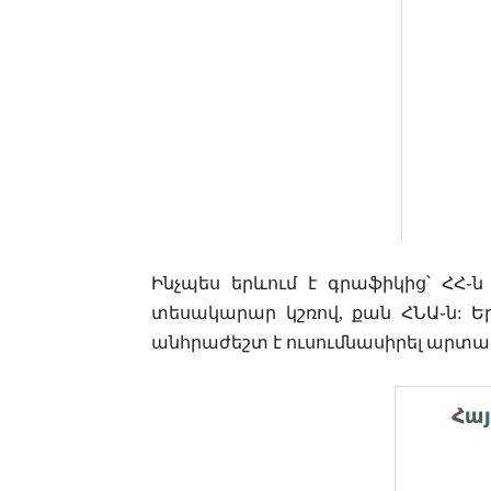
Ինչպես երևում է գրաֆիկից
՝
ՀՀ֊ն
տեսակարար կշռով
,
քան ՀՆԱ֊ն:
Ե
անհրաժեշտ է ուսումնասիրել արտ