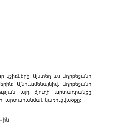
ար
կշիռները
:
Այստեղ
ևս
Ադրբեջանի
ներին
:
Այնուամենայնիվ
, Ադրբեջանի
ւթյան
այդ
ճյուղի
ա
րտադրանքը
ի
արտահանման կառուցվածքը
: