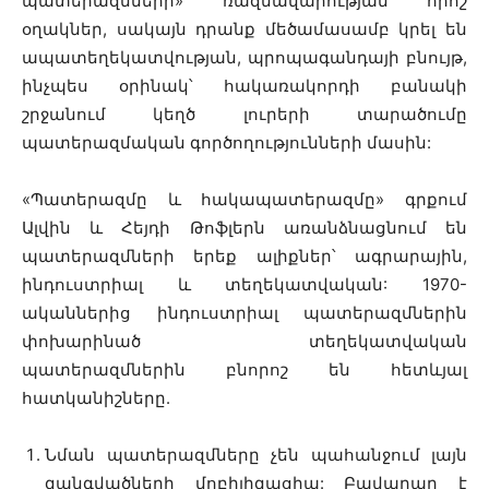
պատերազմների» ռազմավարության որոշ
օղակներ, սակայն դրանք մեծամասամբ կրել են
ապատեղեկատվության, պրոպագանդայի բնույթ,
ինչպես օրինակ՝ հակառակորդի բանակի
շրջանում կեղծ լուրերի տարածումը
պատերազմական գործողությունների մասին:
«Պատերազմը և հակապատերազմը» գրքում
Ալվին և Հեյդի Թոֆլերն առանձնացնում են
պատերազմների երեք ալիքներ՝ ագրարային,
ինդուստրիալ և տեղեկատվական: 1970-
ականներից ինդուստրիալ պատերազմներին
փոխարինած տեղեկատվական
պատերազմներին բնորոշ են հետևյալ
հատկանիշները.
Նման պատերազմները չեն պահանջում լայն
զանգվածների մոբիլիզացիա: Բավարար է