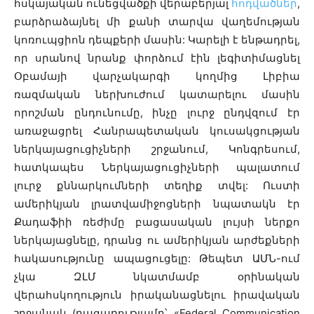
հսկայական ունեցվածքի վերաբերյալ
հոդվածներ
,
բարձրաձայնել մի քանի տարվա վաղեմության
կոռուպցիոն դեպքերի մասին: Կարելի է ենթադրել,
որ սրանով նրանք փորձում էին լեգիտիմացնել
Օբամայի վարչակարգի կողմից Լիբիա
ռազմական ներխուժում կատարելու մասին
որոշման ընդունումը, ինչը լուրջ ընդվզում էր
առաջացրել Հանրապետական կուսակցության
ներկայացուցիչների շրջանում, Կոնգրեսում,
հատկապես Ներկայացուցիչների պալատում
լուրջ քննարկումների տեղիք տվել: Ուստի
ամերիկյան լրատվամիջոցների նպատակն էր
Քադաֆիի ռեժիմը բացասական լույսի ներքո
ներկայացնելը, դրանց ու ամերիկյան արժեքների
հակասությունը ապացուցելը: Թեպետ ԱՄՆ-ում
չկա ԶԼՄ նկատմամբ օրինական
վերահսկողություն իրականացնելու իրավական
շրջանակ (բացառությամբ՝ «Federal Communication