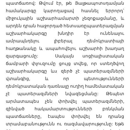
պատճառով: Թվում էր, թե Յալթապոտսդամյան
համակարգը կարողացավ հասնել երրորդ՝
միջուկային աշխարհամարտի չեզոքացմանը, և
արդեն դրան հաջորդած հետսառըպատերազմյան
աշխարհակարգը խնդիր էր ունենալու
ամրապնդելու լիբերալ դեմոկրատիայի
հաղթանակը և ապահովելու աշխարհի խաղաղ
զարգացումը:
Սակայն սոցիալիստական
ճամբարի փլուզումը ցույց տվեց, որ ստեղծվող
աշխարհակարգը ևս զերծ չէ պատերազմների
վտանգից, և որ պետությունների
դեմոկրատական դառնալը ուղիղ համեմատական
չէ պատերազմների նվազեցմանը: Թեպետ
արմատապես չեն փոխվել պատերազմների,
զինված հակամարտությունների բռնկման
պատճառները, էապես փոխվել են դրանց
տրամաբանությունն ու ռազմավարությունը: Եթե