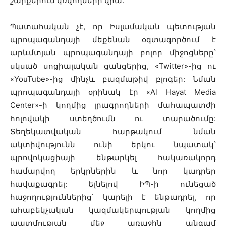
շարքերում կռվողների վրա:
Պատահական չէ, որ Իսլամական պետության
պրոպագանդայի մեքենան օգտագործում է
արևմտյան պրոպագանդայի բոլոր միջոցները՝
սկսած սոցիալական ցանցերից, «Twitter»-ից ու
«YouTube»-ից մինչև բազմաթիվ բլոգեր: Նման
պրոպագանդայի օրինակ էր «Al Hayat Media
Center»-ի կողմից լրագրողների մահապատժի
հոլովակի ստեղծումն ու տարածումը:
Տեղեկատվական հարթակում նման
ակտիվությունն ունի երկու նպատակ՝
պրովոկացիայի ենթարկել հակառակորդ
համարվող երկրներին և նոր կադրեր
հավաքագրել: Ելնելով ԻՊ-ի ունեցած
հաջողություններից՝ կարելի է ենթադրել, որ
ահաբեկչական կազմակերպության կողմից
պատմության մեջ առաջին անգամ