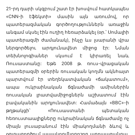
21-րդ դարի սկզբում շատ էր խոսվում հատկապես
«CNN-ի էֆեկտի» մասին այն առումով, որ
պատերազմական գործողություններն առաջին
անգամ սկսել էին ուղիղ հեռարձակել (օր.՝ Սոմալիի
պատերազմի ժամանակ), ինչը ևս լսարանի վրա
ներգործելու արդյունավետ միջոց էր: Նման
տեխնոլոգիաներ սկսում է կիրառել նաև
Ռուսաստանը: Եթե 2008 թ. ռուս-վրացական
պատերազմի օրերին ռուսական կողմն ակնհայտ
պարտվում էր տեղեկատվական «ճակատում»,
ապա ուկրաինական ճգնաժամի ամիսներին
ռուսական լրատվամիջոցներն աշխատում էին
բավականին արդյունավետ: Համաձայն «BBC»-ի
թղթակցի՝ «Ռուսաստանի պետական
հեռուստաալիքները ուկրաինական ճգնաժամը ոչ
միայն լուսաբանում էին միակողմանի ձևով և
օգտագործում ապակողմնորոշող պրոպագանդա,