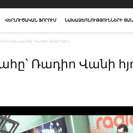
ՎԵՐԼՈՒԾԱԿԱՆ ՖՈՐՈՒՄ
ՆԱԽԱՁԵՌՆՈՒԹՅՈՒՆՆԵՐԻ ՑԱՆ
ՎՀԿ նախագահը՝ Ռադիո Վանի հյուր
հը՝ Ռադիո Վանի հյ
X
Copy URL
Telegram
WhatsApp