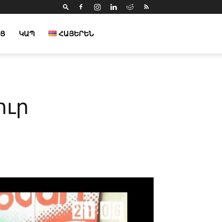
Ց
ԿԱՊ
ՀԱՅԵՐԵՆ
ուր