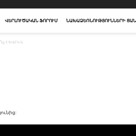
ՎԵՐԼՈՒԾԱԿԱՆ ՖՈՐՈՒՄ
ՆԱԽԱՁԵՌՆՈՒԹՅՈՒՆՆԵՐԻ ՑԱՆ
՞նչ է ԵՎՀԿ-ն
X
Copy URL
Telegram
WhatsApp
ունից: