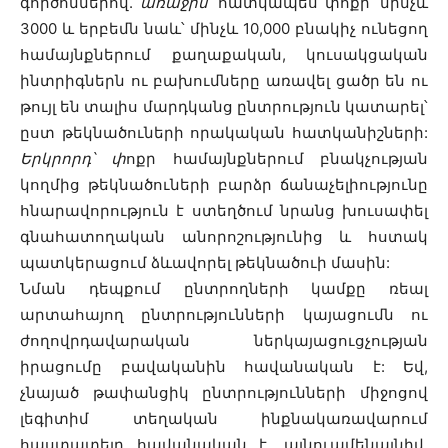
գործոններով.
առաջին
՝ հատկապես փոքր՝ մինչև
3000 և երբեմն նաև՝ մինչև 10,000 բնակիչ ունեցող
համայնքներում քաղաքական, կուսակցական
ինտրիգներն ու բախումները առավել ցածր են ու
թույլ են տալիս մարդկանց ընտրություն կատարել՝
ըստ թեկնածուների որակական հատկանիշների:
Երկրորդ՝ փ
ոքր համայնքներում բնակչության
կողմից թեկնածուների բարձր ճանաչելիությունը
հնարավորություն է ստեղծում նրանց խուսափել
գնահատողական անորոշությունից և հստակ
պատկերացում ձևավորել թեկնածուի մասին:
Նման դեպքում ընտրողների կամքը ռեալ
արտահայող ընտրությունների կայացումն ու
ժողովրդավարական ներկայացուցչության
իրացումը բավականին հավանական է: Եվ,
չնայած թափանցիկ ընտրությունների միջոցով
լեգիտիմ տեղական ինքնակառավարում
հաստատելը հավանական է, այնուամենայնիվ,