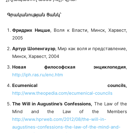
Գրականության
Ցանկ՝
Фридрих
Ницше
, Воля к Власти, Минск, Харвест,
2005
Артур
Шопенгауэр
, Мир как воля и представление,
Минск, Харвест, 2004
Новая философская энциклопедия
,
http://iph.ras.ru/enc.htm
Ecumenical councils,
http://www.theopedia.com/ecumenical-councils
The Will in Augustine’s Confessions,
The Law of the
Mind and the Law of the Members
http://www.hprweb.com/2012/08/the-will-in-
augustines-confessions-the-law-of-the-mind-and-