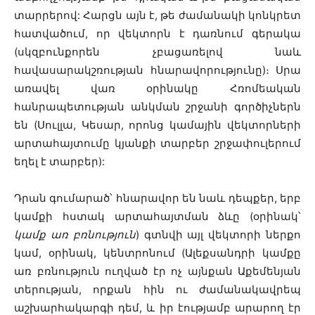
տարրերով: Հարցն այն է, թե ժամանակի կոնկրետ
հատվածում, որ վեկտորն է դառնում գերակա
(սկզբունքորեն չբացառելով նաև
հավասարակշռության հնարավորությունը)։ Սրա
առավել վառ օրինակը Հռոմեական
հանրապետության անկման շրջանի գործիչներն
են (Սուլլա, Կեսար, որոնց կամային վեկտորների
արտահայտումը կյանքի տարբեր շրջափուլերում
եղել է տարբեր):
Դրան գումարած՝ հնարավոր են նաև դեպքեր, երբ
կամքի հստակ արտահայտման ձևը (օրինակ՝
կամք առ բռնություն
) գտնվի այլ վեկտորի ներքո
կամ, օրինակ, կենտրոնում (Ալեքսանդրի կամքը
առ բռնություն ուղված էր ոչ այնքան Աքեմենյան
տերության, որքան հին ու ժամանակավրեպ
աշխարհակարգի դեմ, և իր էությամբ արարող էր