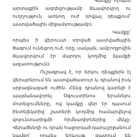
Կամքը՝ որպես
արտաքին ազդեցությամբ ձևավորվող ու
ուղղություն առնող ուժ (տվյալ դեպքում՝
աստվածային միջամտությամբ)։
Կամքը՝
որպես ի վերուստ տրված աստվածային
ծագում ունեցող ուժ, որը, սակայն, ամբողջովին
ձևավորվում էր մարդու կողմից (կամքի
ազատություն)։
Ուշագրավ է, որ երկու դեպքերն էլ
վերաբերում են աստվածատուր և դրանով իսկ
սրբազնացած ուժին։ Հենց դրանով կարելի է
պայմանավորել Օգուստինոս Երանելու
մոտեցումները, ով կամքը վեր էր դասում
ինտելեկտից՝ շատերի կողմից համարվելով
վոլունտարիզմի հիմնադիրներից մեկը։
Վերածննդի ու դրան հաջորդած դարաշրջանում
կամքը՝ որպես երևույթ, զատում են