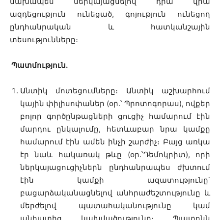
նախապես ներկայացնելով դրա վրա
ազդեցություն ունեցած, գոյություն ունեցող
ընդհանրական և հատկանշային
տեսությունները։
Պատմություն
.
Անտիկ մոտեցումները։ Անտիկ աշխարհում
կային փիլիսոփաներ (օր․՝ Պրոտոգորաս), ովքեր
բոլոր գործընթացների ցուցիչ համարում էին
մարդու ընկալումը, հետևաբար նրա կամքը
համարում էին ամեն ինչի շարժիչ։ Բայց առկա
էր նաև հակառակ թևը (օր․՝Դեմոկրիտ), որի
ներկայացուցիչներն ընդհանրապես ժխտում
էին կամքի ազատությունը՝
բացարձականացնելով անհրաժեշտությունը և
մերժելով պատահականությունը կամ
անհատից կախվածությունը։ Պլատոնն