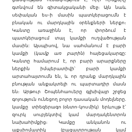
գտնվում են գիտակցականի մեջ։ Այն նաև
սեփական ես-ի մասին պատկերացումն է
բնական ու մարդկային օրենքների ներքո։
Կանտը առաջինն է, որ փորձում է
պատկերացում տալ կամքի ուղվածության
մասին: Այսպիսով, նա սահմանում է բարի
կամքի (
կամք առ բարին
) հայեցակարգը:
Կանտը համարում է, որ բարի արարքները
ներքին իմպերատիվի՝ բարի կամքի
արտահայտումն են, և որ դրանք մարդկային
բնության անքակտելի ու պարտադիր մասն
են։ Արթուր Շոպենհաուերը գլխիվայր շրջեց
գոյություն ունեցող բոլոր դասական մոդելները.
կամքը տիեզերագո (օնտո-կոսմիկ) երևույթ է՝
զուրկ սուբյեկտիվ կամ մարդակենտրոն
նախահիմքից։ Կամքը անկանոն ու
աքսիոմատիկ (բացատրության կամ