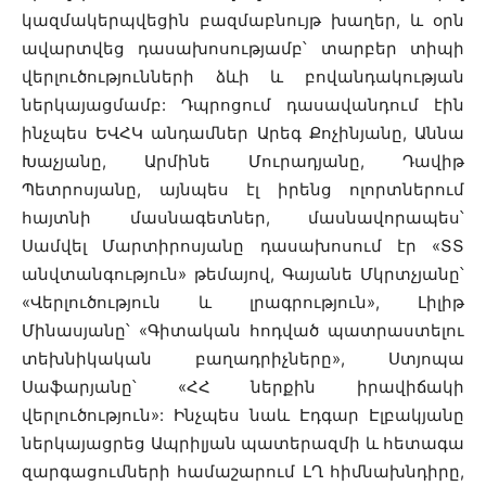
կազմակերպվեցին բազմաբնույթ խաղեր, և օրն
ավարտվեց դասախոսությամբ՝ տարբեր տիպի
վերլուծությունների ձևի և բովանդակության
ներկայացմամբ: Դպրոցում դասավանդում էին
ինչպես ԵՎՀԿ անդամներ Արեգ Քոչինյանը, Աննա
Խաչյանը, Արմինե Մուրադյանը, Դավիթ
Պետրոսյանը, այնպես էլ իրենց ոլորտներում
հայտնի մասնագետներ, մասնավորապես՝
Սամվել Մարտիրոսյանը դասախոսում էր «ՏՏ
անվտանգություն» թեմայով, Գայանե Մկրտչյանը՝
«Վերլուծություն և լրագրություն», Լիլիթ
Մինասյանը՝ «Գիտական հոդված պատրաստելու
տեխնիկական բաղադրիչները», Ստյոպա
Սաֆարյանը՝ «ՀՀ ներքին իրավիճակի
վերլուծություն»: Ինչպես նաև Էդգար Էլբակյանը
ներկայացրեց Ապրիլյան պատերազմի և հետագա
զարգացումների համաշարում ԼՂ հիմնախնդիրը,