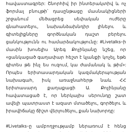
հավաստագրեր: Շնորհիվ իր ինտերակտիվ և ոչ
ֆորմալ բնույթի՝ դասընթացը մասնակիցների
շրջանում մեծացրեց սեփական ուժերը
գնահատելու, նախանձախնդիր լինելու և
գիտելիքները գործնական դաշտ բերելու
ցանկությունն ու համարձակությունը: #Livetalks–ի
մասին խոսելիս Արեգ Քոչինյանը նշեց, որ
«ցանկացած գաղափար հեշտ է կյանքի կոչել, եթե
գիտես թե ինչ ես ուզում, կա ժամանակ և թիմ»:
Որպես երիտասարդական կազմակերպության
նախագահ, իսկ առաջնահերթ նաև ՀՀ
երիտասարդ քաղաքացի Ա. Քոչինյանը
հավատացած է, որ ներկայիս սերունդը շատ
ավելի պատրաստ է ազատ մտածելու, գործելու և
իրավիճակը ճիշտ վերլուծելու, քան նախորդը:
#Livetalks-ը ամբողջությամբ ներառում է հենց