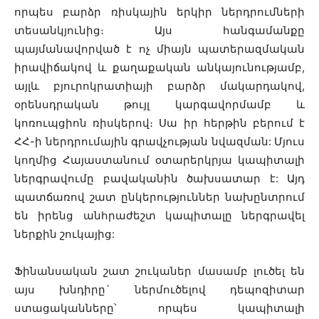
որպես բարձր ռիսկային երկիր ներդրումների
տեսանկյունից։ Այս հանգամանքը
պայմանավորված է ոչ միայն պատերազմական
իրավիճակով և քաղաքական անկայունությամբ,
այլև բյուրոկրատիայի բարձր մակարդակով,
օրենսդրական թույլ կարգավորմամբ և
կոռուպցիոն ռիսկերով։ Սա իր հերթին բերում է
ՀՀ-ի ներդրումային գրավչության նվազման: Մյուս
կողմից Հայաստանում օտարերկրյա կապիտալի
ներգրավումը բավականին ծախսատար է: Այդ
պատճառով շատ ընկերություններ նախընտրում
են իրենց անհրաժեշտ կապիտալը ներգրավել
ներքին շուկայից:
Ֆինանսական շատ շուկաներ մասամբ լուծել են
այս խնդիրը` ներմուծելով դեպոզիտար
ստացականները՝ որպես կապիտալի