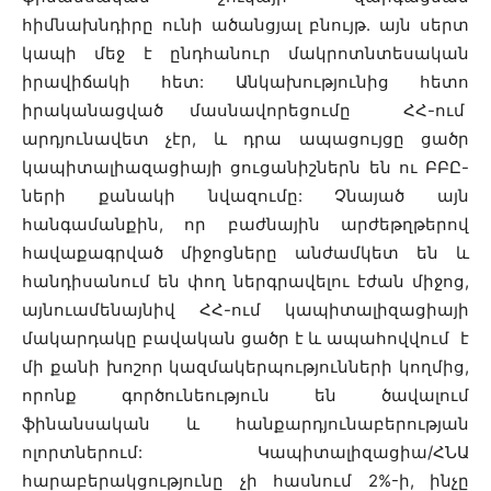
հիմնախնդիրը ունի ածանցյալ բնույթ. այն սերտ
կապի մեջ է ընդհանուր մակրոտնտեսական
իրավիճակի հետ: Անկախությունից հետո
իրականացված մասնավորեցումը ՀՀ-ում
արդյունավետ չէր, և դրա ապացույցը ցածր
կապիտալիազացիայի ցուցանիշներն են ու ԲԲԸ-
ների քանակի նվազումը: Չնայած այն
հանգամանքին, որ բաժնային արժեթղթերով
հավաքագրված միջոցները անժամկետ են և
հանդիսանում են փող ներգրավելու էժան միջոց,
այնուամենայնիվ ՀՀ-ում կապիտալիզացիայի
մակարդակը բավական ցածր է և ապահովվում է
մի քանի խոշոր կազմակերպությունների կողմից,
որոնք գործունեություն են ծավալում
ֆինանսական և հանքարդյունաբերության
ոլորտներում: Կապիտալիզացիա/ՀՆԱ
հարաբերակցությունը չի հասնում 2%-ի, ինչը