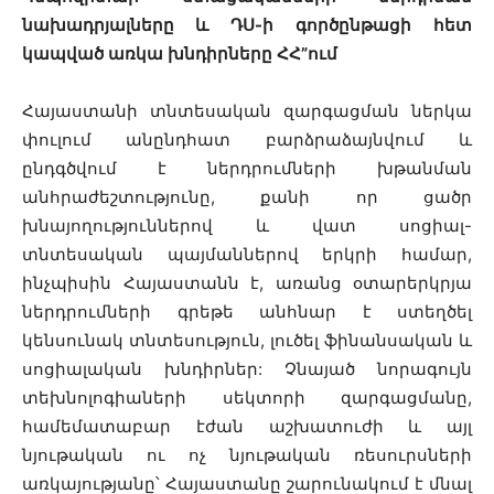
նախադրյալները և ԴՍ-
ի
գործընթացի
հետ
կապված
առկա
խնդիրները
ՀՀ
”
ում
Հայաստանի տնտեսական զարգացման ներկա
փուլում անընդհատ բարձրաձայնվում և
ընդգծվում է ներդրումների խթանման
անհրաժեշտությունը, քանի որ ցածր
խնայողություններով և վատ սոցիալ-
տնտեսական պայմաններով երկրի համար,
ինչպիսին Հայաստանն է, առանց օտարերկրյա
ներդրումների գրեթե անհնար է ստեղծել
կենսունակ տնտեսություն, լուծել ֆինանսական և
սոցիալական խնդիրներ: Չնայած նորագույն
տեխնոլոգիաների սեկտորի զարգացմանը,
համեմատաբար էժան աշխատուժի և այլ
նյութական ու ոչ նյութական ռեսուրսների
առկայությանը՝ Հայաստանը շարունակում է մնալ