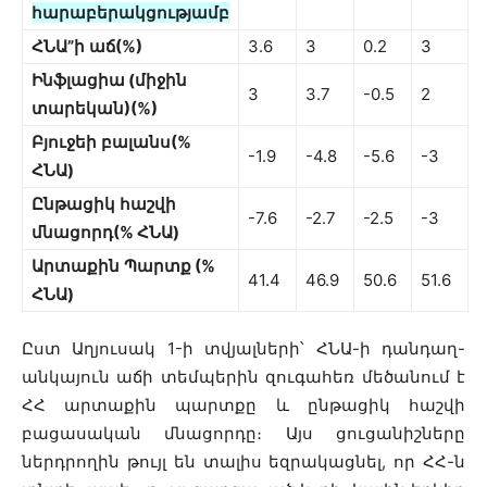
հարաբերակցությամբ
ՀՆԱ
”
ի
աճ
(%)
3.6
3
0.2
3
Ինֆլացիա
(
միջին
3
3.7
-0.5
2
տարեկան
)(%)
Բյուջեի
բալանս
(%
-1.9
-4.8
-5.6
-3
ՀՆԱ
)
Ընթացիկ
հաշվի
-7.6
-2.7
-2.5
-3
մնացորդ
(%
ՀՆԱ
)
Արտաքին
Պարտք
(%
41.4
46.9
50.6
51.6
ՀՆԱ
)
Ըստ Աղյուսակ 1-ի տվյալների՝ ՀՆԱ-ի դանդաղ-
անկայուն աճի տեմպերին զուգահեռ մեծանում է
ՀՀ արտաքին պարտքը և ընթացիկ հաշվի
բացասական մնացորդը։ Այս ցուցանիշները
ներդրողին թույլ են տալիս եզրակացնել, որ ՀՀ-ն