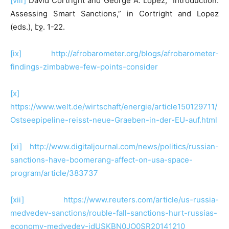
[viii]
David Cortright and George A. Lopez, “Introduction:
Assessing Smart Sanctions,” in Cortright and Lopez
(eds.), էջ. 1-22.
[ix]
http://afrobarometer.org/blogs/afrobarometer-
findings-zimbabwe-few-points-consider
[x]
https://www.welt.de/wirtschaft/energie/article150129711/
Ostseepipeline-reisst-neue-Graeben-in-der-EU-auf.html
[xi]
http://www.digitaljournal.com/news/politics/russian-
sanctions-have-boomerang-affect-on-usa-space-
program/article/383737
[xii]
https://www.reuters.com/article/us-russia-
medvedev-sanctions/rouble-fall-sanctions-hurt-russias-
economy-medvedev-idUSKBN0JO0SR20141210