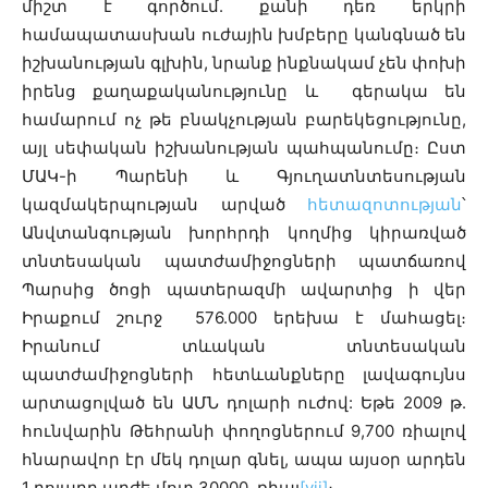
միշտ է գործում. քանի դեռ երկրի
համապատասխան ուժային խմբերը կանգնած են
իշխանության գլխին, նրանք ինքնակամ չեն փոխի
իրենց քաղաքականությունը և գերակա են
համարում ոչ թե բնակչության բարեկեցությունը,
այլ սեփական իշխանության պահպանումը։ Ըստ
ՄԱԿ-ի Պարենի և Գյուղատնտեսության
կազմակերպության արված
հետազոտության
՝
Անվտանգության խորհրդի կողմից կիրառված
տնտեսական պատժամիջոցների պատճառով
Պարսից ծոցի պատերազմի ավարտից ի վեր
Իրաքում շուրջ 576.000 երեխա է մահացել։
Իրանում տևական տնտեսական
պատժամիջոցների հետևանքները լավագույնս
արտացոլված են ԱՄՆ դոլարի ուժով: Եթե 2009 թ.
հունվարին Թեհրանի փողոցներում 9,700 ռիալով
հնարավոր էր մեկ դոլար գնել, ապա այսօր արդեն
1 դոլարը արժե մոտ 30000 ռիալ
[vii]
։