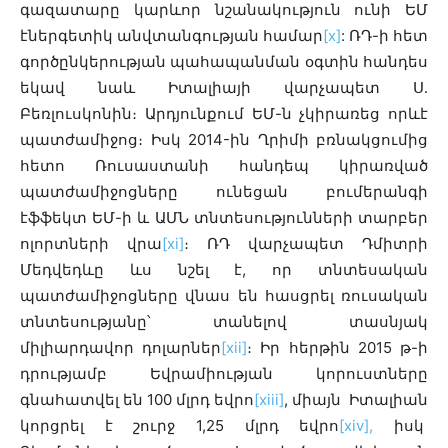
գազատարը կարևոր նշանակություն ունի ԵՄ
էներգետիկ անվտանգության համար
[x]
: ՌԴ-ի հետ
գործընկերության պահապանման օգտին հանդես
եկավ նաև Իտալիայի վարչապետ Ս․
Բեռլուսկոնին։ Արդյունքում ԵՄ-ն չկիրառեց որևէ
պատժամիջոց։ Իսկ 2014-ին Ղրիմի բռնակցումից
հետո Ռուսաստանի հանդեպ կիրառված
պատժամիջոցները ունեցան բումերանգի
էֆֆեկտ ԵՄ-ի և ԱՄՆ տնտեսությունների տարբեր
ոլորտների վրա
[xi]
։ ՌԴ վարչապետ Դմիտրի
Մեդվեդևը ևս նշել է, որ տնտեսական
պատժամիջոցները վնաս են հասցրել ռուսական
տնտեսությանը՝ տանելով տասնյակ
միլիարդավոր դոլարներ
[xii]
։ Իր հերթին 2015 թ-ի
դրությամբ Եվրամիության կորուստները
գնահատվել են 100 մլրդ եվրո
[xiii]
, միայն Իտալիան
կորցրել է շուրջ 1,25 մլրդ եվրո
[xiv],
իսկ