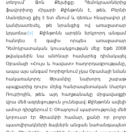
տեղում՝ Ջոն Քեյսիքը: Դեմոկրատներից
ֆավորիտը Հիլարի Քլինթոնն է, թեև Բերնի
Սանդերսը քիչ է ետ մնում և դեռևս հնարավոր չէ
կանխատեսել, թե նրանցից ով առաջատար
կդառնա:
[v]
Քլինթոնն արդեն երկրորդ անգամ
հանդես է գալիս որպես առաջատար
Դեմոկրատական կուսակցության մեջ: Եթե 2008
թվականին նա անհնար համարեց դիմակայել
Օբամայի «Հույս և հավատ» հաղորդագրությանը,
ապա այս անգամ հորիզոնում չկա Օբամայի նման
հակառակորդ: Թրամփը նախորդ շաբաթ
պայքարից դուրս մղեց հանրապետական Մարկո
Ռուբիոյին, թեև այդ հաղթանակը մրցավազքի
վրա մեծ ազդեցություն չունեցավ: Քլինթոնն ավելի
ամուր դիրքերում է: Օհայոյում պարտությունը մեծ
կորուստ էր Թրամփի համար, քանի որ բոլոր
պատվիրակների ձայներն անցան նահանգապետ