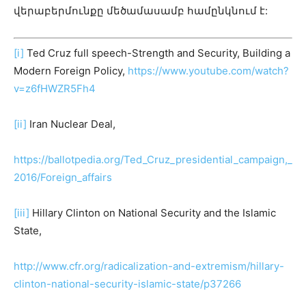
վերաբերմունքը մեծամասամբ համընկնում է:
[i]
Ted Cruz full speech-Strength and Security, Building a
Modern Foreign Policy,
https://www.youtube.com/watch?
v=z6fHWZR5Fh4
[ii]
Iran Nuclear Deal,
https://ballotpedia.org/Ted_Cruz_presidential_campaign,_
2016/Foreign_affairs
[iii]
Hillary Clinton on National Security and the Islamic
State,
http://www.cfr.org/radicalization-and-extremism/hillary-
clinton-national-security-islamic-state/p37266