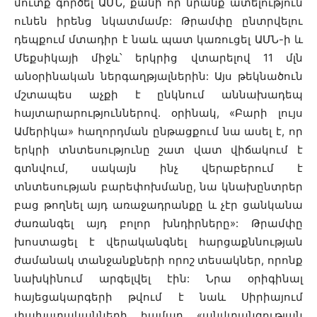
մուտք գործել ԱՄՆ, քանի որ նրանք ատելություն
ունեն իրենց նկատմամբ: Թրամփը ընտրվելու
դեպքում մտադիր է նաև պատ կառուցել ԱՄՆ-ի և
Մեքսիկայի միջև՝ երկրից վտարելով 11 մլն
անօրինական ներգաղթյալներին: Այս թեկնածուն
մշտապես աչքի է ընկնում աննախադեպ
հայտարարություններով. օրինակ, «Բարի լույս
Ամերիկա» հաղորդման ընթացքում նա ասել է, որ
երկրի տնտեսությունը շատ վատ վիճակում է
գտնվում, սակայն ինչ վերաբերում է
տնտեսության բարեփոխմանը, նա կնախընտրեր
բաց թողնել այդ առաջադրանքը և չէր ցանկանա
ժառանգել այդ բոլոր խնդիրները»: Թրամփը
խոստացել է վերականգնել հարցաքննության
ժամանակ տանջանքների որոշ տեսակներ, որոնք
նախկինում արգելվել էին: Նրա օրիգինալ
հայեցակարգերի թվում է նաև Սիրիայում
փախստականների համար «անվտանգության