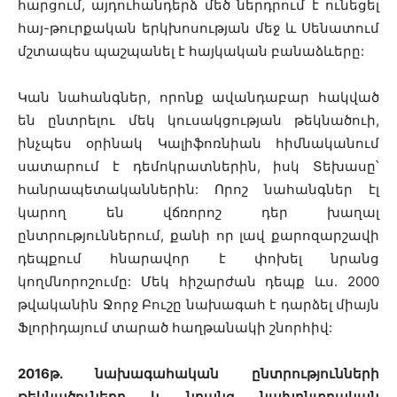
հարցում, այդուհանդերձ մեծ ներդրում է ունեցել
հայ-թուրքական երկխոսության մեջ և Սենատում
մշտապես պաշպանել է հայկական բանաձևերը:
Կան նահանգներ, որոնք ավանդաբար հակված
են ընտրելու մեկ կուսակցության թեկնածուի,
ինչպես օրինակ Կալիֆոռնիան հիմնականում
սատարում է դեմոկրատներին, իսկ Տեխասը՝
հանրապետականներին: Որոշ նահանգներ էլ
կարող են վճռորոշ դեր խաղալ
ընտրություններում, քանի որ լավ քարոզարշավի
դեպքում հնարավոր է փոխել նրանց
կողմնորոշումը: Մեկ հիշարժան դեպք ևս. 2000
թվականին Ջորջ Բուշը նախագահ է դարձել միայն
Ֆլորիդայում տարած հաղթանակի շնորհիվ:
2016թ. նախագահական ընտրությունների
թեկնածուները և նրանց նախընտրական