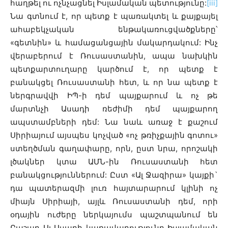
հաղթել ու ոչնչացնել Իսլամական պետությունը:
[iii]
Նա գտնում է, որ պետք է պառակտել և քայքայել
ահաբեկչական ենթակառուցվածքները՝
«գետնին» և համացանցային մակարդակում: Ինչ
վերաբերում է Ռուսաստանին, ապա նախկին
պետքարտուղարը կարծում է, որ պետք է
բանակցել Ռուսաստանի հետ, և որ նա պետք է
ներգրավվի ԻՊ-ի դեմ պայքարում և ոչ թե
մարտնչի Ասադի ռեժիմի դեմ պայքարող
ապստամբների դեմ: Նա նաև առաջ է քաշում
Սիրիայում այսպես կոչված «ոչ թռիչքային գոտու»
ստեղծման գաղափարը, որն, ըստ նրա, որոշակի
լծակներ կտա ԱՄՆ-ին Ռուսաստանի հետ
բանակցություններում: Ըստ «Ալ Ջազիրա» կայքի`
դա պատերազմի լուռ հայտարարում կլինի ոչ
միայն Սիրիայի, այլև Ռուսաստանի դեմ, որի
օդային ուժերը ներկայումս պաշտպանում են
Բաշար Ալ Ասադի կառավարությունը Իսլամական