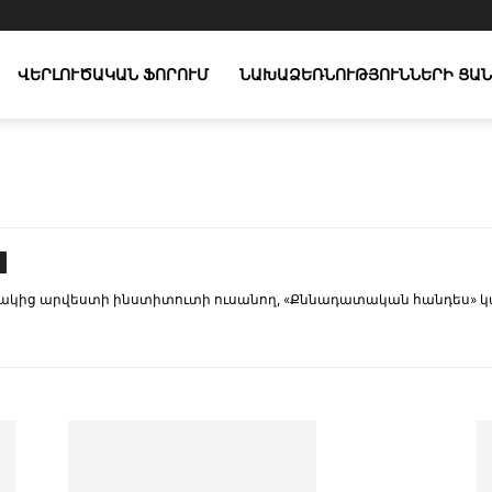
ՎԵՐԼՈՒԾԱԿԱՆ ՖՈՐՈՒՄ
ՆԱԽԱՁԵՌՆՈՒԹՅՈՒՆՆԵՐԻ ՑԱՆ
ից արվեստի ինստիտուտի ուսանող, «Քննադատական հանդես» կայ