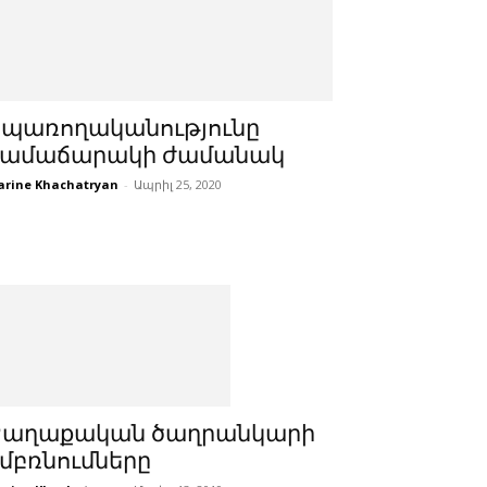
Սպառողականությունը
համաճարակի ժամանակ
rine Khachatryan
-
Ապրիլ 25, 2020
Քաղաքական ծաղրանկարի
մբռնումները