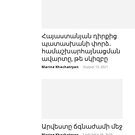
Հայաստանյան դիրքից
պատասխանի փորձ․
համաշխարհայնացման
ավարտը, թե սկիզբը
Marine Khachatryan
-
Մարտ 13, 2021
Արվեստը ճգնաժամի մեջ
Marine Khachatryan
-
Նոյեմբեր 18, 2019