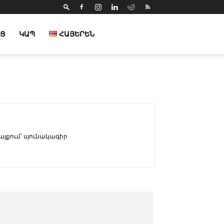
Ց
ԿԱՊ
ՀԱՅԵՐԵՆ
քում՝ սյունակագիր