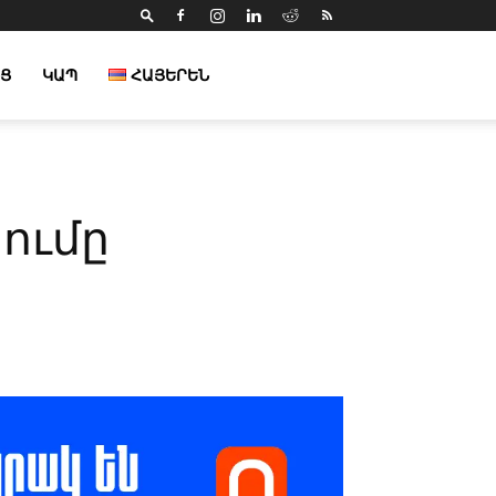
Ց
ԿԱՊ
ՀԱՅԵՐԵՆ
ումը