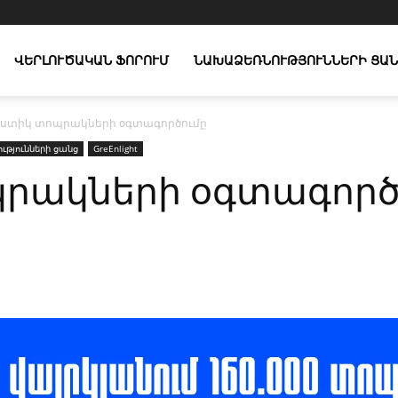
ՎԵՐԼՈՒԾԱԿԱՆ ՖՈՐՈՒՄ
ՆԱԽԱՁԵՌՆՈՒԹՅՈՒՆՆԵՐԻ ՑԱՆ
ստիկ տոպրակների օգտագործումը
թյունների ցանց
GreEnlight
րակների օգտագործ
X
Copy URL
Telegram
WhatsApp