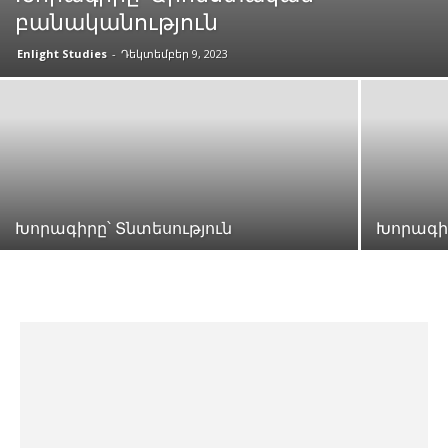
բանականություն
Enlight Studies
-
Դեկտեմբեր 9, 2023
Խորագիրը՝ Տնտեսություն
Խորագիր