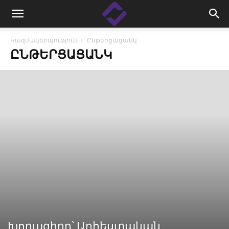
Կազմակերպություն
Ընթերցացանկ
ԸՆԹԵՐՑԱՑԱՆԿ
Խորագիրը՝ Արհեստական