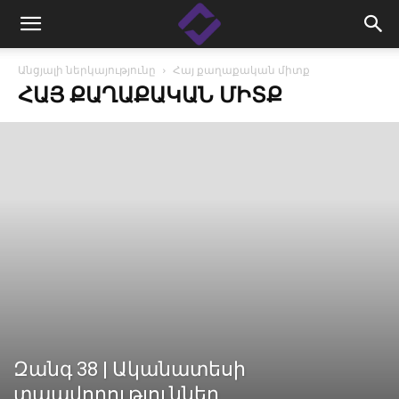
Անցյալի ներկայությունը
Հայ քաղաքական միտք
ՀԱՅ ՔԱՂԱՔԱԿԱՆ ՄԻՏՔ
Զանգ 38 | Ականատեսի
տպավորություններ