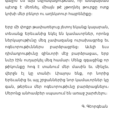
գալիս ես այն եզրակացութեան, որ անպայման
պէտք է մեռնել, միայն թէ չթողնել թուրքը ոտք
կոխի մեր բեկոր ու աղեկտուր հայրենիքը։
Երբ մի փոքր թափառելուց յետոյ եկանք կայարան,
տեսանք Երեւանից եկել են կամաւորներ, որոնց
ներկայութիւնը մեզ չափազանց ուրախացրեց եւ
ոգեւորութիւններս բարձրացրեց։ Աւելի եւս
դիմադրութիւնը զինւորի մէջ բարձրացաւ, երբ
նւէր էին ուղարկել մեզ համար։ Մենք զգացինք որ
թիկունքը հոգ է տանում մեր մասին եւ մինչեւ
վերջն էլ կը տանի։ Լիայոյս ենք, որ նորից
Երեւանից եւ այլ շրջաններից նոր կամաւորներ կը
գան, թերեւս մեր ոգեւորութիւնը բարձրացնելու։
Մերոնք անհամբեր սպասում են առաջ շարժւելու։
Գ․ Գէորգեան