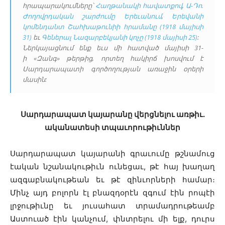
հրապարակումները՝
Հաղթանակի հավատքով
,
Ա-Դո.
Ժողովրդական շարժումը Երեւանում
,
Երեվանի
կոմենդանտ Շահխաթունիի հրամանը (1918 մայիսի
31)
եւ
Գեներալ Նազարբեկյանի կոչը (1918 մայիսի 25)
:
Ներկայացնում ենք եւս մի հատված մայիսի 31-
ի «Զանգ» թերթից, որտեղ հակիրճ խոսվում է
Սարդարապատի գործողության առաջին օրերի
մասին:
Սարդարապատ կայարանը վերցնելու առթիւ.
ականատեսի տպաւորութիւններ
Սարդարապատ կայարանի գրաւումը թշնամուց
էական նշանակութիւն ունեցաւ, թէ հայ խաղաղ
ազգաբնակութեան եւ թէ զինւորների համար։
Մինչ այդ բոլորն էլ բնազդօրէն զգում էին րոպէի
լրջութիւնը եւ յուսահատ տրամադրութեամբ
Աստուած էին կանչում, փնտրելու մի ելք, դուրս