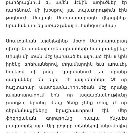
բարձրացնում եւ ամէն մէկին առիւծներ էր
դարձնում․ մի խօսքով լաւ տպաւորութիւն էին
թողնում։ Սակայն Սարտարաբադն վերցրինք․
հրաման տրւեց առաջ չգնալ ու հանգստանալ։
Առաւօտեան այցելեցինք մօտի Սարտարաբադ
գիւղը եւ սոսկալի տեսարանների հանդիպեցինք։
Միայն մի տան մէջ կախւած եւ այրւած էին 8 կին
իրենց երեխաներով, տղամարդիկ եւս առաւել․
նայելով մի րոպէ զարմանում ես, սրանք
գազաններ են եղել, թէ վայրենիներ։ Չէ որ
հաշտարար պատգամաւորութեան մէջ դրանք
յայատարարում էին, որ ազգաբնակութիւնը
չգաղթի, նրանց մենք ձեռք չենք տալ, չէ որ
գերմանացիները երաշխաւորում էին մեր
ֆիզիքական գոյութիւնը, հապա ինչպէս
բացատրել այս։ Այդ բոլորը տեսնելով ակամայից