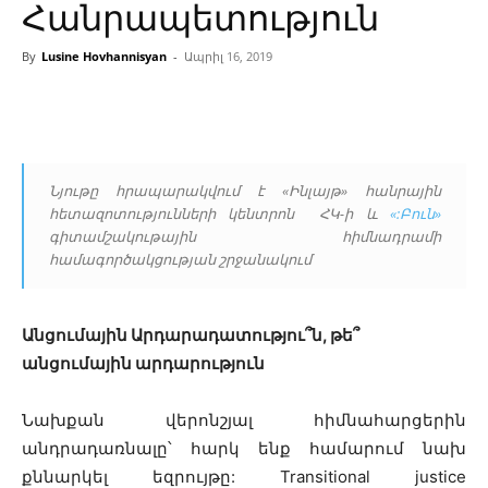
Հանրապետություն
By
Lusine Hovhannisyan
-
Ապրիլ 16, 2019
Facebook
Linkedin
X
Copy
Նյութը հրապարակվում է «Ինլայթ» հանրային
հետազոտությունների կենտրոն ՀԿ-ի և
«:Բուն»
գիտամշակութային հիմնադրամի
համագործակցության շրջանակում
Անցումային Արդարադատությու՞ն, թե՞
անցումային արդարություն
Նախքան վերոնշյալ հիմնահարցերին
անդրադառնալը՝ հարկ ենք համարում նախ
քննարկել եզրույթը: Transitional justice