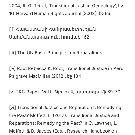
2004; R. G. Teitel, ‘Transitional Justice Genealogy’, էջ
16, Harvard Human Rights Journal (2003), էջ 69.
[ii] Հայաստանի Հանրապետության
Սահմանադրություն, հոդված 162
[iii] The UN Basic Principles on Reparations.
[iv] Root Rebecca K. Root, Transitional Justice in Peru,
Palgrave MacMillan (2012), էջ 134
[v] TRC Report Vol.II, Գլուխ 4, պարագրաֆ 69-70
[vi] Transitional Justice and Reparations: Remedying
the Past? Moffett, L. (2017). Transitional Justice and
Reparations: Remedying the Past? In C. Lawther, L.
Moffett, & D. Jacobs (Eds.), Research Handbook on