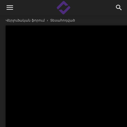
Վերլուծական ֆորում
Տեսահոդված