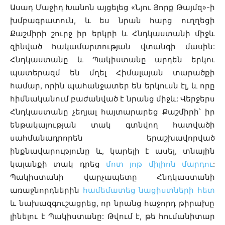
Ասադ Մաջիդ Խանnն այցելեց «Նյու Յորք Թայմզ»-ի
խմբագրատուն, և ես նրան հարց ուղղեցի
Քաշմիրի շուրջ իր երկրի և Հնդկաստանի միջև
զինված հակամարտության վտանգի մասին:
Հնդկաստանը և Պակիստանը արդեն երկու
պատերազմ են մղել Հիմալայան տարածքի
համար, որին պահանջատեր են երկուսն էլ, և որը
հիմնականում բաժանված է նրանց միջև: Վերջերս
Հնդկաստանը չեղյալ հայտարարեց Քաշմիրի՝ իր
ենթակայության տակ գտնվող հատվածի
սահմանադրորեն երաշխավորված
ինքնավարությունը և, կարելի է ասել, տնային
կալանքի տակ դրեց
մոտ յոթ միլիոն մարդու
:
Պակիստանի վարչապետը Հնդկաստանի
առաջնորդներին
համեմատեց նացիստների հետ
և նախազգուշացրեց, որ նրանց հաջորդ թիրախը
լինելու է Պակիստանը: Թվում է, թե հումանիտար