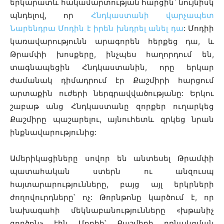
երկարատև հակամարտության հարցին՝ նույնիսկ
պնդելով, որ
Հնդկաստանի վարչապետ
Նարենդրա Մոդին է իրեն խնդրել անել դա
: Մոդիի
կառավարությունն արագորեն հերքեց դա, և
Թրամփի խոսքերը, ինչպես հաղորդում են,
տագնապեցին Հնդկաստանին, որը երկար
ժամանակ դիմադրում էր Քաշմիրի հարցում
արտաքին ուժերի ներգրավվածությանը: Երկու
շաբաթ անց
Հնդկաստանը զորքեր ուղարկեց
Քաշմիրը պաշարելու, այնուհետև զրկեց նրան
ինքնավարությունից:
Ամերիկացիները սովոր են անտեսել Թրամփի
պատահական ստերն ու անզուսպ
հայտարարությունները, բայց այլ երկրների
ժողովուրդները՝ ոչ: Թորնթոնը կարծում է, որ
նախագահի մեկնաբանությունները «խթանիչ
գործոն» էին Մոդիի՝ Քաշմիրի բռնակցման