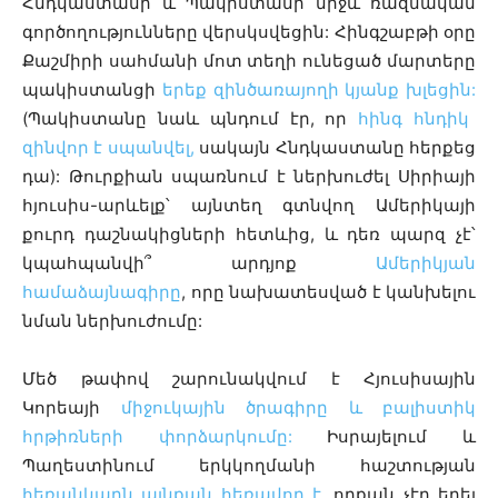
Հնդկաստանի և Պակիստանի միջև ռազմական
գործողությունները վերսկսվեցին: Հինգշաբթի օրը
Քաշմիրի սահմանի մոտ տեղի ունեցած մարտերը
պակիստանցի
երեք զինծառայողի կյանք խլեցին:
(Պակիստանը նաև պնդում էր, որ
հինգ հնդիկ
զինվոր է սպանվել,
սակայն Հնդկաստանը հերքեց
դա): Թուրքիան սպառնում է ներխուժել Սիրիայի
հյուսիս-արևելք՝ այնտեղ գտնվող Ամերիկայի
քուրդ դաշնակիցների հետևից, և դեռ պարզ չէ՝
կպահպանվի՞ արդյոք
Ամերիկյան
համաձայնագիրը
, որը նախատեսված է կանխելու
նման ներխուժումը:
Մեծ թափով շարունակվում է Հյուսիսային
Կորեայի
միջուկային ծրագիրը և բալիստիկ
հրթիռների փորձարկումը:
Իսրայելում և
Պաղեստինում երկկողմանի հաշտության
հեռանկարն այնքան հեռավոր է,
որքան չէր եղել