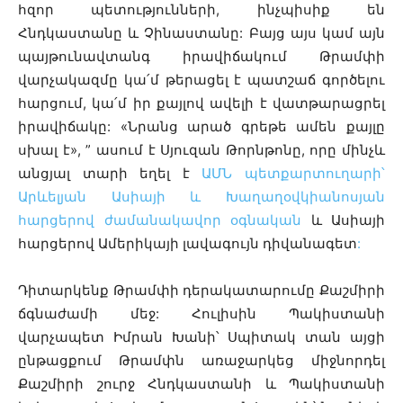
հզոր պետությունների, ինչպիսիք են
Հնդկաստանը և Չինաստանը: Բայց այս կամ այն
պայթունավտանգ իրավիճակում Թրամփի
վարչակազմը կա՛մ թերացել է պատշաճ գործելու
հարցում, կա՛մ իր քայլով ավելի է վատթարացրել
իրավիճակը: «Նրանց արած գրեթե ամեն քայլը
սխալ է», ” ասում է Սյուզան Թորնթոնը, որը մինչև
անցյալ տարի եղել է
ԱՄՆ պետքարտուղարի՝
Արևելյան Ասիայի և Խաղաղօվկիանոսյան
հարցերով ժամանակավոր օգնական
և Ասիայի
հարցերով Ամերիկայի լավագույն դիվանագետ
:
Դիտարկենք Թրամփի դերակատարումը Քաշմիրի
ճգնաժամի մեջ: Հուլիսին Պակիստանի
վարչապետ Իմրան Խանի՝ Սպիտակ տան այցի
ընթացքում Թրամփն առաջարկեց միջնորդել
Քաշմիրի շուրջ Հնդկաստանի և Պակիստանի