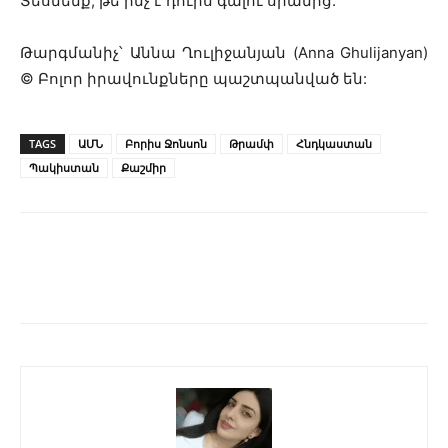
Տեսնենք, թե ինչ է դուրս գալու սրանից:
Թարգմանիչ՝ Աննա Ղուլիջանյան (Anna Ghulijanyan)
©
Բոլոր իրավունքները պաշտպանված են:
TAGS
ԱՄՆ
Բորիս Ջոնսոն
Թրամփ
Հնդկաստան
Պակիստան
Քաշմիր