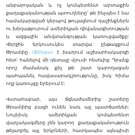
անբարոյական և ոչ կոմպետենտ արտաքին
քաղաքականության պտուղները՝ թե ինչպես է նա
համակարգված կերպով թուլացնում դաշինքներն
ու խեղաթյուրում ամերիկյան դիվանագիտության
և ազգային անվտանգության կառուցվածքը:
Վերջին երկուսուկես տարվա ընթացքում
Թրամփը
«Ջենգա»
է խաղում աշխարհակարգի
հետ՝ հանելով մի դետալը մյուսի հետևից: Դրանք
որոշ ժամանակ քիչ թե շատ կարողացան
պահպանել հավասարակշռությունը, իսկ հիմա
ողջ կառույցը երերում է:
Վստահաբար, այս ճգնաժամերից շատերը
Թրամփից բացի ունեն նաև այլ պատճառներ:
Նույնիսկ ամերիկյան կոմպետենտ
վարչակազմերը չեն կարող քաղաքականություն
թելադրել այլ երկրների, հատկապես այնպիսի