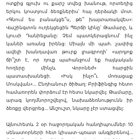
ոտքից գլուխ ու քարշ տվեց խանութ, որտեղից
երկու կոստյում ձեռքներիս՝ հայ դերձակի մոտ.
«Գնում ես բանակցե՞ս, թե՞ խայտառակվես»:
Վաշինգտոն ուղեկցեցին Պերճի կինը՝ Թամարը, և
Լյուսի Դանիելյանը: Չեմ պատկերացնում՝ ինչ
կանեի առանց իրենց: Միայն մի պահ. չափից
ավելի խանդավառ թուրք լրագրողի՝ «արդյոք
ճի՞շտ է, որ դուք պահանջում եք հայկական
հողերը մինչև Վորոնեժ» հարցին
պատասխանեցի. «Իսկ ինչո՞ւ մոռացաք
Մոսկվան»… Ընդհանուր ծիծաղ: Բրիֆինգից հետո
համառորեն փորձում էր հետս նկարվել: Թամարը,
արագ կողմնորոշվելով, նախաձեռնությունն իր
ձեռքը վերցրեց… Անշուշտ, նկարը չէր ստացվել:
Այնուհետև 2 օր հաջորդական հանդիպումներ 10
սենատորների հետ կիսատ-պռատ անգլերենով…