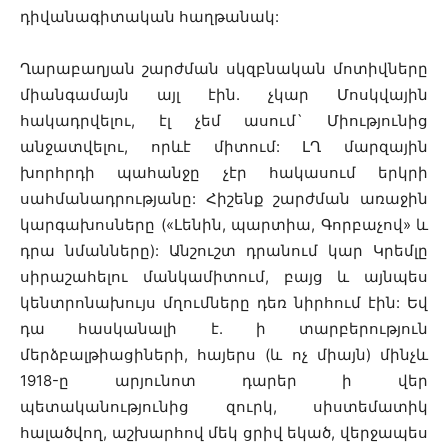
դիվանագիտական հաղթանակ:
Ղարաբաղյան շարժման սկզբնական մոտիվները
միանգամայն այլ էին. չկար Մոսկվային
հակադրվելու, էլ չեմ ասում` Միությունից
անջատվելու, որևէ միտում: ԼՂ մարզային
խորհրդի պահանջը չէր հակասում երկրի
սահմանադրությանը: Հիշենք շարժման առաջին
կարգախոսները («Լենին, պարտիա, Գորբաչով» և
դրա նմանները): Անշուշտ դրանում կար Կրեմլը
սիրաշահելու մանկամիտում, բայց և այնպես
կենտրոնախույս մղումները դեռ նիրհում էին: Եվ
դա հասկանալի է. ի տարբերություն
մերձբալթիացիների, հայերս (և ոչ միայն) մինչև
1918-ը արյունոտ դարեր ի վեր
պետականությունից զուրկ, սիստեմատիկ
հալածվող, աշխարհով մեկ ցրիվ եկած, վերջապես