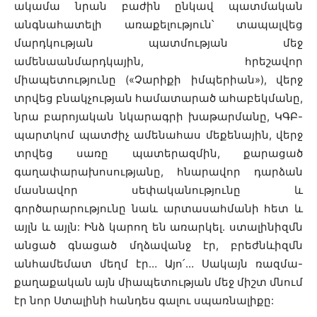
ակամա նրան բաժին ընկավ պատմական
անգնահատելի առաքելություն՝ տապալվեց
մարդկության պատմության մեջ
ամենաանմարդկային, հրեշավոր
միապետությունը («Չարիքի իմպերիան»), վերջ
տրվեց բնակչության համատարած ահաբեկմանը,
նրա բարոյական նկարագրի խաթարմանը, ԿԳԲ-
պարտկոմ պատժիչ ամենահաս մեքենային, վերջ
տրվեց սառը պատերազմին, քարացած
գաղափարախոսությանը, հնարավոր դարձան
մասնավոր սեփականությունը և
գործարարությունը նաև արտասահմանի հետ և
այլն և այլն: Ինձ կարող են առարկել. ստալինիզմն
անցած գնացած մղձավանջ էր, բրեժնևիզմն
անհամեմատ մեղմ էր… Այո՛… Սակայն ռազմա-
քաղաքական այն միապետության մեջ միշտ մնում
էր նոր Ստալինի հանդես գալու սպառնալիքը: