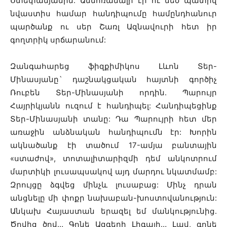
Ստեփանյանին: Անմոռանալի էր ու մեծ պատիվ
նվաստիս համար հանդիպումը համընդհանուր
պարծանք ու սեր Շառլ Ազնավուրի հետ իր
գողտրիկ սրճարանում:
Զանգահարեց ֆիզքիմիկոս Լևոն Տեր-
Մինասյանը` դաշնակցական հայտնի գործիչ
Ռուբեն Տեր-Մինասյանի որդին. Պարույր
Հայրիկյանն ուզում է հանդիպել: Հանդիպեցինք
Տեր-Մինասյանի տանը: Դա Պարույրի հետ մեր
առաջին անձնական հանդիպումն էր: Խորին
ակնածանք էի տածում 17-ամյա բանտային
«ստաժով», տոտալիտարիզմի դեմ անկոտրում
մարտիկի լուսապսակով այդ մարդու նկատմամբ:
Զրույցը ձգվեց մինչև լուսաբաց: Մինչ դրան
անցնելը մի փոքր նախաբան-խոստովանություն:
Անկախ Հայաստան երազել եմ մանկությունից.
Ծովից ծով… Գոնե Ազգերի Լիգայի… Լավ, գոնե