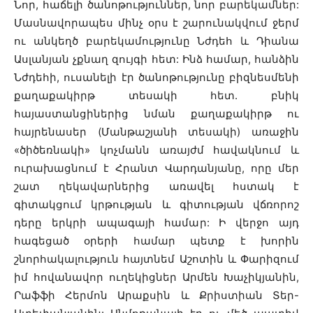
Նոր, հաճելի ծանոթություններ, նոր բարեկամներ:
Մասնավորապես մինչ օրս է շարունակվում ջերմ
ու անկեղծ բարեկամությունը Նժդեհ և Դիանա
Ասլանյան չքնաղ զույգի հետ: Ինձ համար, հանձին
Նժդեհի, ուսանելի էր ծանոթությունը բիզնեսմենի
քաղաքակիրթ տեսակի հետ. բնիկ
հայաստանցիներից նման քաղաքակիրթ ու
հայրենասեր (Մանթաշյանի տեսակի) առաջին
«ծիծեռնակի» կոչմանն առայժմ հավակնում և
ուրախացնում է Հրանտ Վարդանյանը, որը մեր
շատ ղեկավարներից առավել հստակ է
գիտակցում կրթության և գիտության վճռորոշ
դերը երկրի ապագայի համար: Ի վերջո այդ
հագեցած օրերի համար պետք է խորին
շնորհակալություն հայտնեմ Աշոտին և Փարիզում
իմ հովանավոր ուղեկիցներ Արմեն Խաչիկյանին,
Րաֆֆի Հերմոն Արաքսին և Քրիստիան Տեր-