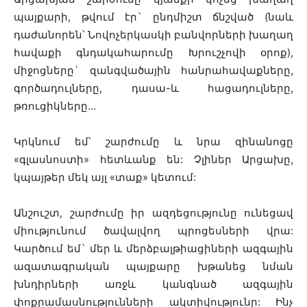
պայքարի, թվում էր` ընդմիշտ ճնշված (նաև
դաժանորեն՝ Նովոչերկասկի բանվորների խաղաղ
հավաքի գնդակահարումը Խրուշչովի օրոք),
միջոցները` զանգվածային հանրահավաքները,
գործադուլները, դասա-և հացադուլները,
թռուցիկները…
Կրկնում եմ՝ շարժումը և նրա զինանոցը
«գլասնոստի» հետևանք են: Չլիներ Արցախը,
կպայթեր մեկ այլ «տաք» կետում:
Անշուշտ, շարժումը իր ազդեցությունը ունեցավ
միությունում ծավալվող պրոցեսների վրա:
Կարծում եմ` մեր և մերձբալթիացիների ազգային
ազատագրական պայքարը խթանեց նման
խնդիրների առջև կանգնած ազգային
փոքրամասնությունների ակտիվությունը: Ինչ