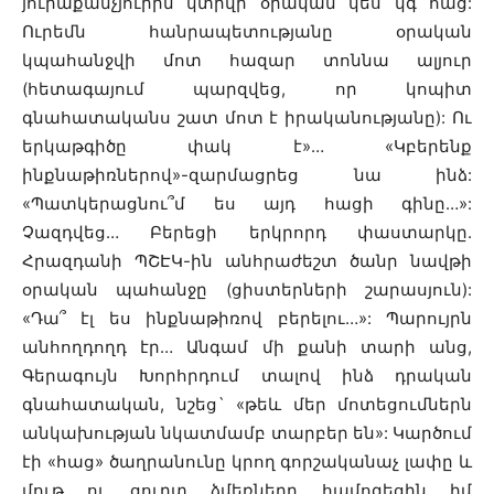
յուրաքանչյուրին կտրվի օրական կես կգ հաց:
Ուրեմն հանրապետությանը օրական
կպահանջվի մոտ հազար տոննա ալյուր
(հետագայում պարզվեց, որ կոպիտ
գնահատականս շատ մոտ է իրականությանը): Ու
երկաթգիծը փակ է»… «Կբերենք
ինքնաթիռներով»-զարմացրեց նա ինձ:
«Պատկերացնու՞մ ես այդ հացի գինը…»:
Չազդվեց… Բերեցի երկրորդ փաստարկը.
Հրազդանի ՊՇԷԿ-ին անհրաժեշտ ծանր նավթի
օրական պահանջը (ցիստերների շարասյուն):
«Դա՞ էլ ես ինքնաթիռով բերելու…»: Պարույրն
անհողդողդ էր… Անգամ մի քանի տարի անց,
Գերագույն Խորհրդում տալով ինձ դրական
գնահատական, նշեց` «թեև մեր մոտեցումներն
անկախության նկատմամբ տարբեր են»: Կարծում
էի «հաց» ծաղրանունը կրող գորշականաչ լափը և
մութ ու ցուրտ ձմեռները համոզեցին իմ