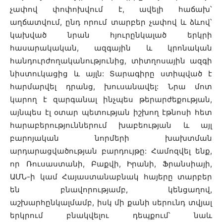
չափով փոփոխվում է, ավելի հաճախ՝
աղճատվում, ընդ որում տարբեր չափով և ձևով՝
կախված նրան հյուրընկալած երկրի
հասարակական, ազգային և կրոնական
հանդուրժողականությունից, տիտղոսային ազգի
նիստուկացից և այլն: Տարագիրը ստիպված է
հարմարվել դրանց, խուսանավել: Նրա մոտ
կարող է զարգանալ ինչպես թերարժեքության,
այնպես էլ օտար պետության իշխող էթնոսի հետ
հարաբերություններում խաբեության և այլ
բարոյական նորմերի խախտման
արդարացվածության բարդույթը: Համոզվել ենք,
որ Ռուսաստանի, Բաքվի, Իրանի, Ֆրանսիայի,
ԱՄՆ-ի կամ Հայաստանաբնակ հայերը տարբեր
են բնավորությամբ, կենցաղով,
աշխարհընկալմամբ, իսկ մի քանի սերունդ տվյալ
երկրում բնակվելու դեպքում՝ նաև