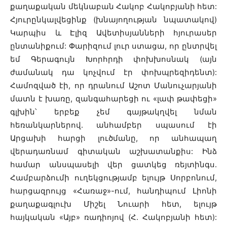
քաղաքական մեկնաբան Հակոբ Հակոբյանի հետ:
Հյուրընկալվեցինք (խնայողության նպատակով)
Կարպիս և Էլիզ Ավետիսյանների հյուրասեր
ընտանիքում: Փարիզում լուր ստացա, որ ընտրվել
եմ Գերագույն Խորհրդի փոխխոսնակ (այն
ժամանակ դա կոչվում էր փոխպրեզիդենտ):
Համոզված էի, որ դրանում Աշոտ Մանուչարյանի
մատն է խառը, զանգահարեցի ու «լափ թափեցի»
գլխին՝ երբեք չեմ գայթակղվել նման
հեռանկարներով. անհամբեր սպասում էի
Արցախի հարցի լուծմանը, որ անհապաղ
վերադառնամ գիտական աշխատանքիս: Ինձ
համար անսպասելի վեր ցատկեց ռեյտինգս.
Համբարձումի ուղեկցությամբ ելույթ Սորբոնում,
հարցազրույց «Հառաջ»-ում, հանդիպում Լիոնի
քաղաքագլուխ Միշել Նուարի հետ, ելույթ
հայկական «Այբ» ռադիոյով (Հ. Հակոբյանի հետ):