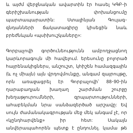
և այժմ վերջնական ավարտին էր հասել ԿԳԲ-ի
գերիշխանության փոխանցումը
պարտապարատին: Ստալինյան Գուլագ-
զնդանների ճակատագիրը կիսեցին նաև
բրեժնևյան «պսիխուշկաները»:
Գորբաչովի գործունեությունն ամբողջացնող
կարևորագույն մի հավելում. երեսունը բոլորած
հայրենակիցներս, անշուշտ, կհիշեն համազգային
(և ոչ միայն) այն վրդովմունքը, անգամ զայրույթը,
որն առաջացրել էր Գորբաչովի՝ 88-90-ին
ղարաբաղյան խաղաղ շարժման շուրջը
խեղաթյուրումների, զրպարտությունների,
ահաբեկման նրա սանձազերծած արշավը: Եվ
սույն ժամանակագրության մեջ մեկ անգամ չէ, որ
«կընդհարվենք» իր հետ: Սակայն
անվերապահորեն պետք է ընդունել. կամա թե