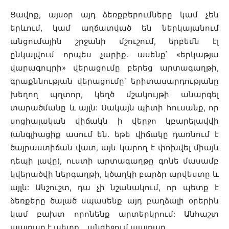
Ցավոք, այսօր այդ ձեռքբերումները կամ չեն
երևում, կամ աղճատված են ներկայանում
անցումային շրջանի մշուշում, երբեմն էլ
ընկալվում որպես չարիք. ասենք՝ «երկաթյա
վարագույրի» վերացումը բերեց արտագաղթի,
գրաքննության վերացումը՝ երիտասարդությանը
խեղող պղտոր, կեղծ մշակույթի անարգել
տարածմանը և այլն: Սակայն պիտի հուսանք, որ
սոցիալական վիճակն ի վերջո կբարելավվի
(անգլիացիք ասում են. եթե վիճակը դառնում է
ծայրաստիճան վատ, այն կարող է փոխվել միայն
դեպի լավը), ուստի արտագաղթը գոնե մասամբ
կվերածվի ներգաղթի, կծաղկի բարձր արվեստը և
այլն: Անշուշտ, դա չի նշանակում, որ պետք է
ձեռքերը ծալած սպասենք այդ բաղձալի օրերին
կամ բախտ որոնենք արտերկրում: Անհաշտ
պայքար է պետք… անզիջում պայքար…