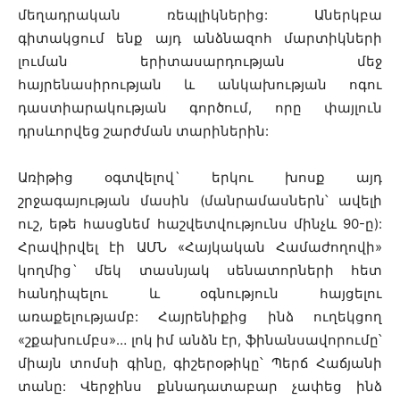
մեղադրական ռեպլիկներից: Աներկբա
գիտակցում ենք այդ անձնազոհ մարտիկների
լուման երիտասարդության մեջ
հայրենասիրության և անկախության ոգու
դաստիարակության գործում, որը փայլուն
դրսևորվեց շարժման տարիներին:
Առիթից օգտվելով` երկու խոսք այդ
շրջագայության մասին (մանրամասներն՝ ավելի
ուշ, եթե հասցնեմ հաշվետվությունս մինչև 90-ը):
Հրավիրվել էի ԱՄՆ «Հայկական Համաժողովի»
կողմից` մեկ տասնյակ սենատորների հետ
հանդիպելու և օգնություն հայցելու
առաքելությամբ: Հայրենիքից ինձ ուղեկցող
«շքախումբս»… լոկ իմ անձն էր, ֆինանսավորումը՝
միայն տոմսի գինը, գիշերօթիկը՝ Պերճ Հաճյանի
տանը: Վերջինս քննադատաբար չափեց ինձ