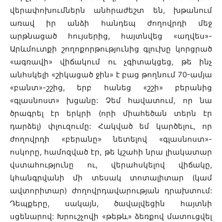
վերափոխումներն անհրաժեշտ են, խթանում
առավ իր անձի հանդեպ ժողովրդի մեջ
արթնացած հույսերից, հայտնվեց «աղվես»-
Արևմուտքի շողոքորթությունից գլուխը կորցրած
«ագռավի» վիճակում ու չգիտակցեց, թե ինչ
անհսկելի «շիկացած ջին» է բաց թողնում 70-ամյա
«բանտ»-շշից, երբ հանեց «շշի» բերանից
«գլասնոստ» խցանը: Չեմ հավատում, որ նա
ծրագրել էր երկրի (որի միահեծան տերն էր
դարձել) փլուզումը: Հակված եմ կարծելու, որ
ժողովրդի «բերանը» նետելով «գլասնոստ»-
ոսկորը, համոզված էր, թե կշահի նրա լիակատար
վստահությունը ու, վերահսկելով վիճակը,
կհանգրվանի մի տեսակ տոտալիտար (կամ
ավտորիտար) ժողովրդավարության դրախտում:
Դեպքերը, սակայն, ծավալվեցին հայտնի
սցենարով: Խրուշչովի «թեթև» ձեռքով մատուցվել