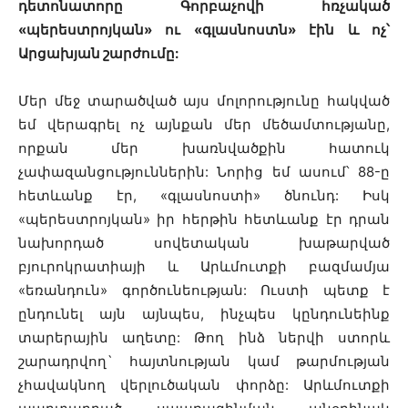
դետոնատորը Գորբաչովի հռչակած
«պերեստրոյկան» ու «գլասնոստն» էին և ոչ՝
Արցախյան շարժումը:
Մեր մեջ տարածված այս մոլորությունը հակված
եմ վերագրել ոչ այնքան մեր մեծամտությանը,
որքան մեր խառնվածքին հատուկ
չափազանցություններին: Նորից եմ ասում՝ 88-ը
հետևանք էր, «գլասնոստի» ծնունդ: Իսկ
«պերեստրոյկան» իր հերթին հետևանք էր դրան
նախորդած սովետական խաթարված
բյուրոկրատիայի և Արևմուտքի բազմամյա
«եռանդուն» գործունեության: Ուստի պետք է
ընդունել այն այնպես, ինչպես կընդունեինք
տարերային աղետը: Թող ինձ ներվի ստորև
շարադրվող` հայտնության կամ թարմության
չհավակնող վերլուծական փորձը: Արևմուտքի