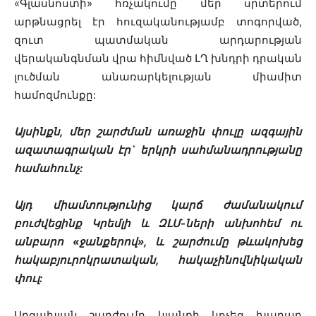
«Գլասնոստի» հռչակումը մեր սրտերում
արթնացրել էր հուզականությամբ տոգորված,
զուտ պատմական արդարության
վերականգնման վրա հիմնված ԼՂ խնդրի դրական
լուծման անառարկելության միամիտ
համոզմունքը:
Այսինքն, մեր շարժման առաջին փուլը ազգային
ազատագրական էր` երկրի սահմանադրությանը
համահունչ:
Այդ միամտությունից կարճ ժամանակում
բուժվեցինք Կրեմլի և ԶԼՄ-ների անխոհեմ ու
անբարո «ջանքերով», և շարժումը թևակոխեց
հակաբյուրոկրատական, հակաչինովնիկական
փուլ:
Արցախյան շարժումը կյանքի կոչեց խաղաղ