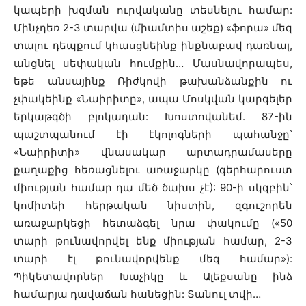
կապերի խզման ուրվականը տեսնելու համար:
Մինչդեռ 2-3 տարվա (միամտիս աշեք) «ֆորա» մեզ
տալու դեպքում կհասցնեինք ինքնաբավ դառնալ,
անցնել սեփական հումքին… Մասնավորապես,
եթե անսայինք Ռիժկովի թախանձանքին ու
չփակեինք «Նաիրիտը», ապա Մոսկվան կարգելեր
երկաթգծի բլոկադան: Խոստովանեմ. 87-ին
պաշտպանում էի էկոլոգների պահանջը՝
«Նաիրիտի» վնասակար արտադրամասերը
քաղաքից հեռացնելու առաջարկը (գերհարուստ
միության համար դա մեծ ծախս չէ): 90-ի սկզբին՝
կոմիտեի հերթական նիստին, զգուշորեն
առաջարկեցի հետաձգել նրա փակումը («50
տարի թունավորվել ենք միության համար, 2-3
տարի էլ թունավորվենք մեզ համար»):
Պիկետավորներ Խաչիկը և Ալեքսանը ինձ
համարյա դավաճան հանեցին: Տանուլ տվի…