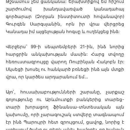
Թշնամուս չեմ ցանկանա: Երախտիքով եմ հիշում
շարժումով խանդավառված կանադահայ
գործարար (Զորյան ինստիտուտի հովանավոր)
Գուրգեն Սարգսյանին, որն իր վրա վերցրեց
Կանադա իմ այցելության հոգսը և ուղեկցեց ինձ:
Վերջերս՝ 99-ի սեպտեմբերի 21-ին, ինձ նորից
հարցրին անկախության մասին: Հարց տվողը
հեռուստազրույցը վարող Ռուբինյան Հակոբն էր:
Սկսեցի խոսել ու հանկարծ բռնեցի ինձ այն մտքի
վրա, որ կարծես արդարանում եմ…
Այո՛, հուսախաբությունների շարանը, չարքաշ
գոյությունը ու Արևմուտքի բանկերից տարեց-
տարի խորացող ֆինանսա-տնտեսական այն
կախումը, որի չարագուշակ ստվերը տագնապում
էր ինձ Պարույրի հետ զրույցում, ցավոք, նորից է
ստիպում ծանր ու թեթև անել, համոզել, որ հանուն