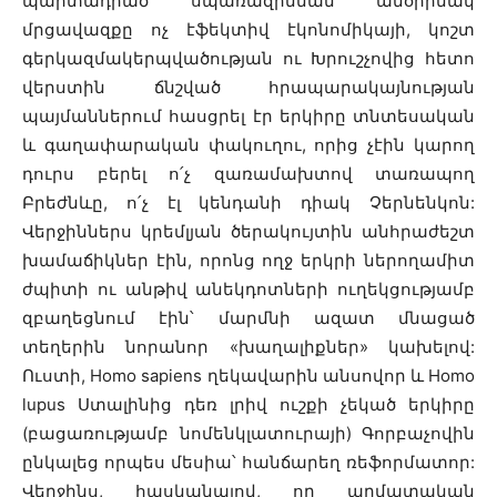
պարտադրած սպառազինման անօրինակ
մրցավազքը ոչ էֆեկտիվ էկոնոմիկայի, կոշտ
գերկազմակերպվածության ու Խրուշչովից հետո
վերստին ճնշված հրապարակայնության
պայմաններում հասցրել էր երկիրը տնտեսական
և գաղափարական փակուղու, որից չէին կարող
դուրս բերել ո՛չ զառամախտով տառապող
Բրեժնևը, ո՛չ էլ կենդանի դիակ Չերնենկոն:
Վերջիններս կրեմլյան ծերակույտին անհրաժեշտ
խամաճիկներ էին, որոնց ողջ երկրի ներողամիտ
ժպիտի ու անթիվ անեկդոտների ուղեկցությամբ
զբաղեցնում էին՝ մարմնի ազատ մնացած
տեղերին նորանոր «խաղալիքներ» կախելով:
Ուստի, Homo sapiens ղեկավարին անսովոր և Homo
lupus Ստալինից դեռ լրիվ ուշքի չեկած երկիրը
(բացառությամբ նոմենկլատուրայի) Գորբաչովին
ընկալեց որպես մեսիա՝ հանճարեղ ռեֆորմատոր:
Վերջինս, հասկանալով, որ արմատական