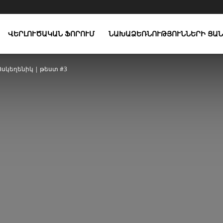
ՎԵՐԼՈՒԾԱԿԱՆ ՖՈՐՈՒՄ
ՆԱԽԱՁԵՌՆՈՒԹՅՈՒՆՆԵՐԻ ՑԱՆ
Ոսկեղենիկ | թեստ #3