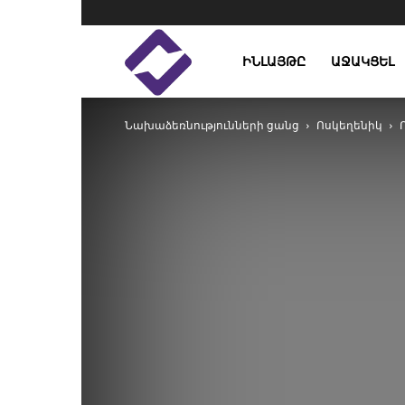
Enlight
ԻՆԼԱՅԹԸ
ԱՋԱԿՑԵԼ
Նախաձեռնությունների ցանց
Ոսկեղենիկ
Studies