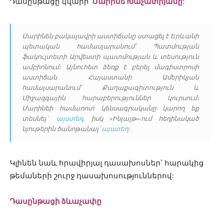
Դասընթացը կվարի
Մարինե Խաչատրյանը
:
Մարինեն բակալավրի աստիճանը ստացել է Երևանի
պետական համասլարանում՝ Պատմության
ֆակուլտետի Արվեստի պատմության և տեսություն
ամբիոնում։ Այնուհետ ձեռք է բերել մագիստրոսի
աստիճան Հայաստանի Ամերիկյան
համալսարանում՝ Քաղաքագիտություն և
Միջազգային հարաբերություններ կուրսում։
Մարինեի համառոտ կենսագրականը կարող եք
տեսնել`
այստեղ
, իսկ «Ինլայթ»-ում հեղինակած
նյութերին ծանոթանալ՝
այստեղ
:
Կլինեն նաև հրավիրյալ դասախոսներ՝ հարակից
թեմաների շուրջ դասախոսություններով:
Դասընթացի ձևաչափը