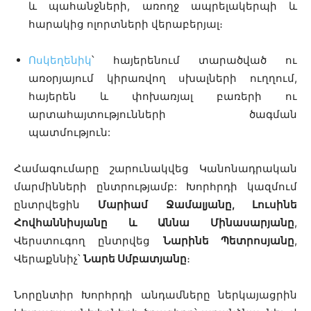
և պահանջների, առողջ ապրելակերպի և
հարակից ոլորտների վերաբերյալ։
Ոսկեղենիկ
՝ հայերենում տարածված ու
առօրյայում կիրառվող սխալների ուղղում,
հայերեն և փոխառյալ բառերի ու
արտահայտությունների ծագման
պատմություն:
Համագումարը շարունակվեց Կանոնադրական
մարմինների ընտրությամբ: Խորհրդի կազմում
ընտրվեցին
Մարիամ Ջամալյանը, Լուսինե
Հովհաննիսյանը և Աննա Մինասարյանը
,
Վերստուգող ընտրվեց
Նարինե Պետրոսյանը
,
Վերաքննիչ՝
Նարե Սմբատյանը
։
Նորընտիր Խորհրդի անդամները ներկայացրին