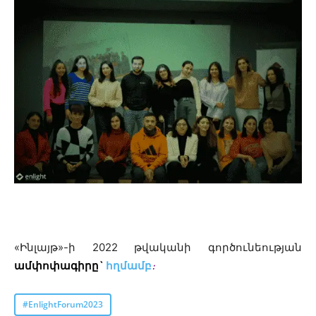
«Ինլայթ»-ի 2022 թվականի գործունեության
ամփոփագիրը`
հղմամբ
։
#EnlightForum2023