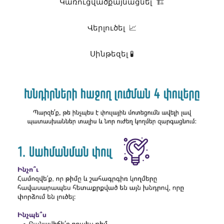
Կառուցվածքայնացնել 🏗️
Վերլուծել 📈
Սինթեզել 🧪