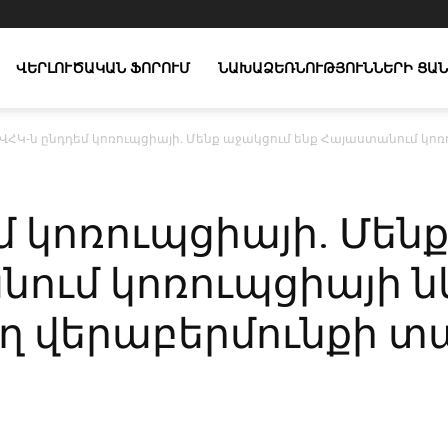
ՎԵՐԼՈՒԾԱԿԱՆ ՖՈՐՈՒՄ
ՆԱԽԱՁԵՌՆՈՒԹՅՈՒՆՆԵՐԻ ՑԱՆ
ՎՀԿ-ն ընդդեմ կոռուպցիայի. Մենք աջակցում ենք Հայաստանում կ
մ կոռուպցիայի. Մեն
նում կոռուպցիայի 
ղ վերաբերմունքի 
X
Copy URL
Telegram
WhatsApp