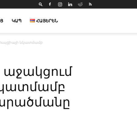
Ց
ԿԱՊ
ՀԱՅԵՐԵՆ
ոռուպցիայի նկատմամբ
ք աջակցում
նկատմամբ
տարածմանը