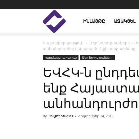
Enlight
ԻՆԼԱՅԹԸ
ԱՋԱԿՑԵԼ
Կազմակերպություն
Մեր նորությունները
Ե
Studies
անհանդուրժող վերաբերմունքի տարածմանը
Կազմակերպություն
Մեր նորությունները
ԵՎՀԿ-ն ընդդե
ենք Հայաստա
անհանդուրժո
By
Enlight Studies
-
Հոկտեմբեր 14, 2015
Facebook
Linkedin