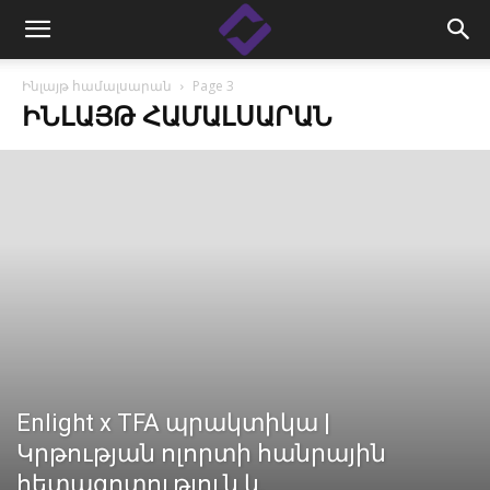
Ինլայթ համալսարան
Page 3
ԻՆԼԱՅԹ ՀԱՄԱԼՍԱՐԱՆ
Enlight x TFA պրակտիկա |
Կրթության ոլորտի հանրային
հետազոտություն և